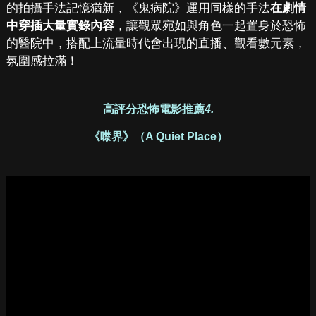
的拍攝手法記憶猶新，《鬼病院》運用同樣的手法
在劇情
中穿插大量實錄內容
，讓觀眾宛如與角色一起置身於恐怖
的醫院中，搭配上流量時代會出現的直播、觀看數元素，
氛圍感拉滿！
高評分恐怖電影推薦
4.
《噤界》（A Quiet Place）