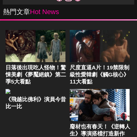
熱門文章
Hot News
日落後出現吃人怪物！驚
尺度直逼A片！19禁限制
悚美劇《夢魘絕鎮》第二
級性愛韓劇《觸G核心》
季5大看點
11大看點
《飛越比佛利》演員今昔
比一比
廢材也有春天！《逆轉人
生》導演搭檔打造新作