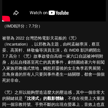
（IMDB評分：7.7分）
被譽為 2022 台灣恐怖電影天花板的《咒》
（Incantation），以邪教為主題，由柯孟融導演，蔡亘
晏、高英軒、林敬倫等演員主演，在 IMDB 影評網開出
7.7 高分！《咒》故事啟發自高雄一家六口自認被神明附
身，起乩自殘甚至死亡的真實事件，劇情圍繞著六年前闖
入家族邪教儀式禁地，觸怒邪靈後的女主角李若男展開，
主角身邊的所有人只要與事件產生一絲關聯，都會一個個
死於非命。
《咒》之所以能夠營造這麼大的壓迫感，其中一個非常大
的關鍵就是
「沈浸式」的觀影體驗
，不僅在視覺上大量讓
同一個宗教符號、手勢不斷的出現在螢幕上，音效上也直