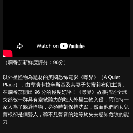
（爛番茄新鮮度評分：96分）
以外星怪物為題材的美國恐怖電影《噤界》（A Quiet
Place），由導演卡拉辛斯基及其妻子艾蜜莉布朗主演，
在爛番茄開出 96 分的極度好評！《噤界》故事描述全球
突然被一群具有靈敏聽力的吃人外星生物入侵，阿伯特一
家人為了躲避怪物，必須時刻保持沈默，然而他們的女兒
蕾根卻是個聾人，聽不見聲音的她等於失去感知危險的能
力⋯⋯