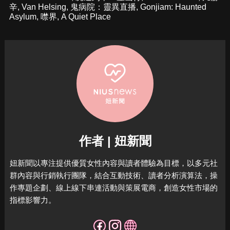
辛
,
Van Helsing
,
鬼病院：靈異直播
,
Gonjiam: Haunted
Asylum
,
噤界
,
A Quiet Place
作者 | 妞新聞
妞新聞以專注提供優質女性內容與讀者體驗為目標，
以多元社
群內容與行銷執行團隊，結合互動技術、讀者分析演算法，
操
作專題企劃、線上線下串連活動與策展電商，
創造女性市場的
指標影響力。