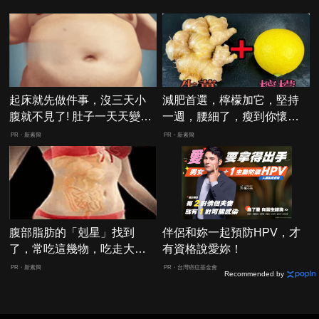
起床就先做件事，沒三天小
減肥首選，檸檬加它，堅持
腹就不見了! 肚子一天天變
一週，腰細了，瘦到你懷疑
小！
人生
PR・新素簡
PR・新素簡
腹部脂肪的「剋星」找到
伴侶和妳一起預防HPV，才
了，常吃這幾物，吃走大肚
有資格說愛妳！
囊，瘦出小蠻腰
PR・新素簡
PR・台灣癌症基金會
Recommended by