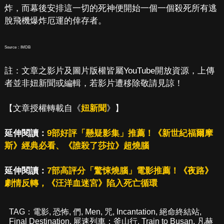
炸，而幕後安排這一切的死神便開始一個一個殺死所有逃
脫飛機爆炸厄運的倖存者。
Source：IMDB
註：文章之影片及圖片版權皆屬YouTube開放資源，上傳
者並非妞新聞或編輯，若影片遭移除敬請見諒！
【文章授權轉載自《
妞新聞
》】
延伸閱讀：
9部好評「懸疑影集」推薦！《新世紀福爾摩
斯》經典必看、《誰殺了莎拉》超燒腦
延伸閱讀：
7部高評分「驚悚燒腦」電影推薦！《夜路》
劇情反轉，《汪洋血迷宮》陷入死亡循環
TAG：
電影
,
恐怖
,
們
,
Men
,
咒
,
Incantation
,
絕命終結站
,
Final Destination
,
屍速列車：釜山行
,
Train to Busan
,
凡赫