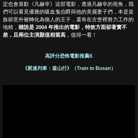
定也會喜歡《凡赫辛》這部電影，透過凡赫辛的視角，我
們可以看見優雅的吸血鬼伯爵與他的美麗妻子們，本是皇
族卻意外被轉化為狼人的王子，還有在古堡裡努力工作的
地精，
雖說是 2004 年推出的電影，特效方面卻著實不
差，且兩位主演顏值相當高
，值得一看！
高評分恐怖電影推薦
6.
《屍速列車：釜山行》（Train to Busan）