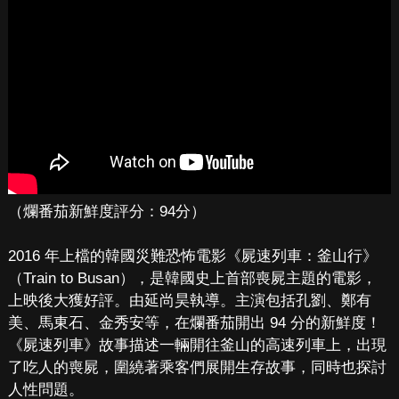
（爛番茄新鮮度評分：94分）
2016 年上檔的韓國災難恐怖電影《屍速列車：釜山行》
（Train to Busan），是韓國史上首部喪屍主題的電影，
上映後大獲好評。由延尚昊執導。主演包括孔劉、鄭有
美、馬東石、金秀安等，在爛番茄開出 94 分的新鮮度！
《屍速列車》故事描述一輛開往釜山的高速列車上，出現
了吃人的喪屍，圍繞著乘客們展開生存故事，同時也探討
人性問題。