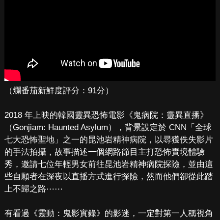
（爛番茄新鮮度評分：91分）
2018 年上映的韓國靈異恐怖電影《鬼病院：靈異直播》
（Gonjiam: Haunted Asylum），背景設定於 CNN「全球
七大恐怖聖地」之一的昆池岩精神病院，以尋獲佚失影片
的手法拍攝，故事描述一個網路節目主打恐怖實境體驗
秀，邀請七位年輕男女前往昆池岩精神病院探險，並由這
些自願者在深夜以直播方式進行探險，然而他們卻從此踏
上不歸之路⋯⋯
有看過《靈動：鬼影實錄》的影迷，一定對第一人稱視角