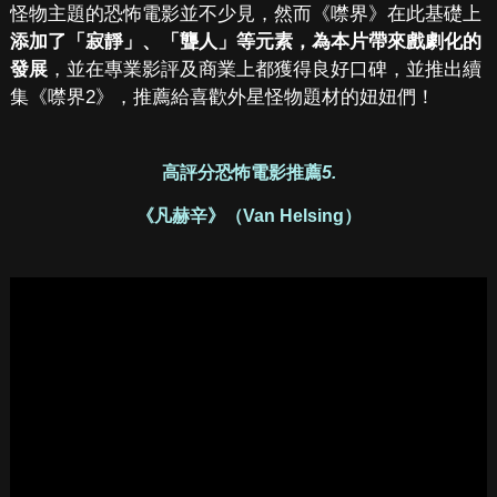
怪物主題的恐怖電影並不少見，然而《噤界》在此基礎上
添加了「寂靜」、「聾人」等元素，為本片帶來戲劇化的
發展
，並在專業影評及商業上都獲得良好口碑，並推出續
集《噤界2》，推薦給喜歡外星怪物題材的妞妞們！
高評分恐怖電影推薦
5.
《凡赫辛》（Van Helsing）