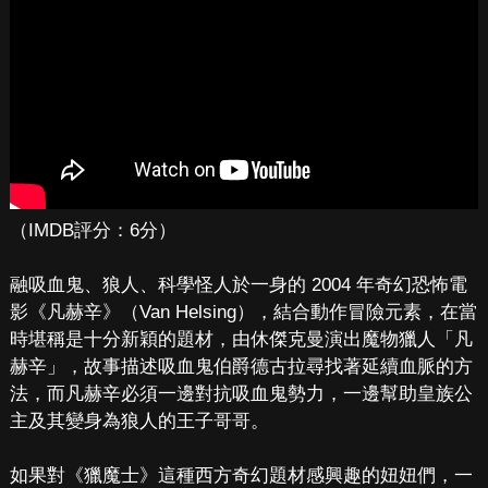
（IMDB評分：6分）
融吸血鬼、狼人、科學怪人於一身的 2004 年奇幻恐怖電
影《凡赫辛》（Van Helsing），結合動作冒險元素，在當
時堪稱是十分新穎的題材，由休傑克曼演出魔物獵人「凡
赫辛」，故事描述吸血鬼伯爵德古拉尋找著延續血脈的方
法，而凡赫辛必須一邊對抗吸血鬼勢力，一邊幫助皇族公
主及其變身為狼人的王子哥哥。
如果對《獵魔士》這種西方奇幻題材感興趣的妞妞們，一