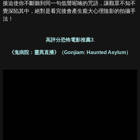
接迫使你不斷聽到同一句低聲呢喃的咒語，讓觀眾不知不
覺深陷其中，絕對是看完後會產生龐大心理陰影的拍攝手
法！
高評分恐怖電影推薦
3.
《鬼病院：靈異直播》（Gonjiam: Haunted Asylum）