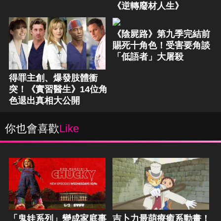
《逆轉廢材人生》
《陰屍路》第九季完結前
賜死十角色！受害要角談
「低語者」大屠殺
得罪主創、爆發肢體衝
突！《實習醫生》14位角
色退出真相大公開
你也會喜歡
Like
「鬼娃系列」變成家庭事
吉卜力最萌療癒系動畫！