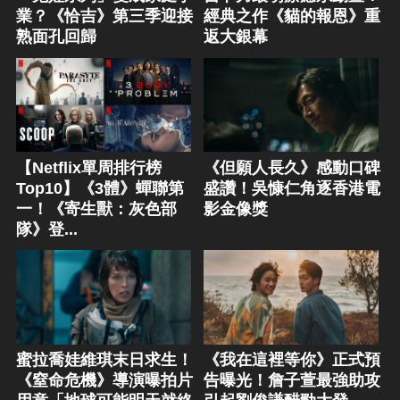
業？《恰吉》第三季迎接
經典之作《貓的報恩》重
熟面孔回歸
返大銀幕
【Netflix單周排行榜
《但願人長久》感動口碑
Top10】《3體》蟬聯第
盛讚！吳慷仁角逐香港電
一！《寄生獸：灰色部
影金像獎
隊》登...
蜜拉喬娃維琪末日求生！
《我在這裡等你》正式預
《窒命危機》導演曝拍片
告曝光！詹子萱最強助攻