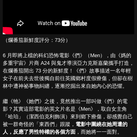
（爛番茄新鮮度評分：73分）
6 月即將上檔的科幻恐怖電影《們》（Men），由《媽的
多重宇宙》片商 A24 與鬼才導演亞力克斯嘉蘭攜手打造，
在爛番茄開出 73 分的新鮮度！《們》故事描述一名年輕
女子在前夫去世後獨自前往英國鄉村度假療傷，但卻在樹
林中遭神祕事物糾纏，逐漸挖掘出來自她內心的恐懼。
繼《牠》《她們》之後，竟然推出一部叫做《們》的電
影？其實這部電影的英文片名是《Men》，取自女主角
「哈珀」（潔西伯克利飾演）來到鄉下療傷，卻感覺自己
被一群奇怪的「東西們」跟蹤，
電影中圍繞在她周遭的
人，反應了男性特權的各個方面
，而她將一一面對。