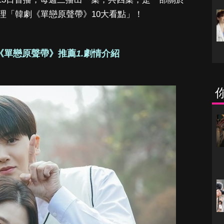
理「韓劇《單戀原聲帶》10大看點」！
韓劇《單戀原聲帶》推薦
1.
劇情介紹