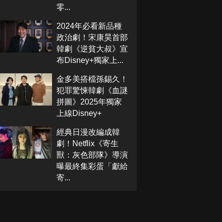
零...
2024年必看新品種
政治劇！宋康昊首部
韓劇《逆貧大叔》宣
布Disney+獨家上...
金多美搭檔孫錫久！
犯罪驚悚韓劇《血謎
拼圖》2025年獨家
上線Disney+
經典日漫改編成韓
劇！Netflix《寄生
獸：灰色部隊》導演
曝最終集彩蛋「獻給
寄...