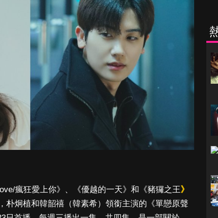
 love/瘋狂愛上你》、《優越的一天》和《豬玀之王
》
，朴炯植和韓韶禧（韓素希）領銜主演的《單戀原聲
》，3月23日首播，每週三播出一集，共四集，是一部關於