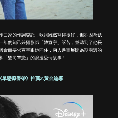
作曲家的作詞委託，歌詞雖然寫得很好，但卻因為缺
十年的知己兼攝影師「韓宣宇」訴苦，並聽到了他長
機會而要求宣宇跟她同住，兩人進而展開為期兩週的
和「雙向單戀」的浪漫愛情故事！
韓劇《單戀原聲帶》推薦
2.
黃金編導