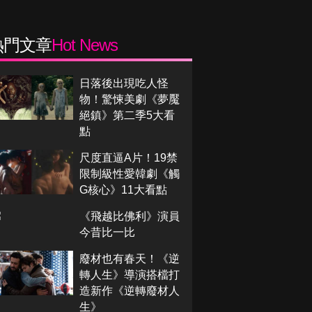
熱門文章
Hot News
日落後出現吃人怪
物！驚悚美劇《夢魘
絕鎮》第二季5大看
點
尺度直逼A片！19禁
限制級性愛韓劇《觸
G核心》11大看點
《飛越比佛利》演員
今昔比一比
廢材也有春天！《逆
轉人生》導演搭檔打
造新作《逆轉廢材人
生》