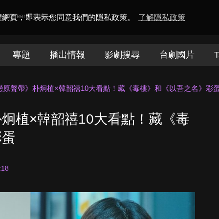
amaQueen電視迷
瀏覽網頁，即表示您同意我們的隱私政策。
了解隱私政策
專題
播出情報
影劇搜尋
台劇國片
T
戀原聲帶》朴炯植×韓韶禧10大看點！藏《毒樓》和《以吾之名》彩
炯植×韓韶禧10大看點！藏《毒
彩蛋
:18