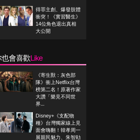
得罪主創、爆發肢體
衝突！《實習醫生》
14位角色退出真相
大公開
你也會喜歡
Like
《寄生獸：灰色部
隊》衝上Netflix台灣
榜第二名！原著作家
大讚「樂見不同世
界...
Disney+《支配物
種》台灣獨家線上見
面會嗨翻！韓孝周一
展親民魅力、朱智勛