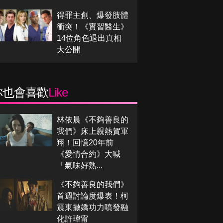
得罪主創、爆發肢體
衝突！《實習醫生》
14位角色退出真相
大公開
你也會喜歡
Like
林依晨《不夠善良的
我們》床上親熱賀軍
翔！回憶20年前
《愛情合約》大喊
「氣味好熟...
《不夠善良的我們》
首週討論度爆表！柯
震東撒嬌功力噴發融
化許瑋甯