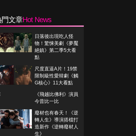
熱門文章
Hot News
日落後出現吃人怪
物！驚悚美劇《夢魘
絕鎮》第二季5大看
點
尺度直逼A片！19禁
限制級性愛韓劇《觸
G核心》11大看點
《飛越比佛利》演員
今昔比一比
廢材也有春天！《逆
轉人生》導演搭檔打
造新作《逆轉廢材人
生》