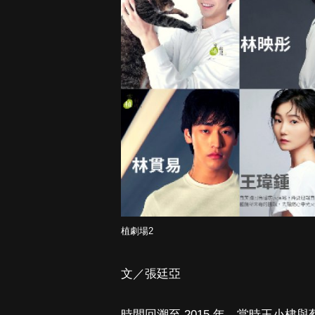
植劇場2
文／張廷亞
時間回溯至 2015 年，當時王小