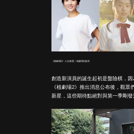
《植劇場2》八位新星／植劇場2提供
創造新演員的誕生起初是盤險棋，因
《植劇場2》推出消息公布後，觀眾
新星，這些期待點絕對與第一季剛發