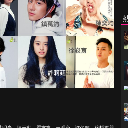
棣與蔡明亮、陳玉勳、瞿友寧、王明台、許傑輝、徐輔軍與