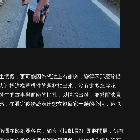
生懷疑，更可能因為想法上有衝突，變得不那麼珍惜
人》把這樣草根性的題材拍出來，沒有太多炫麗花
發生的故事與面臨的掙扎，以情感出發、並搭配演員
感，在看完後紛紛表達想立刻回家一趟的心情，這也
仍灑在影劇圈各處，如今《植劇場2》即將開展，仍有