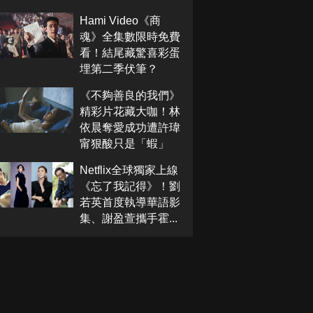
Hami Video《商
魂》全集數限時免費
看！結尾藏驚喜彩蛋
埋第二季伏筆？
《不夠善良的我們》
精彩片花藏大咖！林
依晨奪愛成功遭許瑋
甯狠酸只是「蝦」
Netflix全球獨家上線
《忘了我記得》！劉
若英首度執導華語影
集、謝盈萱攜手霍...