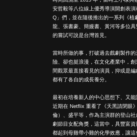
安哲毅等八位線上優秀導演開創表演教
Q」們，並在隨後推出的一系列《植
龍、張書豪、簡嫚書、黃河等多位具
的嘗試可說是台灣首見。
當時所做的事，打破過去戲劇製作的
險、卻也挺浪漫，在文化產業中，創
間觀眾最直接看見的演員，抑或是編
都有了各自的成長養分。
最初在培養新人的中心思想下、又能
近期在 Netflix 重看了《天黑
倫）、盛平等，作為主演群的登山社
劇節目女配角獎，這當中，具豐富資
都起到母雞帶小雞的化學效應，讓這