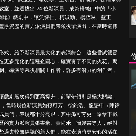
室，並選拔出 24 位新演員，成為粉絲口中的「小
劇場》戲劇中，讓吳慷仁、柯淑勤、楊丞琳、藍正
豐厚資歷的實力派演員們帶領後輩演出，在當時這樣
形式、給予新演員最大化的表演舞台，這些嘗試很冒
造更多元化的這種企圖心，確實有了不同的火花。期
劇、導演等幕後相關工作者，許多有潛力的創作者，
讓戲劇層次得到更高提升，前輩帶領則是極大關鍵，
請閉眼》，當時幾位新演員如孫可芳、徐鈞浩、龍語申（陳禕
成員們，表現都十分亮眼，其中孫可芳更一舉拿下戲
歷的實力派演員張書豪、黃尚禾、簡嫚書等人，絕對
些過去較無經驗的新人們，能在表演時更安心的活在