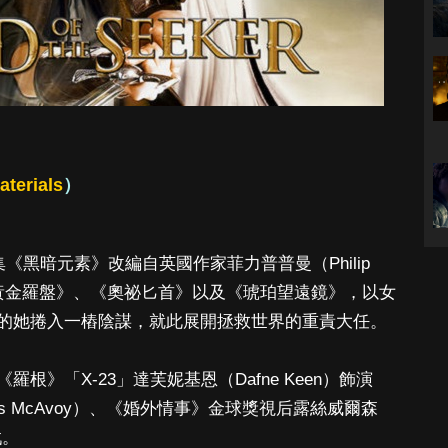
aterials
）
集《黑暗元素》改編自英國作家菲力普普曼（Philip
曲《黃金羅盤》、《奧祕匕首》以及《琥珀望遠鏡》，以女
的她捲入一樁陰謀，就此展開拯救世界的重責大任。
》「X-23」達芙妮基恩（Dafne Keen）飾演
s McAvoy）、《婚外情事》金球獎視后露絲威爾森
戲。