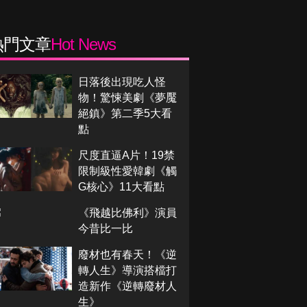
熱門文章
Hot News
日落後出現吃人怪
物！驚悚美劇《夢魘
絕鎮》第二季5大看
點
尺度直逼A片！19禁
限制級性愛韓劇《觸
G核心》11大看點
《飛越比佛利》演員
今昔比一比
廢材也有春天！《逆
轉人生》導演搭檔打
造新作《逆轉廢材人
生》