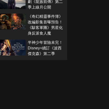
劇《龍族前傳》第二
季上線月公開
《奇幻精靈事件簿》
改編影集首曝預告！
《駭客軍團》男星化
身反派食人魔
半神少年冒險未完！
Disney+續訂《波西
傑克森》第二季