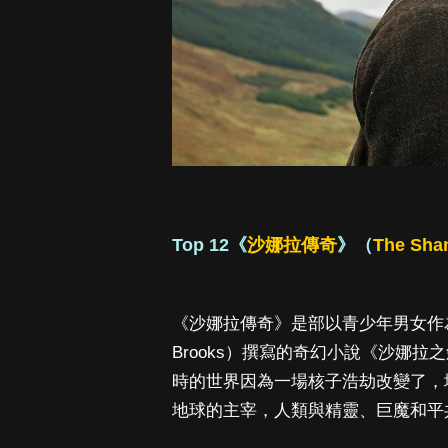
Top 12《
沙娜拉傳奇
》（
The Sha
《沙娜拉傳奇》是部以青少年男女作為
Brooks）撰寫的奇幻小說《沙娜
時的世界因為一場核子浩劫改變了，
地球的主宰，人類與精靈、巨魔和平