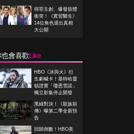
得罪主創、爆發肢體
衝突！《實習醫生》
14位角色退出真相
大公開
你也會喜歡
Like
HBO《冰與火》衍
生劇喊卡！基特哈靈
頓證實「瓊恩雪諾」
獨立影集停止開發
黑綠對決！《龍族前
傳》曝第二季全新預
告
回歸倒數！HBO美