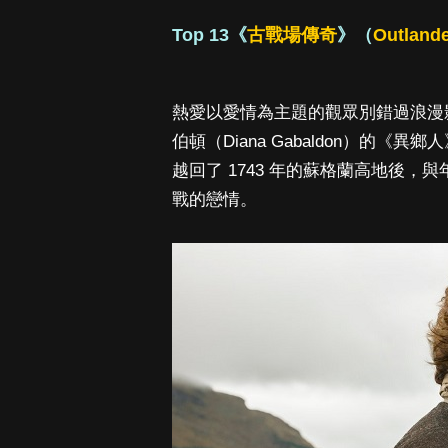
Top 13《
古戰場傳奇
》（
Outland
熱愛以愛情為主題的觀眾別錯過浪漫
伯頓（Diana Gabaldon）的《
越回了 1743 年的蘇格蘭高地後
戰的戀情。