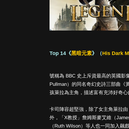
Top 14《
黑暗元素
》（
His Dark M
號稱為 BBC 史上斥資最高的英國影
Pullman）的同名奇幻史詩三部
孩萊拉為主角，描述富有充沛好奇心
卡司陣容超堅強，除了女主角萊拉由《羅根
外，「X教授」詹姆斯麥艾維（Jame
（Ruth Wilson）等人也一同加入飆