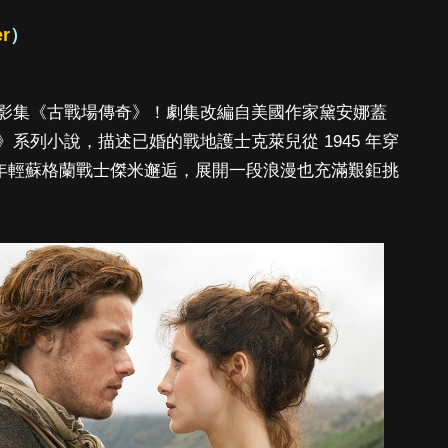
er
）
影集《古戰場傳奇》！劇集改編自美國作家黛安娜蓋
異鄉人》系列小說，描述已婚的戰地護士克萊兒從 1945 年穿
，與年輕蘇格蘭戰士傑米邂逅，展開一段浪漫也充滿艱鉅挑