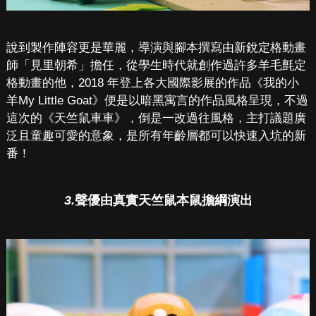
說到製作陣容更是華麗，導演與腳本撰寫由新銳定格動畫
師「見里朝希」擔任，從學生時代就創作過許多羊毛氈定
格動畫的他，2018 年登上各大國際影展的作品《我的小
羊My Little Goat》便是以暗黑寓言的作品風格呈現，不過
這次的《天竺鼠車車》，倒是一改過往風格，主打議題廣
泛且童趣可愛的意象，是所有年齡層都可以快速入坑的新
番！
3.
聲優由真實天竺鼠本鼠擔綱演出