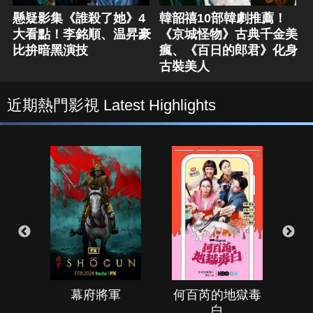
懸疑影集《誰殺了她》4
韓韶禧10部韓劇推薦！
大看點！李銘順、温昇豪
《京城怪物》古典千金美
比拚暗黑演技
瘋、《百日的郎君》化身
古裝美人
近期熱門影視 Latest Highlights
幕府將軍
何百芮的地獄毒
白