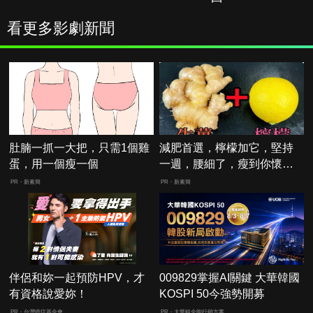
看更多影劇新聞
肚腩一抓一大把，只需1個雞
減肥首選，檸檬加它，堅持
蛋，用一個瘦一個
一週，腰細了，瘦到你懷疑
人生
PR・新素簡
PR・新素簡
伴侶和妳一起預防HPV，才
009829掌握AI關鍵 大華韓國
有資格說愛妳！
KOSPI 50今強勢開募
PR・台灣癌症基金會
PR・大華銀全能行銷方案