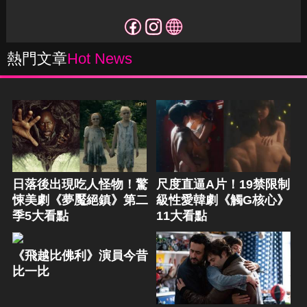
熱門文章
Hot News
日落後出現吃人怪物！驚
尺度直逼A片！19禁限制
悚美劇《夢魘絕鎮》第二
級性愛韓劇《觸G核心》
季5大看點
11大看點
《飛越比佛利》演員今昔
比一比