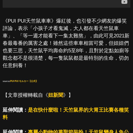
《PUI PUI天竺鼠車車》爆紅後，也引發不少網友的爆笑
評論，表示「小孩子才看鬼滅，大人都在看天竺鼠車
車」、「等一週才能看下一集太難熬」，由此可見2021新
春最毒番的厲害之處！雖然這些車車相當可愛，但妞妞們
也要三思，天竺鼠平均壽命約5至8年，且對於定點如廁等
觀念都不是很清楚，每一隻鼠鼠都是最特別的生命，切勿
任意飼養！
source:
PUI PUI モルカー【公式】
【文章授權轉載自《
妞新聞
》】
延伸閱讀：
是在快什麼啦！天竺鼠界的大胃王比賽各種笑
料
延伸閱讀：
專屬小動物的萬聖節裝扮！天竺鼠變身人魚公