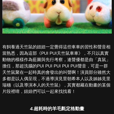
有飼養過天竺鼠的妞妞一定覺得這些車車的習性和聲音相
當熟悉，因為這部《PUI PUI天竺鼠車車》，不只以真實
動物的模樣作為藍圖與先行考察，連聲優都是由「真鼠」
擔任，那超洗腦的PUI PUI PUI PUI PUI聲音，可是一群
天竺鼠聚在一起時真的會發出的叫聲啊！演員部分雖然大
多都是以人偶呈現，不過導演見里朝希本人以及姊姊見里
瑞穗（以及導演本人的天竺鼠），其實都藏在動畫的某個
片段裡唷，妞妞們可以一起來找找看！
4.
超耗時的羊毛氈定格動畫