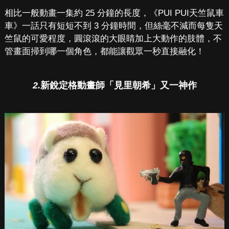
相比一般動畫一集約 25 分鐘的長度，《PUI PUI天竺鼠車
車》一話只有短短不到 3 分鐘時間，但絲毫不減而每隻天
竺鼠的可愛程度，圓滾滾的大眼睛加上大動作的肢體，不
管畫面掃到哪一個角色，都能讓觀眾一秒直接融化！
2.
新銳定格動畫師「見里朝希」又一神作