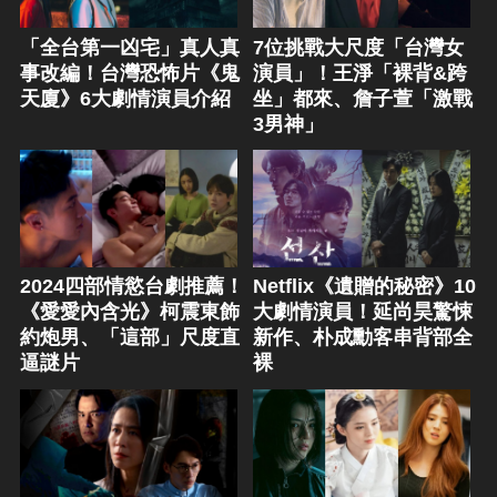
「全台第一凶宅」真人真
7位挑戰大尺度「台灣女
事改編！台灣恐怖片《鬼
演員」！王淨「裸背&跨
天廈》6大劇情演員介紹
坐」都來、詹子萱「激戰
3男神」
2024四部情慾台劇推薦！
Netflix《遺贈的秘密》10
《愛愛內含光》柯震東飾
大劇情演員！延尚昊驚悚
約炮男、「這部」尺度直
新作、朴成勳客串背部全
逼謎片
裸