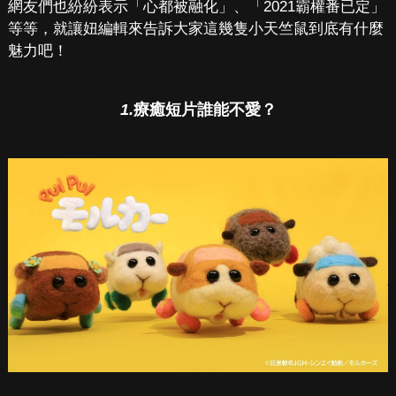
網友們也紛紛表示「心都被融化」、「2021霸權番已定」
等等，就讓妞編輯來告訴大家這幾隻小天竺鼠到底有什麼
魅力吧！
1.
療癒短片誰能不愛？