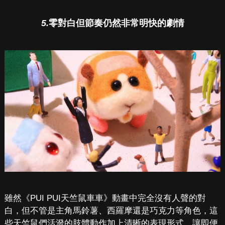
5.
零對白但節奏仍然非常明快的劇情
雖然《PUI PUI天竺鼠車車》動畫中完全沒有人聲的對
白，但不管是主角馬鈴薯、西羅摩還是巧克力等角色，這
些天竺鼠們活潑的肢體動作加上清晰的表現形式，讓即便