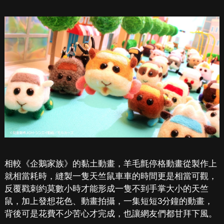
相較《企鵝家族》的黏土動畫，羊毛氈停格動畫從製作上
就相當耗時，縫製一隻天竺鼠車車的時間更是相當可觀，
反覆戳刺約莫數小時才能形成一隻不到手掌大小的天竺
鼠，加上發想花色、動畫拍攝，一集短短3分鐘的動畫，
背後可是花費不少苦心才完成，也讓網友們都甘拜下風。