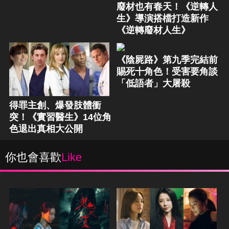
廢材也有春天！《逆轉人
生》導演搭檔打造新作
《逆轉廢材人生》
《陰屍路》第九季完結前
賜死十角色！受害要角談
「低語者」大屠殺
得罪主創、爆發肢體衝
突！《實習醫生》14位角
色退出真相大公開
你也會喜歡
Like