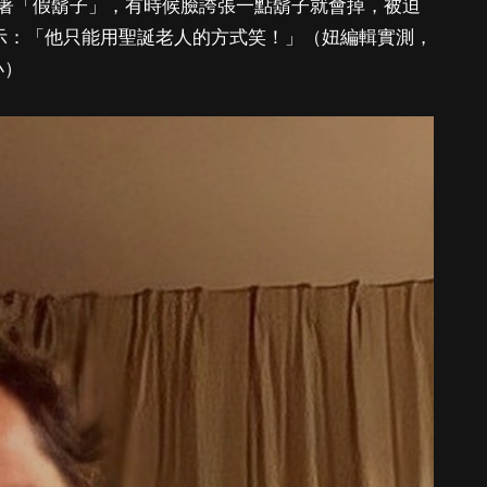
著「假鬍子」，有時候臉誇張一點鬍子就會掉，被迫
表示：「他只能用聖誕老人的方式笑！」（妞編輯實測，
小）