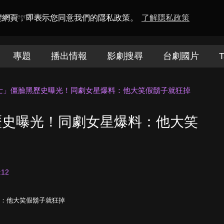
amaQueen電視迷
瀏覽網頁，即表示您同意我們的隱私政策。
了解隱私政策
專題
播出情報
影劇搜尋
台劇國片
T
士」僵臉黑歷史曝光！同劇女星爆料：他大笑假鬍子就狂掉
歷史曝光！同劇女星爆料：他大笑
:12