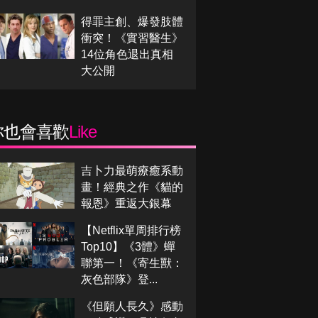
得罪主創、爆發肢體
衝突！《實習醫生》
14位角色退出真相
大公開
你也會喜歡
Like
吉卜力最萌療癒系動
畫！經典之作《貓的
報恩》重返大銀幕
【Netflix單周排行榜
Top10】《3體》蟬
聯第一！《寄生獸：
灰色部隊》登...
《但願人長久》感動