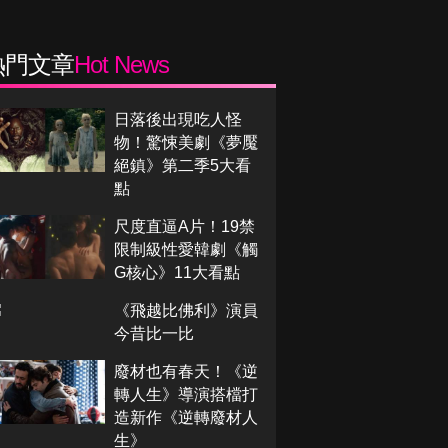
熱門文章
Hot News
日落後出現吃人怪
物！驚悚美劇《夢魘
絕鎮》第二季5大看
點
尺度直逼A片！19禁
限制級性愛韓劇《觸
G核心》11大看點
《飛越比佛利》演員
今昔比一比
廢材也有春天！《逆
轉人生》導演搭檔打
造新作《逆轉廢材人
生》