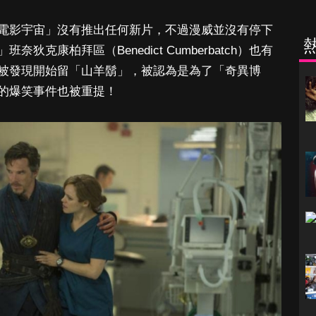
電影宇宙」沒有推出任何新片，不過漫威並沒有停下
克康柏拜區（Benedict Cumberbatch）也有
被發現開始留「山羊鬍」，被認為是為了「奇異博
的爆笑事件也被重提！