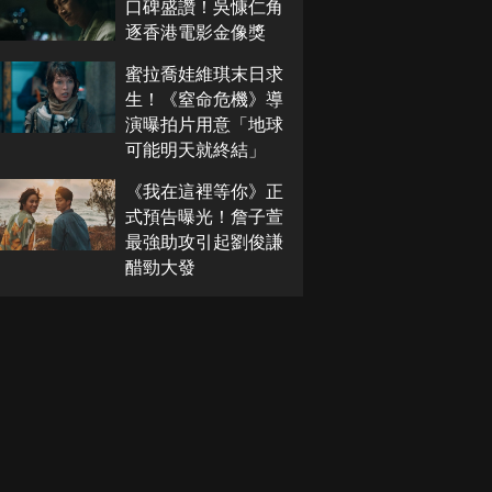
口碑盛讚！吳慷仁角
逐香港電影金像獎
蜜拉喬娃維琪末日求
生！《窒命危機》導
演曝拍片用意「地球
可能明天就終結」
《我在這裡等你》正
式預告曝光！詹子萱
最強助攻引起劉俊謙
醋勁大發