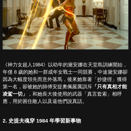
《神力女超人1984》以幼年的黛安娜在天堂島訓練開始，
年僅 8 歲的她和一群成年女戰士一同競賽，中途黛安娜卻
因為大幅度領先而意外落馬，後來她靠著「抄捷徑」獲得
第一名，卻被她的師傅安提奧佩嚴厲訓斥
「只有真相才能
凌駕一切」
，和她長大後使用的武器「真言套索」相呼
應，用於困住敵人以及逼他們說真話。
2. 史提夫魂穿 1984 年學習新事物