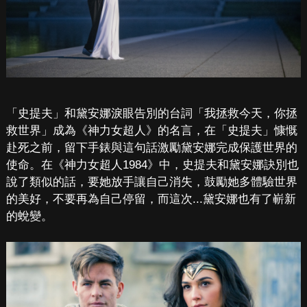
「史提夫」和黛安娜淚眼告別的台詞「我拯救今天，你拯
救世界」成為《神力女超人》的名言，在「史提夫」慷慨
赴死之前，留下手錶與這句話激勵黛安娜完成保護世界的
使命。在《神力女超人1984》中，史提夫和黛安娜訣別也
說了類似的話，要她放手讓自己消失，鼓勵她多體驗世界
的美好，不要再為自己停留，而這次...黛安娜也有了嶄新
的蛻變。