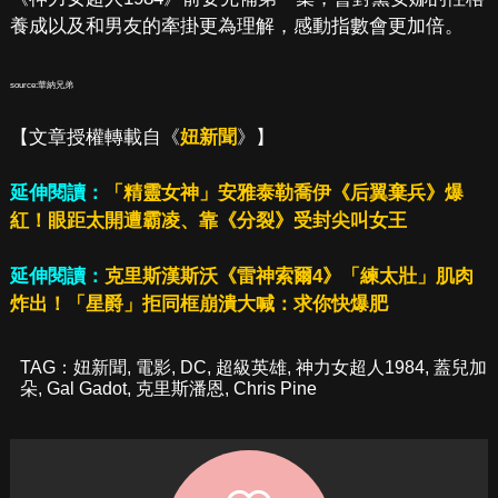
養成以及和男友的牽掛更為理解，感動指數會更加倍。
source:華納兄弟
【文章授權轉載自《
妞新聞
》】
延伸閱讀：
「精靈女神」安雅泰勒喬伊《后翼棄兵》爆
紅！眼距太開遭霸凌、靠《分裂》受封尖叫女王
延伸閱讀：
克里斯漢斯沃《雷神索爾4》「練太壯」肌肉
炸出！「星爵」拒同框崩潰大喊：求你快爆肥
TAG：
妞新聞
,
電影
,
DC
,
超級英雄
,
神力女超人1984
,
蓋兒加
朵
,
Gal Gadot
,
克里斯潘恩
,
Chris Pine