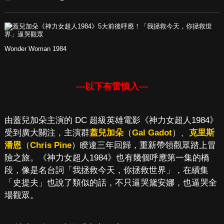
Wonder Woman 1984
---以下有雷慎入---
由蓋兒加朵主演的 DC 超級英雄電影《神力女超人1984》
受到廣大關注，主演群
蓋兒加朵
（
Gal Gadot
）、
克里斯
潘恩
（
Chris Pine
）睽違三年回歸，重新帶領觀眾踏上冒
險之旅。《神力女超人1984》也有幾個呼應第一集的橋
段，像是名台詞「我拯救今天，你拯救世界」，在續集
「史提夫」也說了類似的話，不只逼哭黛安娜，也逼哭全
場觀眾。