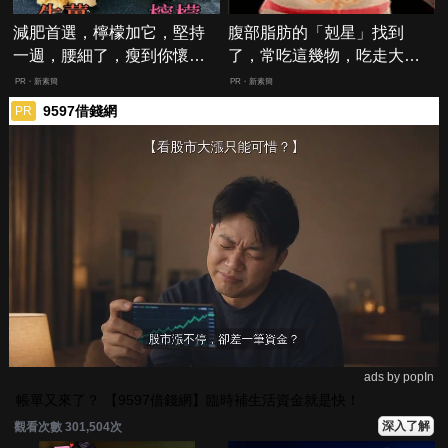
減肥首選，檸檬加它，堅持
腹部脂肪的「剋星」找到
一週，腰細了，瘦到你懷疑
了，常吃這幾物，吃走大肚
人生
囊，瘦出小蠻腰
PR・新素簡
PR・新素簡
9597借錢網
PR
ads by popIn
帳單又來了？ 【9597借錢網】臨時補生活資金就是快！
深入了解
觀看次數 301,504次