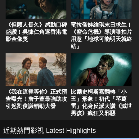
《但願人長久》感動口碑
蜜拉喬娃維琪末日求生！
盛讚！吳慷仁角逐香港電
《窒命危機》導演曝拍片
影金像獎
用意「地球可能明天就終
結」
《我在這裡等你》正式預
比爾史柯斯嘉翻轉「小
告曝光！詹子萱最強助攻
丑」形象！初代「琴葛
引起劉俊謙醋勁大發
雷」化身反派大讚《滅世
男孩》瘋狂又邪惡
近期熱門影視 Latest Highlights