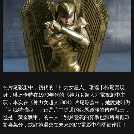
在片尾彩蛋中，初代的「神力女超人」琳達卡特驚喜現
身，琳達卡特在1970年代的《神力女超人》電視劇中主
演，本次在《神力女超人1984》片尾彩蛋中，她說她叫做
「阿絲特瑞亞」，正是片中提過的亞馬遜族的傳奇戰士，
也是「黃金戰甲」的主人！別具意義的客串也讓所有觀眾
驚喜萬分，或許她還會在未來的DC電影中有關鍵作用！