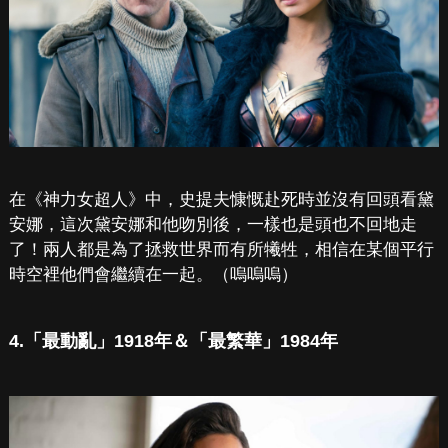
在《神力女超人》中，史提夫慷慨赴死時並沒有回頭看黛
安娜，這次黛安娜和他吻別後，一樣也是頭也不回地走
了！兩人都是為了拯救世界而有所犧牲，相信在某個平行
時空裡他們會繼續在一起。（嗚嗚嗚）
4.「最動亂」1918年＆「最繁華」1984年