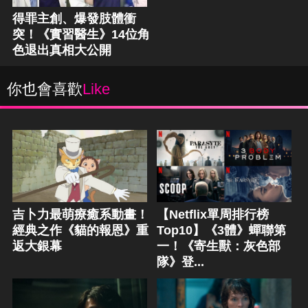
得罪主創、爆發肢體衝
突！《實習醫生》14位角
色退出真相大公開
你也會喜歡
Like
吉卜力最萌療癒系動畫！
【Netflix單周排行榜
經典之作《貓的報恩》重
Top10】《3體》蟬聯第
返大銀幕
一！《寄生獸：灰色部
隊》登...