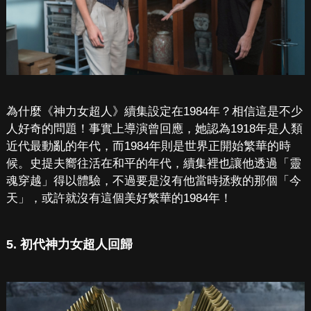
為什麼《神力女超人》續集設定在1984年？相信這是不少
人好奇的問題！事實上導演曾回應，她認為1918年是人類
近代最動亂的年代，而1984年則是世界正開始繁華的時
候。史提夫嚮往活在和平的年代，續集裡也讓他透過「靈
魂穿越」得以體驗，不過要是沒有他當時拯救的那個「今
天」，或許就沒有這個美好繁華的1984年！
5. 初代神力女超人回歸