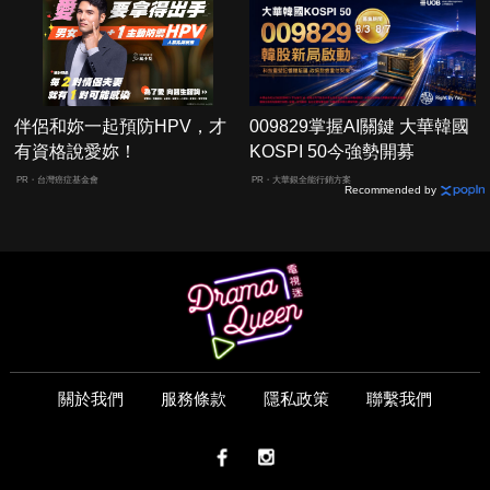
伴侶和妳一起預防HPV，才
009829掌握AI關鍵 大華韓國
有資格說愛妳！
KOSPI 50今強勢開募
PR・台灣癌症基金會
PR・大華銀全能行銷方案
Recommended by
關於我們
服務條款
隱私政策
聯繫我們