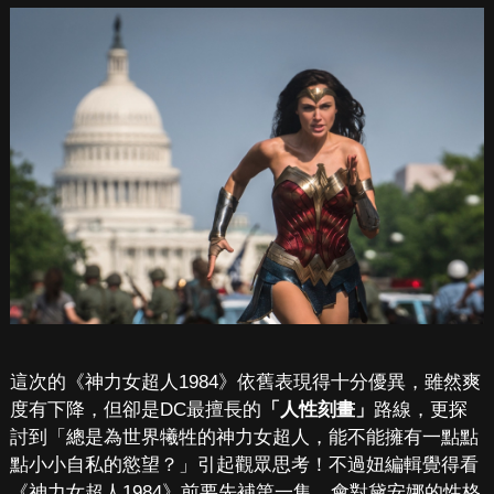
這次的《神力女超人1984》依舊表現得十分優異，雖然爽
度有下降，但卻是DC最擅長的
「人性刻畫」
路線，更探
討到「總是為世界犧牲的神力女超人，能不能擁有一點點
點小小自私的慾望？」引起觀眾思考！不過妞編輯覺得看
《神力女超人1984》前要先補第一集，會對黛安娜的性格