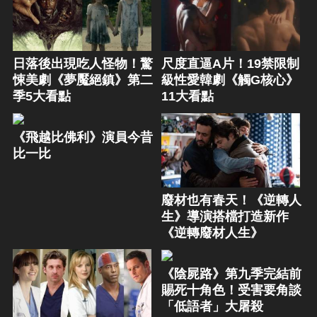
日落後出現吃人怪物！驚
尺度直逼A片！19禁限制
悚美劇《夢魘絕鎮》第二
級性愛韓劇《觸G核心》
季5大看點
11大看點
《飛越比佛利》演員今昔
比一比
廢材也有春天！《逆轉人
生》導演搭檔打造新作
《逆轉廢材人生》
《陰屍路》第九季完結前
賜死十角色！受害要角談
「低語者」大屠殺