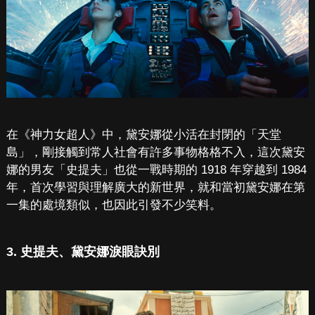
在《神力女超人》中，黛安娜從小活在封閉的「天堂
島」，剛接觸到常人社會有許多事物格格不入，這次黛安
娜的男友「史提夫」也從一戰時期的 1918 年穿越到 1984
年，首次學習與理解廣大的新世界，就和當初黛安娜在第
一集的處境類似，也因此引發不少笑料。
3. 史提夫、黛安娜淚眼訣別