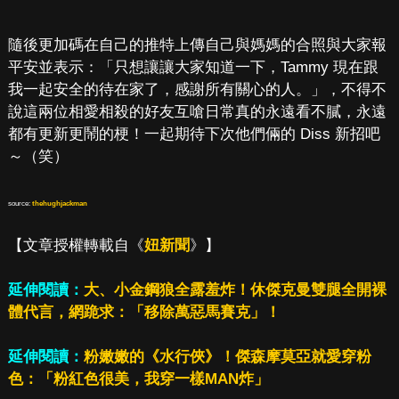
隨後更加碼在自己的推特上傳自己與媽媽的合照與大家報
平安並表示：「只想讓讓大家知道一下，Tammy 現在跟
我一起安全的待在家了，感謝所有關心的人。」，不得不
說這兩位相愛相殺的好友互嗆日常真的永遠看不膩，永遠
都有更新更鬧的梗！一起期待下次他們倆的 Diss 新招吧
～（笑）
source:
thehughjackman
【文章授權轉載自《
妞新聞
》】
延伸閱讀：
大、小金鋼狼全露羞炸！休傑克曼雙腿全開裸
體代言，網跪求：「移除萬惡馬賽克」！
延伸閱讀：
粉嫩嫩的《水行俠》！傑森摩莫亞就愛穿粉
色：「粉紅色很美，我穿一樣MAN炸」