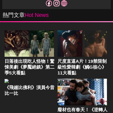
熱門文章
Hot News
日落後出現吃人怪物！驚
尺度直逼A片！19禁限制
悚美劇《夢魘絕鎮》第二
級性愛韓劇《觸G核心》
季5大看點
11大看點
《飛越比佛利》演員今昔
比一比
廢材也有春天！《逆轉人