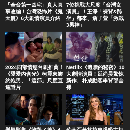
「全台第一凶宅」真人真
7位挑戰大尺度「台灣女
事改編！台灣恐怖片《鬼
演員」！王淨「裸背&跨
天廈》6大劇情演員介紹
坐」都來、詹子萱「激戰
3男神」
2024四部情慾台劇推薦！
Netflix《遺贈的秘密》10
《愛愛內含光》柯震東飾
大劇情演員！延尚昊驚悚
約炮男、「這部」尺度直
新作、朴成勳客串背部全
逼謎片
裸