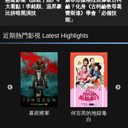
懸疑影集《誰殺了她》4
蘇菲亞薇格拉自爆吸古柯
大看點！李銘順、温昇豪
鹼？化身《古柯鹼教母葛
比拚暗黑演技
蕾斯達》學會「必備技
能」
近期熱門影視 Latest Highlights
幕府將軍
何百芮的地獄毒
白