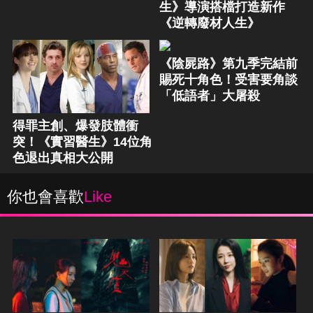
生》導演搭檔打造新作
《逆轉廢材人生》
《陰屍路》第九季完結前
賜死十角色！受害要角談
「低語者」大屠殺
得罪主創、爆發肢體衝
突！《實習醫生》14位角
色退出真相大公開
你也會喜歡
Like