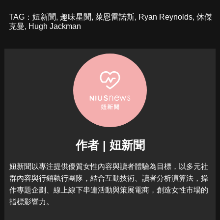
TAG：
妞新聞
,
趣味星聞
,
萊恩雷諾斯
,
Ryan Reynolds
,
休傑
克曼
,
Hugh Jackman
作者 | 妞新聞
妞新聞以專注提供優質女性內容與讀者體驗為目標，
以多元社
群內容與行銷執行團隊，結合互動技術、讀者分析演算法，
操
作專題企劃、線上線下串連活動與策展電商，
創造女性市場的
指標影響力。