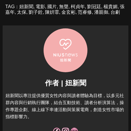
TAG：
妞新聞
,
電影
,
國片
,
無聲
,
柯貞年
,
劉冠廷
,
楊貴媚
,
張
嘉年
,
太保
,
劉子銓
,
陳姸霏
,
金玄彬
,
范睿修
,
潘親御
,
台劇
作者 | 妞新聞
妞新聞以專注提供優質女性內容與讀者體驗為目標，
以多元社
群內容與行銷執行團隊，結合互動技術、讀者分析演算法，
操
作專題企劃、線上線下串連活動與策展電商，
創造女性市場的
指標影響力。