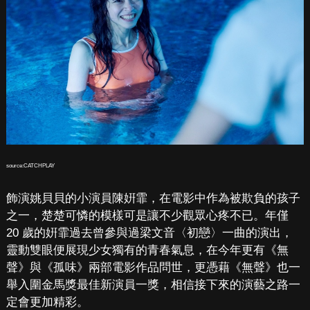
source:CATCHPLAY
飾演姚貝貝的小演員陳姸霏，在電影中作為被欺負的孩子
之一，楚楚可憐的模樣可是讓不少觀眾心疼不已。年僅
20 歲的姸霏過去曾參與過梁文音〈初戀〉一曲的演出，
靈動雙眼便展現少女獨有的青春氣息，在今年更有《無
聲》與《孤味》兩部電影作品問世，更憑藉《無聲》也一
舉入圍金馬獎最佳新演員一獎，相信接下來的演藝之路一
定會更加精彩。