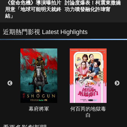
《窒命危機》導演曝拍片
討論度爆表！柯震東撒嬌
用意「地球可能明天就終
功力噴發融化許瑋甯
結」
近期熱門影視 Latest Highlights
幕府將軍
何百芮的地獄毒
白