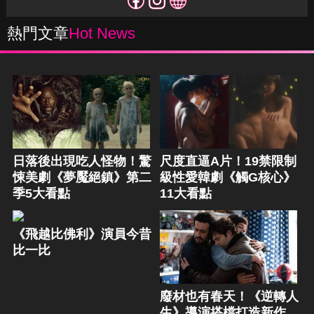
熱門文章
Hot News
日落後出現吃人怪物！驚
尺度直逼A片！19禁限制
悚美劇《夢魘絕鎮》第二
級性愛韓劇《觸G核心》
季5大看點
11大看點
《飛越比佛利》演員今昔
比一比
廢材也有春天！《逆轉人
生》導演搭檔打造新作