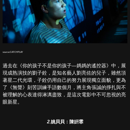
source:CATCHPLAY
過去在《你的孩子不是你的孩子—媽媽的遙控器》中，展
現成熟演技的劉子銓，是知名藝人劉亮佐的兒子，雖然頂
著星二代光環，子銓仍用自己的努力展現獨立面貌，更為
了《無聲》刻苦訓練手語數個月，將主角張誠的掙扎與不
被理解的心表達得淋漓盡致，是這次電影中不可忽視的亮
眼新星。
2.
姚貝貝：陳姸霏