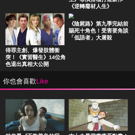
《逆轉廢材人生》
《陰屍路》第九季完結前
賜死十角色！受害要角談
「低語者」大屠殺
得罪主創、爆發肢體衝
突！《實習醫生》14位角
色退出真相大公開
你也會喜歡
Like