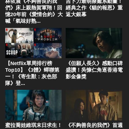
林依晨《不夠善良的我
吉卜力最萌療癒系動畫！
們》床上親熱賀軍翔！回
經典之作《貓的報恩》重
憶20年前《愛情合約》大
返大銀幕
喊「氣味好熟...
【Netflix單周排行榜
《但願人長久》感動口碑
Top10】《3體》蟬聯第
盛讚！吳慷仁角逐香港電
一！《寄生獸：灰色部
影金像獎
隊》登...
蜜拉喬娃維琪末日求生！
《不夠善良的我們》首週