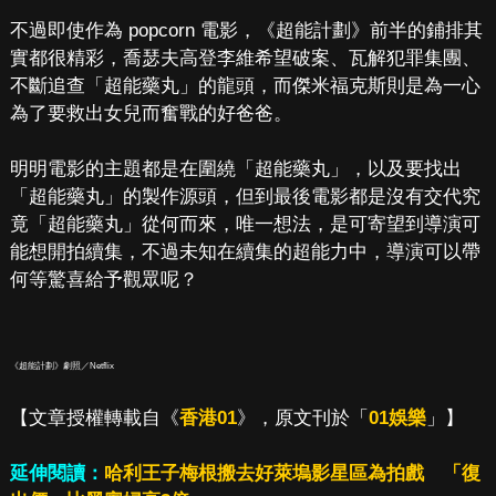
不過即使作為 popcorn 電影，《超能計劃》前半的鋪排其
實都很精彩，喬瑟夫高登李維希望破案、瓦解犯罪集團、
不斷追查「超能藥丸」的龍頭，而傑米福克斯則是為一心
為了要救出女兒而奮戰的好爸爸。
明明電影的主題都是在圍繞「超能藥丸」，以及要找出
「超能藥丸」的製作源頭，但到最後電影都是沒有交代究
竟「超能藥丸」從何而來，唯一想法，是可寄望到導演可
能想開拍續集，不過未知在續集的超能力中，導演可以帶
何等驚喜給予觀眾呢？
《超能計劃》劇照／Netflix
【文章授權轉載自《
香港01
》，原文刊於「
01娛樂
」】
延伸閱讀：
哈利王子梅根搬去好萊塢影星區為拍戲 「復