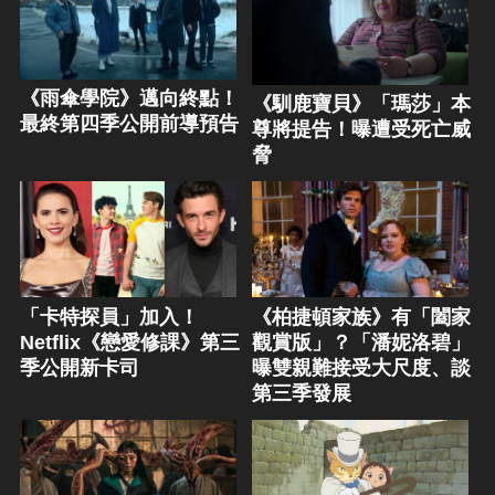
《雨傘學院》邁向終點！
《馴鹿寶貝》「瑪莎」本
最終第四季公開前導預告
尊將提告！曝遭受死亡威
脅
「卡特探員」加入！
《柏捷頓家族》有「闔家
Netflix《戀愛修課》第三
觀賞版」？「潘妮洛碧」
季公開新卡司
曝雙親難接受大尺度、談
第三季發展