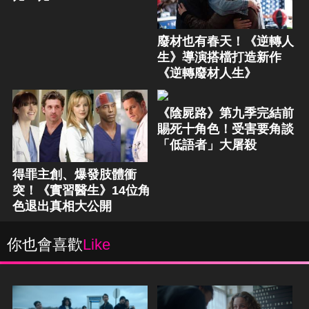
廢材也有春天！《逆轉人
生》導演搭檔打造新作
《逆轉廢材人生》
《陰屍路》第九季完結前
賜死十角色！受害要角談
「低語者」大屠殺
得罪主創、爆發肢體衝
突！《實習醫生》14位角
色退出真相大公開
你也會喜歡
Like