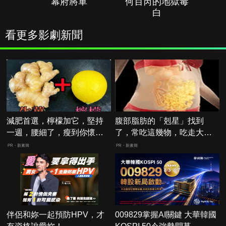
幕府將軍
何百芮的地獄毒
白
看更多影劇新聞
減肥首選，檸檬加它，堅持
腹部脂肪的「剋星」找到
一週，腰細了，瘦到你懷疑
了，常吃這幾物，吃走大肚
人生
囊，瘦出小蠻腰
PR・新素簡
PR・新素簡
伴侶和妳一起預防HPV，才
009829掌握AI關鍵 大華韓國