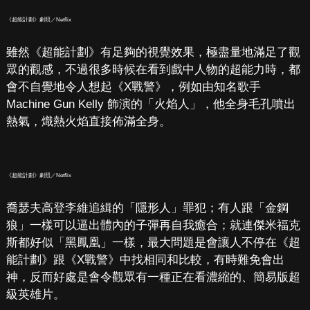
《超能計劃》劇照／Netflix
雖然《超能計劃》有足夠的視覺效果，極盡量地滿足了觀
眾的觀感，不過很多時候在看到戲中人物的超能力時，都
會不自覺地令人想起《X戰警》，例如由知名歌手
Machine Gun Kelly 飾演的「火焰人」，他全身毛孔噴出
熱氣，熾熱火焰直接佈滿全身。
《超能計劃》劇照／Netflix
喬瑟夫高登李維追緝的「隱形人」罪犯；有人跟「金鋼
狼」一樣可以逼出體內的子彈再自我癒合；就連傑米福克
斯都好似「黑鳳凰」一樣，最大問題是會讓人不停在《超
能計劃》跟《X戰警》中找相同和比較，有時難免會出
神，反而好處是會令觀眾有一種正在看濃縮的、簡易版超
級英雄片。