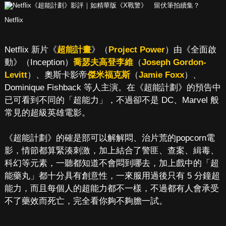
Netflix
Netflix 新片《
超能計畫
》（
Project Power
）由《全面啟
動》（Inception）
喬瑟夫高登李維
（
Joseph Gordon-
Levitt
）、奧斯卡影帝
傑米福克斯
（
Jamie Foxx
）、
Dominique Fishback 等人主演。在《超能計劃》的預告中
已可看到不同的「超能力」，不過卻不是 DC、Marvel 般
常見的超級英雄電影。
《超能計劃》的確是部可以解解悶、治片荒的popcorn電
影，情節都算緊湊刺激，加上結合了警匪、查案、緝毒、
科幻等元素，一聽都知道不會悶到哪去，加上戲中的「超
能藥丸」都十分具有創意性，一來服用過後只有 5 分鐘超
能力，而且每個人的超能力都不一樣，不過都有人會承受
不了藥效而死亡，完全看你夠不夠膽一試。