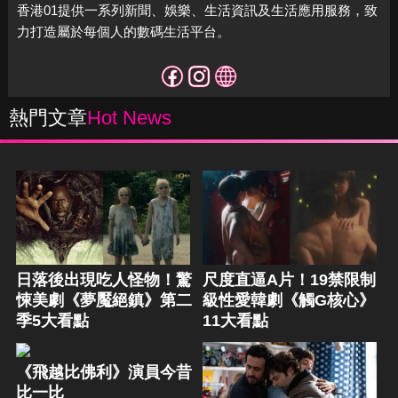
香港01提供一系列新聞、娛樂、生活資訊及生活應用服務，致
力打造屬於每個人的數碼生活平台。
熱門文章
Hot News
日落後出現吃人怪物！驚
尺度直逼A片！19禁限制
悚美劇《夢魘絕鎮》第二
級性愛韓劇《觸G核心》
季5大看點
11大看點
《飛越比佛利》演員今昔
比一比