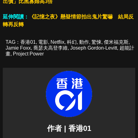
出價」比黑寡婦高3倍
延伸閱讀：
《記憶之夜》懸疑情節拍出鬼片驚嚇 結局反
轉再反轉
TAG：
香港01
,
電影
,
Netflix
,
科幻
,
動作
,
驚悚
,
傑米福克斯
,
Jamie Foxx
,
喬瑟夫高登李維
,
Joseph Gordon-Levitt
,
超能計
畫
,
Project Power
作者 | 香港01