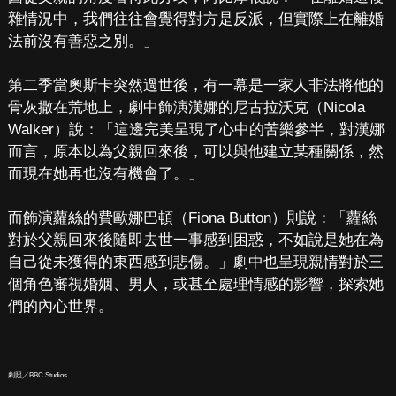
雜情況中，我們往往會覺得對方是反派，但實際上在離婚
法前沒有善惡之別。」
第二季當奧斯卡突然過世後，有一幕是一家人非法將他的
骨灰撒在荒地上，劇中飾演漢娜的尼古拉沃克（Nicola
Walker）說：「這邊完美呈現了心中的苦樂參半，對漢娜
而言，原本以為父親回來後，可以與他建立某種關係，然
而現在她再也沒有機會了。」
而飾演蘿絲的費歐娜巴頓（Fiona Button）則說：「蘿絲
對於父親回來後隨即去世一事感到困惑，不如說是她在為
自己從未獲得的東西感到悲傷。」劇中也呈現親情對於三
個角色審視婚姻、男人，或甚至處理情感的影響，探索她
們的內心世界。
劇照／BBC Studios