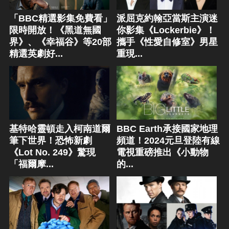
「BBC精選影集免費看」
派屈克約翰亞當斯主演迷
限時開放！《黑道無國
你影集《Lockerbie》！
界》、《幸福谷》等20部
攜手《性愛自修室》男星
精選英劇好...
重現...
基特哈靈頓走入柯南道爾
BBC Earth承接國家地理
筆下世界！恐怖新劇
頻道！2024元旦登陸有線
《Lot No. 249》驚現
電視重磅推出《小動物
「福爾摩...
的...