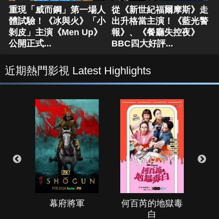
重現「威而鋼」第一場人
從《新世紀福爾摩斯》走
體試驗！《冰與火》「小
出升格當主演！《藍光警
剝皮」主演《Men Up》
報》、《餐廳失控夜》
公開正式...
BBC四大好評...
近期熱門影視 Latest Highlights
幕府將軍
何百芮的地獄毒
白