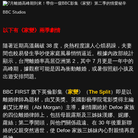
BBC Studios
以下有《家變》兩季劇情
隨著近期高溫飆破 38 度，炎熱程度讓人心煩易躁，夫妻
間也較易發生爭吵使家庭風暴悄悄逼近。根據內政部統計
顯示，台灣離婚率高居亞洲第 2，其中 7 月更是一年中的
高峰期，據觀察可能是因為衝動離婚，或暑假照顧小孩及
出遊安排問題。
BBC FIRST 旗下英倫影集《
家變
》（
The Split
）即是以
離婚律師為題材，由艾美獎、英國影藝學院電影獎得主編
劇艾比摩根（Abi Morgan）主導，劇情圍繞於 Defoe 家族
的四位離婚律師上，包括母親露斯及三姊妹漢娜、妮娜、
蘿絲；第二季開頭，與他們關係疏遠、在 30 年後重新聯
絡的父親突然過世，使 Defoe 家族三姊妹內心對親情再度