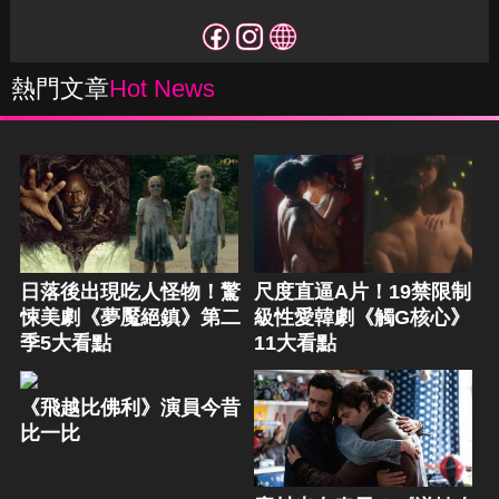
熱門文章
Hot News
日落後出現吃人怪物！驚
尺度直逼A片！19禁限制
悚美劇《夢魘絕鎮》第二
級性愛韓劇《觸G核心》
季5大看點
11大看點
《飛越比佛利》演員今昔
比一比