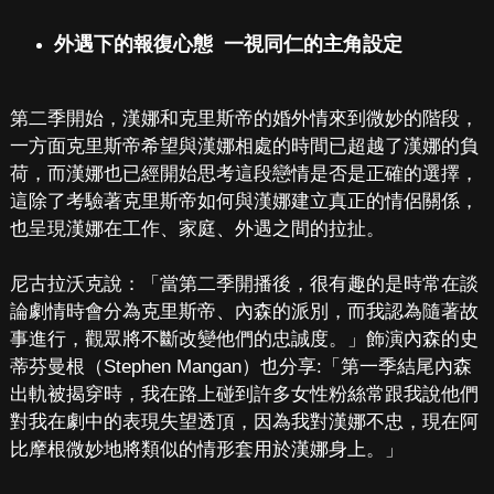
外遇下的報復心態 一視同仁的主角設定
第二季開始，漢娜和克里斯帝的婚外情來到微妙的階段，
一方面克里斯帝希望與漢娜相處的時間已超越了漢娜的負
荷，而漢娜也已經開始思考這段戀情是否是正確的選擇，
這除了考驗著克里斯帝如何與漢娜建立真正的情侶關係，
也呈現漢娜在工作、家庭、外遇之間的拉扯。
尼古拉沃克說：「當第二季開播後，很有趣的是時常在談
論劇情時會分為克里斯帝、內森的派別，而我認為隨著故
事進行，觀眾將不斷改變他們的忠誠度。」飾演內森的史
蒂芬曼根（Stephen Mangan）也分享:「第一季結尾內森
出軌被揭穿時，我在路上碰到許多女性粉絲常跟我說他們
對我在劇中的表現失望透頂，因為我對漢娜不忠，現在阿
比摩根微妙地將類似的情形套用於漢娜身上。」