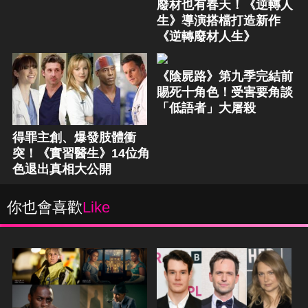
廢材也有春天！《逆轉人
生》導演搭檔打造新作
《逆轉廢材人生》
《陰屍路》第九季完結前
賜死十角色！受害要角談
「低語者」大屠殺
得罪主創、爆發肢體衝
突！《實習醫生》14位角
色退出真相大公開
你也會喜歡
Like