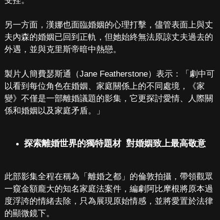
受挫。
另一方面，漢娜也面臨婚姻的心理打擊，儘管表面上與丈
夫內森的婚姻已回到正軌，但她始終無法原諒丈夫過去的
外遇，並與克里斯帝暗中熱戀。
製片人簡費瑟斯通（Jane Featherstone）表示：「劇中可
以看到每位角色在婚姻、家庭關係上的不同處境，《家
變》不僅是一部離婚議題的影集，它更探討愛情、人際關
係和婚姻以及家庭矛盾。」
探索離婚世界的獨特題材 對婚姻致上最高敬意
此部影集全程在稱為「離婚之都」的倫敦拍攝，帶領觀眾
一窺金額龐大的知名家庭法案件，編劇阿比摩根將原本過
度浮誇的情緒去除，只為展現原始情感，並將愛置於法律
的顯微鏡下。