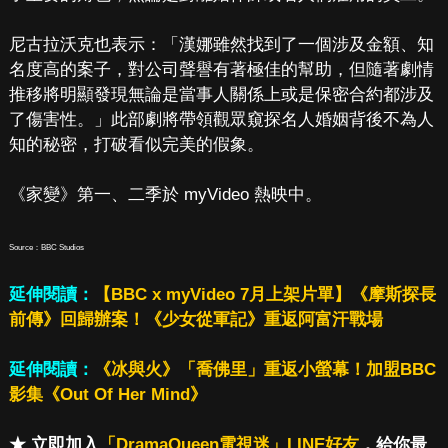
尼古拉沃克也表示：「漢娜雖然找到了一個涉及金額、知
名度高的案子，對公司聲譽有著極佳的幫助，但隨著劇情
推移將明顯發現無論是當事人關係上或是保密合約都涉及
了傷害性。」此部劇將帶領觀眾窺探名人婚姻背後不為人
知的秘密，打破看似完美的假象。
《家變》第一、二季於 myVideo 熱映中。
Source：BBC Studios
延伸閱讀：
【BBC x myVideo 7月上架片單】《摩斯探長
前傳》回歸辦案！《少女從軍記》重返阿富汗戰場
延伸閱讀：
《冰與火》「喬佛里」重返小螢幕！加盟BBC
影集《Out Of Her Mind》
★ 立即加入
「DramaQueen電視迷」LINE好友
，給你最