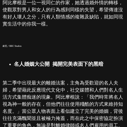
阿比摩根是一位一視同仁的作家，她透過婚外情的轉移，
使觀眾對男人和女人的行為感到同樣的失望，希望傳達沒
有好人壞人之分，只有人類情感的複雜及缺陷，就如同現
實生活中的你我一樣。
劇照／BBC Studios
名人婚姻大公開 揭開完美表面下的黑暗
第二季中出現最大的離婚法案，主角為受歡迎的名人夫
婦，希望藉此反應現代文化中，社交媒體和人們對名人生
活方式集體痴迷的現象。阿比摩根說：「我們時常將名人
視為神一般的存在，但他們往往使用殘酷的方式來維持知
名度。」當公眾人物表面上看似建立了完美的婚姻，背後
往往充滿醜聞並且被極力掩蓋，而在此之中保密協定扮演
了重要的角色，無論是對離婚律師或名人們雇用的員工。