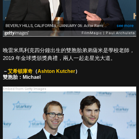
晚雷米馬利克四分鐘出生的雙胞胎弟弟薩米是學校老師，
2019 年金球獎頒獎典禮，兩人一起走星光大道。
－
艾希頓庫奇
（
Ashton Kutcher
）
雙胞胎：Michael
Embed from Getty Images