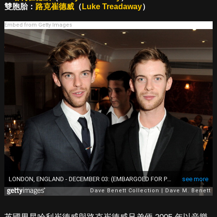
雙胞胎：
路克崔德威
（
Luke Treadaway
）
Embed from Getty Images