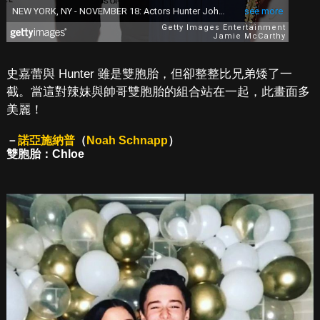
史嘉蕾與 Hunter 雖是雙胞胎，但卻整整比兄弟矮了一
截。當這對辣妹與帥哥雙胞胎的組合站在一起，此畫面多
美麗！
－
諾亞施納普
（
Noah Schnapp
）
雙胞胎：Chloe