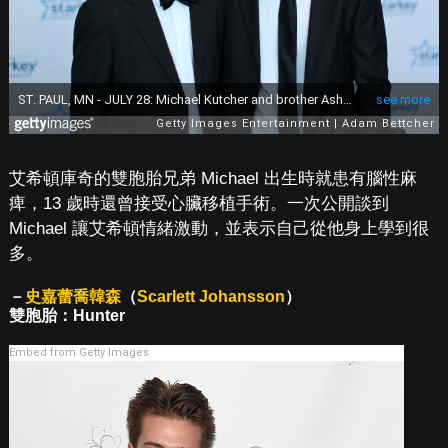
艾希頓庫奇的雙胞胎兄弟 Michael 出生時就患有腦性麻
痺，13 歲時還曾接受心臟移植手術。一次公開談到
Michael 讓艾希頓情緒激動，並表示自己從他身上學到很
多。
－
史嘉蕾喬韓森
（
Scarlett Johansson
）
雙胞胎：Hunter
Embed from Getty Images