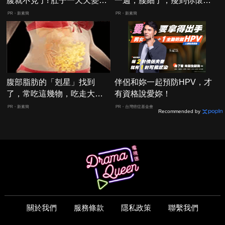
腹就不見了! 肚子一天天變
一週，腰細了，瘦到你懷疑
小！
人生
PR・新素簡
PR・新素簡
腹部脂肪的「剋星」找到
伴侶和妳一起預防HPV，才
了，常吃這幾物，吃走大肚
有資格說愛妳！
囊，瘦出小蠻腰
PR・新素簡
PR・台灣癌症基金會
Recommended by
關於我們
服務條款
隱私政策
聯繫我們