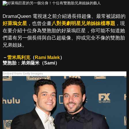
DramaQueen 電視迷之前介紹過長得超像、最常被認錯的
好萊塢女星
，也曾企畫
八對美劇明星兄弟姊妹檔專題
，現
在要介紹十位身為雙胞胎的好萊塢巨星，你可能不知道她
們還有另一個長得與自己超級像、抑或完全不像的雙胞胎
兄弟姐妹。
－
雷米馬利克
（
Rami Malek
）
雙胞胎：弟弟薩米（Sami）
Embed from Getty Images