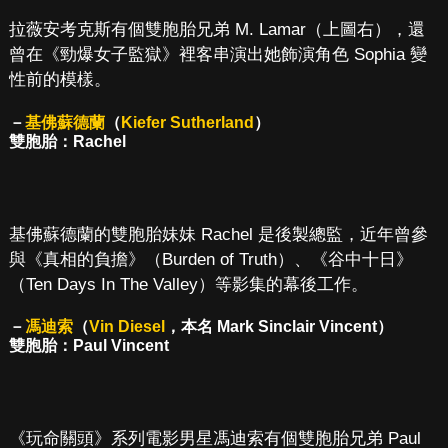
拉薇安考克斯有個雙胞胎兄弟 M. Lamar（上圖右），還
曾在《勁爆女子監獄》裡客串演出她飾演角色 Sophia 變
性前的模樣。
－
基佛蘇德蘭
（
Kiefer Sutherland
）
雙胞胎：Rachel
基佛蘇德蘭的雙胞胎妹妹 Rachel 是後製總監，近年曾參
與《真相的負擔》（Burden of Truth）、《谷中十日》
（Ten Days In The Valley）等影集的幕後工作。
－
馮迪索
（
Vin Diesel
，本名 Mark Sinclair Vincent）
雙胞胎：Paul Vincent
《玩命關頭》系列電影男星馮迪索有個雙胞胎兄弟 Paul