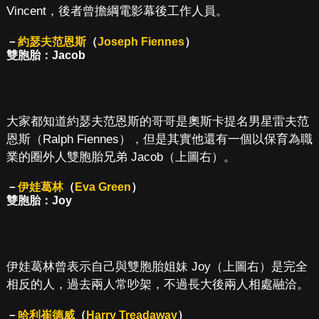
Vincent，後者曾擔綱電影幕後工作人員。
－
約瑟夫范恩斯
（
Joseph Fiennes
）
雙胞胎：Jacob
大家都知道約瑟夫范恩斯的哥哥是奧斯卡提名男星雷夫范
恩斯（Ralph Fiennes），但是其實他還有一個以保育為職
業的圈外人雙胞胎兄弟 Jacob（上圖右）。
－
伊娃葛林
（
Eva Green
）
雙胞胎：Joy
伊娃葛林曾表示自己與雙胞胎姐妹 Joy（上圖右）是完全
相反的人，過去兩人常吵架，不過長大後兩人相處融洽。
－
哈利崔德威
（
Harry Treadaway
）