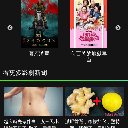
幕府將軍
何百芮的地獄毒
白
看更多影劇新聞
起床就先做件事，沒三天小
減肥首選，檸檬加它，堅持