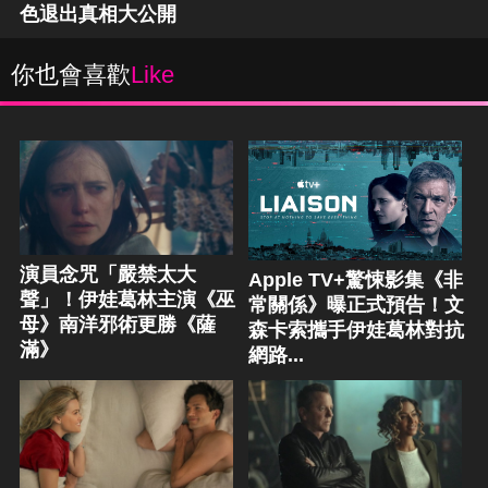
色退出真相大公開
你也會喜歡
Like
演員念咒「嚴禁太大
Apple TV+驚悚影集《非
聲」！伊娃葛林主演《巫
常關係》曝正式預告！文
母》南洋邪術更勝《薩
森卡索攜手伊娃葛林對抗
滿》
網路...