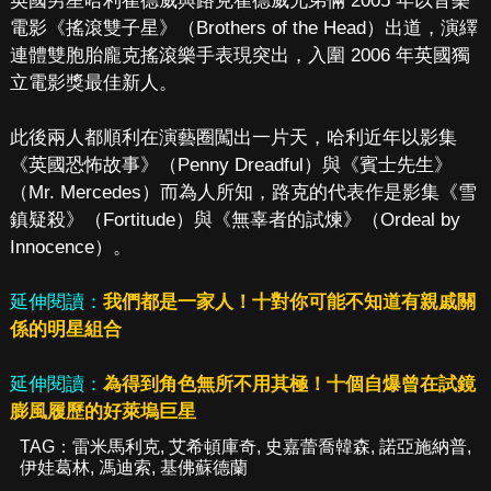
英國男星哈利崔德威與路克崔德威兄弟倆 2005 年以音樂
電影《搖滾雙子星》（Brothers of the Head）出道，演繹
連體雙胞胎龐克搖滾樂手表現突出，入圍 2006 年英國獨
立電影獎最佳新人。
此後兩人都順利在演藝圈闖出一片天，哈利近年以影集
《英國恐怖故事》（Penny Dreadful）與《賓士先生》
（Mr. Mercedes）而為人所知，路克的代表作是影集《雪
鎮疑殺》（Fortitude）與《無辜者的試煉》（Ordeal by
Innocence）。
延伸閱讀：
我們都是一家人！十對你可能不知道有親戚關
係的明星組合
延伸閱讀：
為得到角色無所不用其極！十個自爆曾在試鏡
膨風履歷的好萊塢巨星
TAG：
雷米馬利克
,
艾希頓庫奇
,
史嘉蕾喬韓森
,
諾亞施納普
,
伊娃葛林
,
馮迪索
,
基佛蘇德蘭