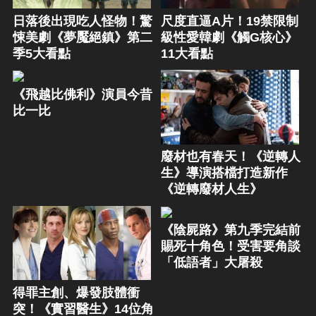
日落後出現吃人怪物！驚
尺度直逼A片！19禁限制
悚美劇《夢魘絕鎮》第二
級性愛韓劇《觸G核心》
季5大看點
11大看點
《飛越比佛利》演員今昔
比一比
廢材也有春天！《逆轉人
生》導演搭檔打造新作
《逆轉廢材人生》
《陰屍路》第九季完結前
賜死十角色！受害要角談
「低語者」大屠殺
得罪主創、爆發肢體衝
突！《實習醫生》14位角