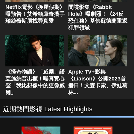
Netflix電影《換屋假期》
間諜影集《Rabbit
曝預告！艾希頓庫奇攜手
Hole》曝劇照！《24反
瑞絲薇斯朋找尋真愛
恐任務》基佛蘇德蘭重返
犯罪領域
《怪奇物語》「威爾」諾
Apple TV+影集
亞施納普出櫃！曝真實心
《Liaison》公開2023首
聲「我比想像中的更像威
播日！文森卡索、伊娃葛
爾」
林...
近期熱門影視 Latest Highlights