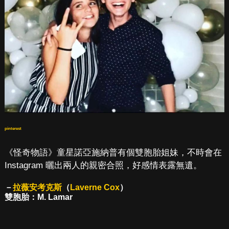
pinterest
《怪奇物語》童星諾亞施納普有個雙胞胎姐妹，不時會在
Instagram 曬出兩人的親密合照，好感情表露無遺。
－
拉薇安考克斯
（
Laverne Cox
）
雙胞胎：M. Lamar