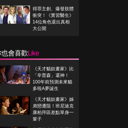
得罪主創、爆發肢體
衝突！《實習醫生》
14位角色退出真相
大公開
你也會喜歡
Like
《天才貓奴畫家》比
「辛普森」還神！
100年前預測未來貓
多啦A夢誕生
《天才貓奴畫家》姊
弟戀遭阻！班尼迪克
康柏拜區差點單身一
輩子