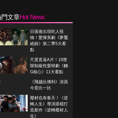
熱門文章
Hot News
日落後出現吃人怪
物！驚悚美劇《夢魘
絕鎮》第二季5大看
點
尺度直逼A片！19禁
限制級性愛韓劇《觸
G核心》11大看點
《飛越比佛利》演員
今昔比一比
廢材也有春天！《逆
轉人生》導演搭檔打
造新作《逆轉廢材人
生》