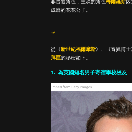
非普通角色，主演的角色
梅爾羅斯
因
成癮的花花公子。
nyt
從《
新世紀福爾摩斯
》、《奇異博士
拜區
的秘密如下。
1. 為英國知名男子寄宿學校校友
Embed from Getty Images