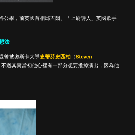
洛公學，前英國首相邱吉爾、「上尉詩人」英國歌手
想法
還曾被奧斯卡大導
史蒂芬史匹柏
（
Steven
。不過其實當初他心裡有一部分想要推掉演出，因為他