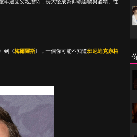
童年遭受父親虐待，長大後成為仰賴藥物與酒精、性
》到《
梅爾羅斯
》，十個你可能不知道
班尼迪克康柏