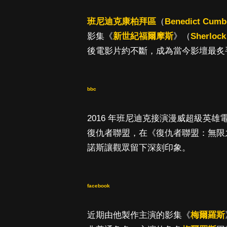
班尼迪克康柏拜區
（
Benedict Cumb
影集《
新世紀福爾摩斯
》（
Sherlock
後電影片約不斷，成為當今影壇最炙
bbc
2016 年班尼迪克接演漫威超級英雄電影
復仇者聯盟，在《復仇者聯盟：無限之戰》（A
諾斯讓觀眾留下深刻印象。
facebook
近期由他製作主演的影集《
梅爾羅斯