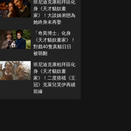
班尼迪克康柏拜區化
身《天才貓奴畫
家》！大談姊弟戀為
她終身未再娶
「奇異博士」化身
《天才貓奴畫家》！
對戲40隻真貓日日
被萌翻
班尼迪克康柏拜區化
身《天才貓奴畫
家》！二度搭檔《王
冠》克萊兒芙伊再續
前緣