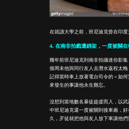
在就讀大學之前，班尼迪克曾在印度
4. 在南非拍戲遭綁架，一度被關
幾年前班尼迪克到南非拍攝迷你影集《直到世界
個周末他與同行友人去潛水返程太晚
記得當時車上放著電台司令的＜如何完全消失＞（
來發生的事讓他永生難忘。
沒想到當地數名暴徒趁虛而入，以武
中班尼迪克還一度被關到後車廂，好
久，歹徒就把他與友人放下車讓他們