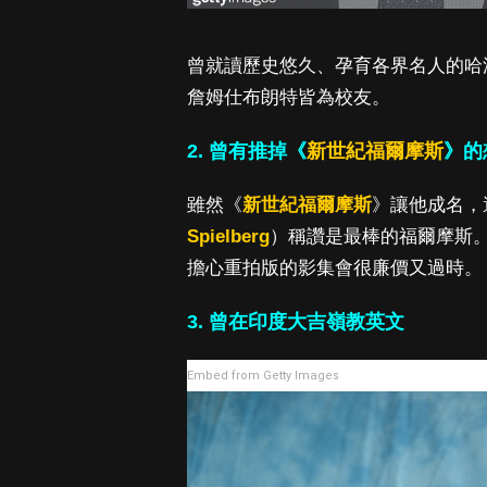
曾就讀歷史悠久、孕育各界名人的哈
詹姆仕布朗特皆為校友。
2. 曾有推掉《
新世紀福爾摩斯
》的
雖然《
新世紀福爾摩斯
》讓他成名，
Spielberg
）稱讚是最棒的福爾摩斯
擔心重拍版的影集會很廉價又過時。
3. 曾在印度大吉嶺教英文
Embed from Getty Images