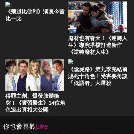
《飛越比佛利》演員今昔
比一比
廢材也有春天！《逆轉人
生》導演搭檔打造新作
《逆轉廢材人生》
《陰屍路》第九季完結前
賜死十角色！受害要角談
「低語者」大屠殺
得罪主創、爆發肢體衝
突！《實習醫生》14位角
色退出真相大公開
你也會喜歡
Like