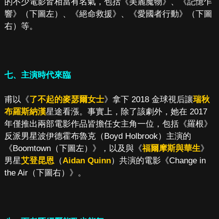
的不少電影皆相當有名氣，包括《美麗魔物》、《記憶乍
響》（下圖左）、《絕命救援》、《愛國者行動》（下圖
右）等。
七、主演時代來臨
甫以《
了不起的麥瑟爾女士
》拿下 2018 金球視后讓
瑞秋
布羅斯納漢
星途看漲。事實上，除了該劇外，她在 2017
年僅推出兩部電影作品皆擔任女主角一位，包括《羅根》
反派男星波伊德霍布魯克（Boyd Holbrook）主演的
《Boomtown（下圖左）》，以及與《
福爾摩斯與華生
》
男星
艾登昆恩
（
Aidan Quinn
）共演的電影《Change in
the Air（下圖右）》。