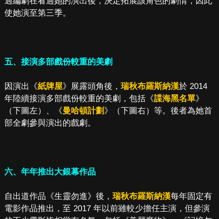
過編劇在看過她的演出後，決定拓展該角色的劇情，因此
使她演至第三季。
五、接演多部戲份較重的美劇
因演出《
紙牌屋
》展露頭角後，
瑞秋布羅斯納漢
於 2014
年陸續接演多部戲份較重的美劇，包括《
諜海黑名單
》
（下圖左）、《
曼哈頓計劃
》（下圖右）等。後者為她首
部全劇參與演出的戲劇。
六、年年推出大銀幕作品
自出道作品《生靈勿進》後，
瑞秋布羅斯納漢
每年固定有
電影作品推出，至 2017 年以前雖較少擔任主演，但參演