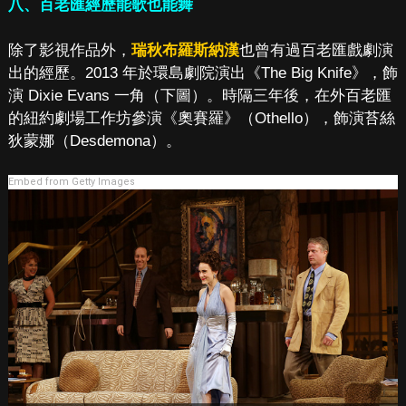
八、百老匯經歷能歌也能舞
除了影視作品外，
瑞秋布羅斯納漢
也曾有過百老匯戲劇演
出的經歷。2013 年於環島劇院演出《The Big Knife》，飾
演 Dixie Evans 一角（下圖）。時隔三年後，在外百老匯
的紐約劇場工作坊參演《奧賽羅》（Othello），飾演苔絲
狄蒙娜（Desdemona）。
Embed from Getty Images