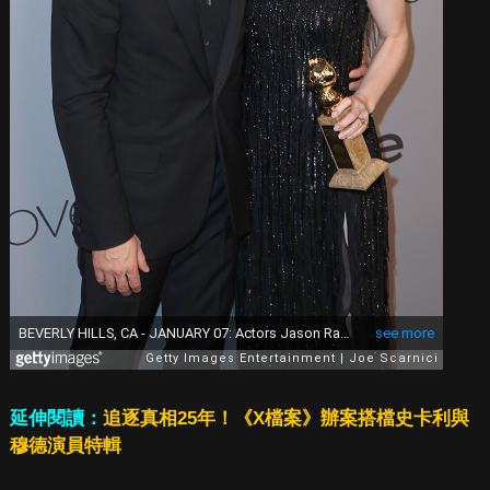
延伸閱讀：
追逐真相25年！《X檔案》辦案搭檔史卡利與
穆德演員特輯