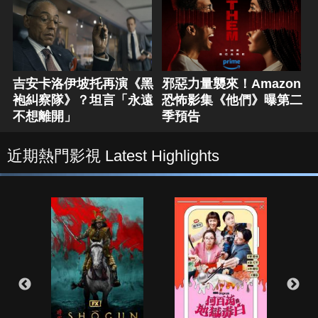
吉安卡洛伊坡托再演《黑
邪惡力量襲來！Amazon
袍糾察隊》？坦言「永遠
恐怖影集《他們》曝第二
不想離開」
季預告
近期熱門影視 Latest Highlights