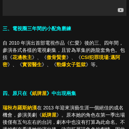
三、電視圈三年間的小配角磨練
自 2010 年演出首部電視作品《仁愛》後的三、四年間，
參演各式各樣的電視劇集，且皆為單集的跑龍套角色。包
括《
花邊教主
》、《
傲骨賢妻
》、《
CSI犯罪現場:邁阿
密
》、《
實習醫生
》、《
勁爆女子監獄
》等。
四、原只在《
紙牌屋
》中出現兩集
瑞秋布羅斯納漢
在 2013 年迎來演藝生涯一個絕佳的成名
機會，參演美劇《
紙牌屋
》。原本她的角色在第一季出場
後僅有五句左右的台詞，劇本中也沒有打算為此命名。不