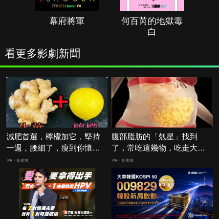
幕府將軍
何百芮的地獄毒
白
看更多影劇新聞
減肥首選，檸檬加它，堅持
腹部脂肪的「剋星」找到
一週，腰細了，瘦到你懷疑
了，常吃這幾物，吃走大肚
人生
囊，瘦出小蠻腰
PR・新素簡
PR・新素簡