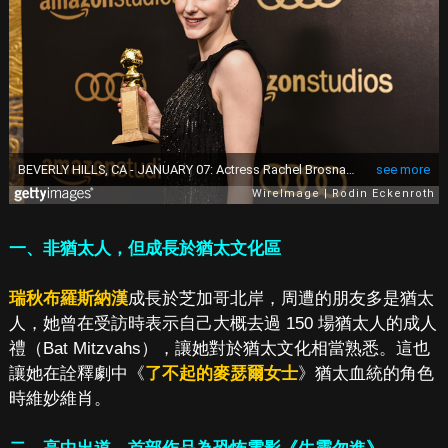
一、非猶太人，但成長於猶太文化區
瑞秋布羅斯納漢
成長於芝加哥北岸，周遭的朋友多是猶太
人，她曾在受訪時表示自己大概去過 150 場猶太人的成人
禮（Bat Mitzvahs），讓她對於猶太文化相當熟悉。這也
讓她在詮釋劇中《
了不起的麥瑟爾女士
》猶太血統的角色
時維妙維肖。