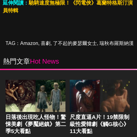
延伸閱讀：
馳騁速度無極限！《閃電俠》葛蘭特格斯汀演
員特輯
TAG：
Amazon
,
喜劇
,
了不起的麥瑟爾女士
,
瑞秋布羅斯納漢
熱門文章
Hot News
日落後出現吃人怪物！驚
尺度直逼A片！19禁限制
悚美劇《夢魘絕鎮》第二
級性愛韓劇《觸G核心》
季5大看點
11大看點