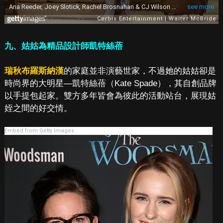
九、姑姑為精品設計師凱特絲蓓
瑞秋布羅斯納漢
的家庭並非演藝世家，不過她的姑姑卻是
時尚界的大明星—凱特絲蓓（Kate Spade），其自創品牌
以手提包起家。雙方多年皆會為彼此的活動站台，展現姑
姪之間的好交情。
Embed from Getty Images