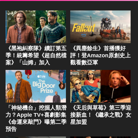
《黑袍糾察隊》續訂第五
《異塵餘生》首播獲好
季！統籌希望《超自然檔
評！登Amazon原創史上
案》「山姆」加入
觀看數亞軍
「神秘機台」挖掘人類潛
《天后與草莓》第三季迎
力？Apple TV+喜劇影集
接新血！《繼承之戰》女
《命運來敲門》曝第二季
星加盟
預告