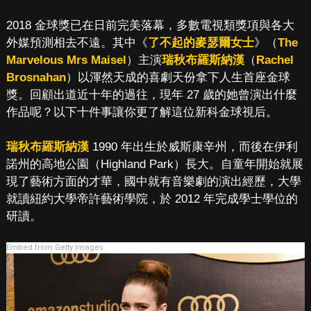
2018 金球獎已在日前完美落幕，多數電視類獎項與各大
外媒預測相去不遠。其中《
了不起的麥瑟爾女士
》（
The
Marvelous Mrs Maisel
）主演
瑞秋布羅斯納漢
（
Rachel
Brosnahan
）以渾然天成的喜劇天份拿下人生首座金球
獎。回顧出道近十年的過往，現年 27 歲的她曾演出什麼
作品呢？以下十件事讓你更了解這位新科金球視后。
瑞秋布羅斯納漢
1990 年出生於威斯康辛州，而後在伊利
諾州的高地公園（Highland Park）長大。自童年開始就展
現了藝術方面的才華，國中就有音樂劇的演出經歷，大學
就讀紐約大學帝許藝術學院，於 2012 年完成學士學位的
研讀。
Embed from Getty Images