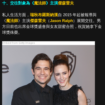
十、交往對象為《
魔法師
》主演
傑森雷夫
私人生活方面，
瑞秋布羅斯納漢
自 2015 年起被報導與
《
魔法師
》主演
傑森雷夫
（
Jason Ralph
）展開交往。男
方日前也出席金球獎盛會與女友甜蜜合照，祝賀她拿下金
球獎殊榮。
Embed from Getty Images