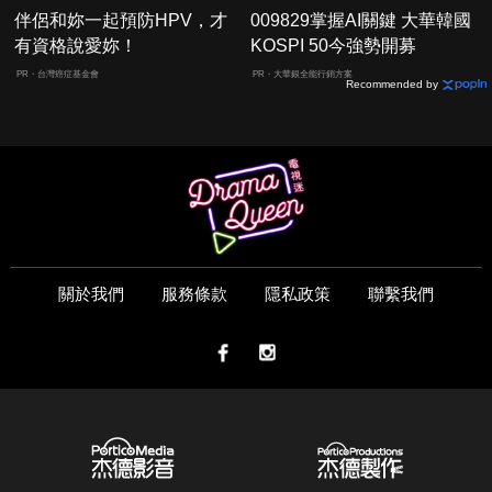
伴侶和妳一起預防HPV，才
009829掌握AI關鍵 大華韓國
有資格說愛妳！
KOSPI 50今強勢開募
PR・台灣癌症基金會
PR・大華銀全能行銷方案
Recommended by
關於我們
服務條款
隱私政策
聯繫我們