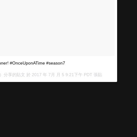
 dinner! #OnceUponATime #season7
tzla）分享的貼文 於
2017 年 7月 月 5 9:21下午 PDT
張貼