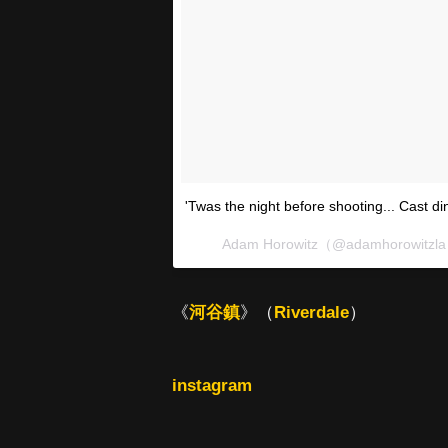
'Twas the night before shooting... Cast
Adam Horowitz（@adamhorowi
《
河谷鎮
》（
Riverdale
）
instagram