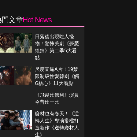
熱門文章
Hot News
日落後出現吃人怪
物！驚悚美劇《夢魘
絕鎮》第二季5大看
點
尺度直逼A片！19禁
限制級性愛韓劇《觸
G核心》11大看點
《飛越比佛利》演員
今昔比一比
廢材也有春天！《逆
轉人生》導演搭檔打
造新作《逆轉廢材人
生》