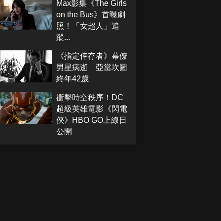
Max影集《The Girls
on the Bus》首曝劇
照！「女超人」追
蹤...
《指定倖存者》幕僚
男星病逝 亞當坎圖
終年42歲
衝擊時空秩序！DC
超級英雄電影《閃電
俠》HBO GO上線日
公開