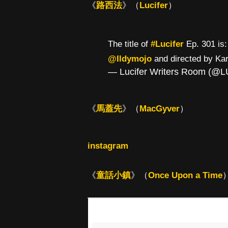
《
路西法
》（
Lucifer
）
The title of
#Lucifer
Ep. 301 is:
@Ildymojo
and directed by Ka
— Lucifer Writers Room (@L
《
馬蓋先
》（
MacGyver
）
instagram
《
童話小鎮
》（
Once Upon a Time