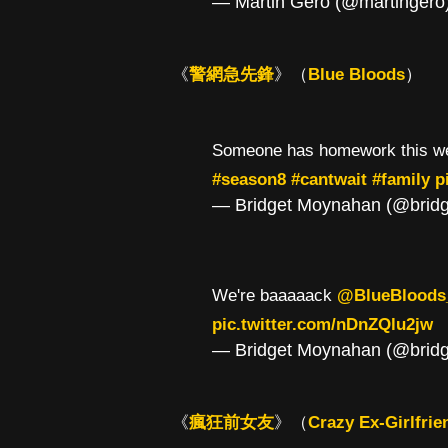
— Martin Gero (@martingero
《
警網急先鋒
》（
Blue Bloods
）
Someone has homework this 
#season8
#cantwait
#family
p
— Bridget Moynahan (@brid
We're baaaaack
@BlueBlood
pic.twitter.com/nDnZQlu2jw
— Bridget Moynahan (@brid
《
瘋狂前女友
》（
Crazy Ex-Girlfrie