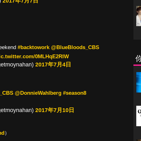
)
2017年7月7日
weekend
#backtowork
@BlueBloods_CBS
ic.twitter.com/0MLHqE2RIW
getmoynahan)
2017年7月4日
s_CBS
@DonnieWahlberg
#season8
getmoynahan)
2017年7月10日
nd
）