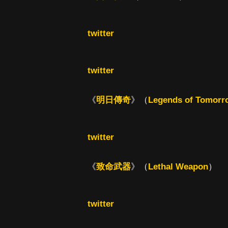
twitter
twitter
《
明日傳奇
》（
Legends of Tomorr
twitter
《
致命武器
》（
Lethal Weapon
）
twitter