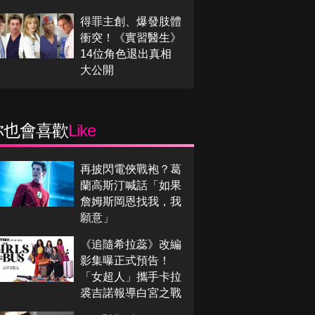
得罪主創、爆發肢體
衝突！《實習醫生》
14位角色退出真相
大公開
你也會喜歡
Like
再披閃電俠戰袍？葛
蘭高斯汀喊話「如果
詹姆斯岡恩找我，我
願意」
《追隨希拉蕊》改編
影集曝正式預告！
「女超人」攜手卡拉
裘吉諾報導白宮之戰