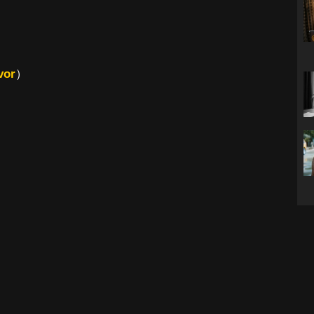
vor
）