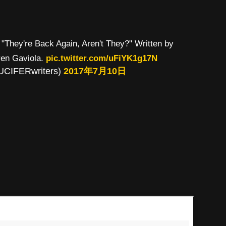
 "They're Back Again, Aren't They?" Written by
ren Gaviola.
pic.twitter.com/uFiYK1g17N
UCIFERwriters)
2017年7月10日
）