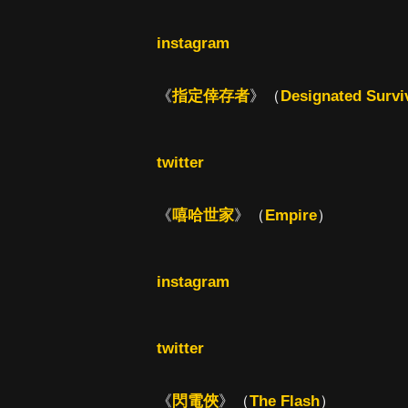
instagram
《
指定倖存者
》（
Designated Survi
twitter
《
嘻哈世家
》（
Empire
）
instagram
twitter
《
閃電俠
》（
The Flash
）