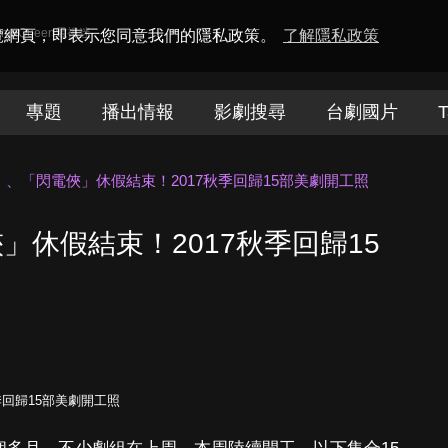
amaQueen電視迷
瀏覽網頁，即表示您同意我們的隱私政策。
了解隱私政策
專題
播出情報
影劇搜尋
台劇國片
T
、「閃電俠」休假結束！2017秋季回歸15部美劇開工照
」休假結束！2017秋季回歸15