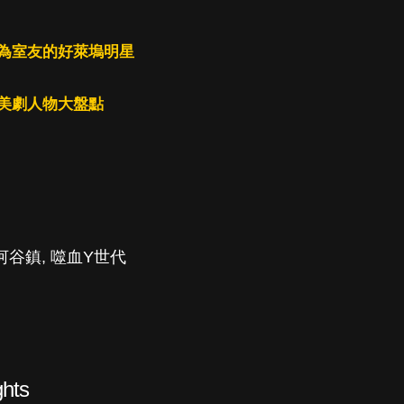
為室友的好萊塢明星
美劇人物大盤點
河谷鎮
,
噬血Y世代
hts