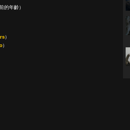
鬼前的年齡）
ars
）
io
）