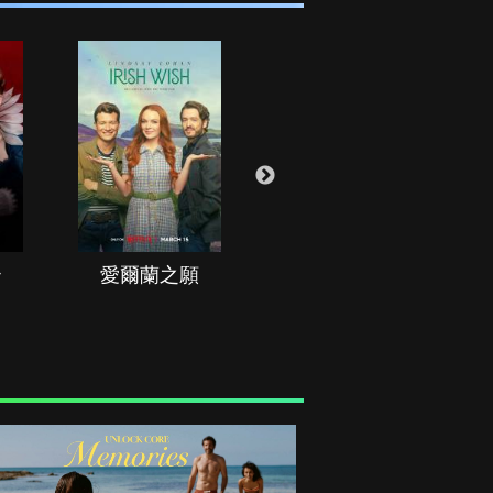
治
愛爾蘭之願
空戰群英