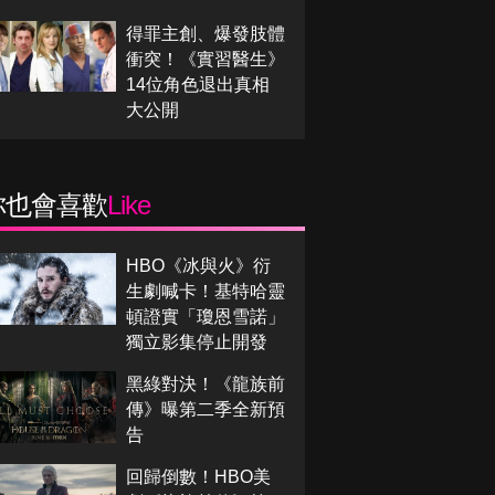
得罪主創、爆發肢體
衝突！《實習醫生》
14位角色退出真相
大公開
你也會喜歡
Like
HBO《冰與火》衍
生劇喊卡！基特哈靈
頓證實「瓊恩雪諾」
獨立影集停止開發
黑綠對決！《龍族前
傳》曝第二季全新預
告
回歸倒數！HBO美