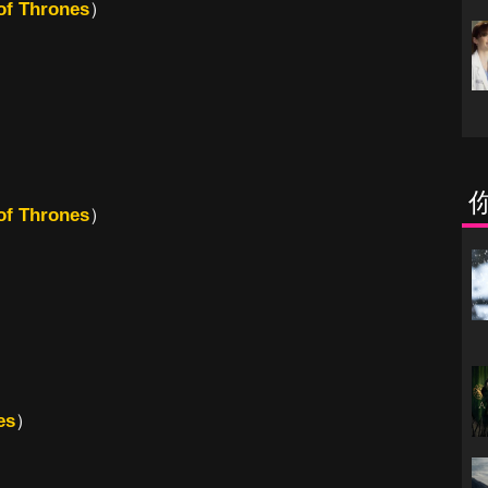
f Thrones
）
f Thrones
）
es
）