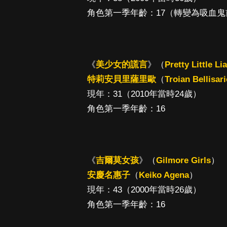
角色第一季年齡：17（轉變為吸血
《
美少女的謊言
》（
Pretty Little Li
特莉安貝里薩里歐
（
Troian Bellisar
現年：31（2010年當時24歲）
角色第一季年齡：16
《
吉爾莫女孩
》（
Gilmore Girls
）
安慶名惠子
（
Keiko Agena
）
現年：43（2000年當時26歲）
角色第一季年齡：16