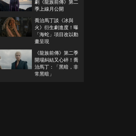
劇《龍族前傳》第二
季上線月公開
喬治馬丁談《冰與
火》衍生劇進度！曝
「海蛇」項目改以動
畫呈現
《龍族前傳》第二季
開場糾結又心碎！喬
治馬丁：「黑暗，非
常黑暗」