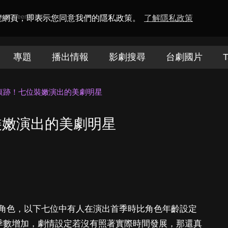
amaQueen電視迷
瀏覽網頁，即表示您同意我們的隱私政策。
了解隱私政策
專題
播出情報
影劇搜尋
台劇國片
T
痕跡！七位裝嫩演出的美劇明星
裝嫩演出的美劇明星
角色，以下七位中有人在演出首季時比角色年齡設定
著季數增加，劇情設定若沒有照著實際時間發展，那還真