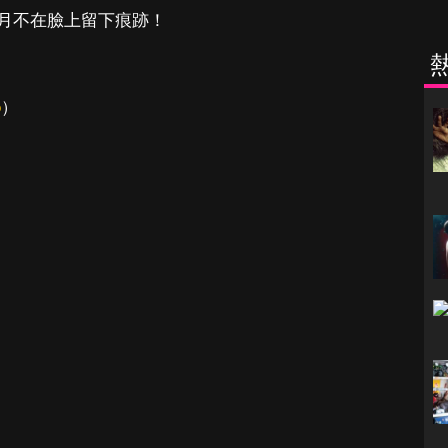
月不在臉上留下痕跡！
）
o
）