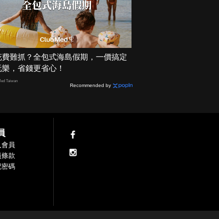
花費難抓？全包式海島假期，一價搞定
玩樂，省錢更省心！
ed Taiwan
Recommended by
員
入會員
員條款
記密碼