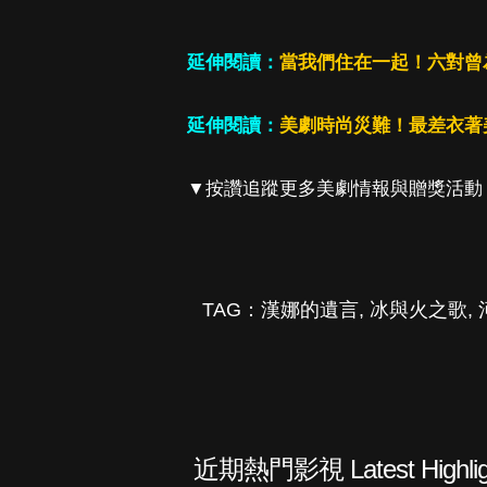
延伸閱讀：
當我們住在一起！六對曾
延伸閱讀：
美劇時尚災難！最差衣著
▼按讚追蹤更多美劇情報與贈獎活動
TAG：
漢娜的遺言
,
冰與火之歌
,
近期熱門影視 Latest Highlig