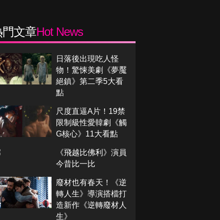
熱門文章
Hot News
日落後出現吃人怪
物！驚悚美劇《夢魘
絕鎮》第二季5大看
點
尺度直逼A片！19禁
限制級性愛韓劇《觸
G核心》11大看點
《飛越比佛利》演員
今昔比一比
廢材也有春天！《逆
轉人生》導演搭檔打
造新作《逆轉廢材人
生》