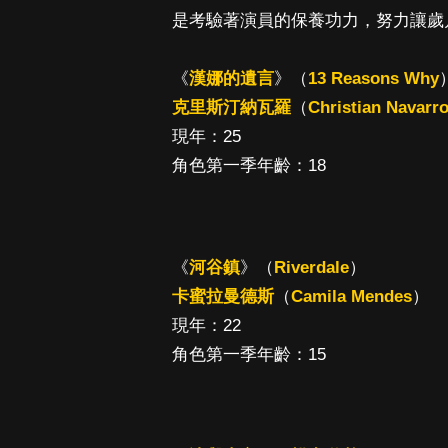
是考驗著演員的保養功力，努力讓歲
《
漢娜的遺言
》（
13 Reasons Why
克里斯汀納瓦羅
（
Christian Navarr
現年：25
角色第一季年齡：18
《
河谷鎮
》（
Riverdale
）
卡蜜拉曼德斯
（
Camila Mendes
）
現年：22
角色第一季年齡：15