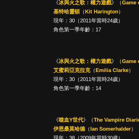
《
冰與火之歌：權力遊戲
》（
Game o
基特哈靈頓
（
Kit Harington
）
現年：30（2011年當時24歲）
角色第一季年齡：17
《
冰與火之歌：權力遊戲
》（
Game o
艾蜜莉亞克拉克
（
Emilia Clarke
）
現年：30（2011年當時24歲）
角色第一季年齡：14
《
噬血Y世代
》（
The Vampire Diari
伊恩桑莫哈德
（
Ian Somerhalder
）
現年：38（2009年當時30歲）