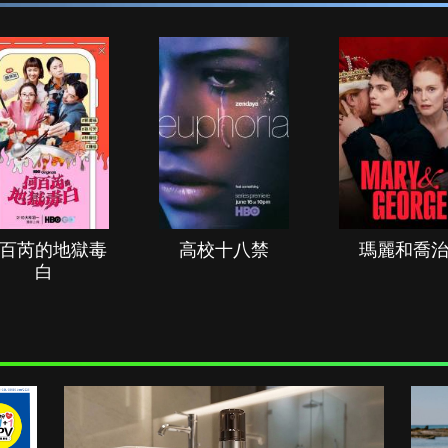
百芮的地獄毒
高校十八禁
瑪麗和喬
白