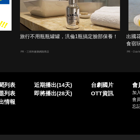
旅行不用瓶瓶罐罐，汎倫1瓶搞定臉部保養！
出國
食宿
PR・三得利健康網路商店
PR・Club M
聞列表
近期播出(14天)
台劇國片
會
加
題列表
即將播出(28天)
OTT資訊
會
出情報
忘