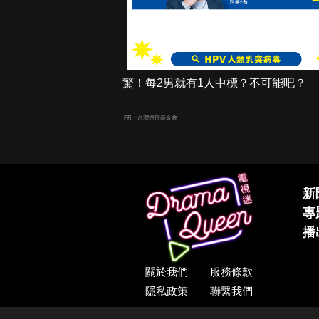
驚！每2男就有1人中標？不可能吧？
PR・台灣癌症基金會
新
專
播
關於我們
服務條款
隱私政策
聯繫我們