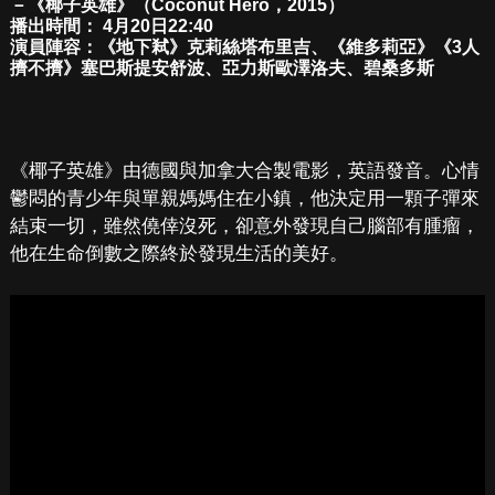
－《椰子英雄》（Coconut Hero，2015）
播出時間： 4月20日22:40
演員陣容：《地下弒》克莉絲塔布里吉、《維多莉亞》《3人
擠不擠》塞巴斯提安舒波、亞力斯歐澤洛夫、碧桑多斯
《椰子英雄》由德國與加拿大合製電影，英語發音。心情
鬱悶的青少年與單親媽媽住在小鎮，他決定用一顆子彈來
結束一切，雖然僥倖沒死，卻意外發現自己腦部有腫瘤，
他在生命倒數之際終於發現生活的美好。