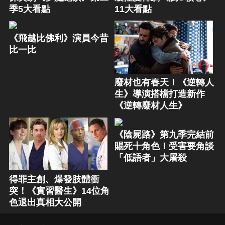
季5大看點
11大看點
《飛越比佛利》演員今昔
比一比
廢材也有春天！《逆轉人
生》導演搭檔打造新作
《逆轉廢材人生》
《陰屍路》第九季完結前
賜死十角色！受害要角談
「低語者」大屠殺
得罪主創、爆發肢體衝
突！《實習醫生》14位角
色退出真相大公開