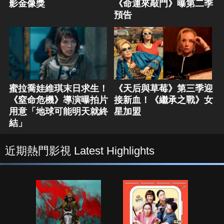
影金像獎
《命運來敲門》曝第二季
預告
蜜拉喬娃維琪末日求生！
《天后與草莓》第三季迎
《窒命危機》導演曝拍片
接新血！《繼承之戰》女
用意「地球可能明天就終
星加盟
結」
近期熱門影視 Latest Highlights