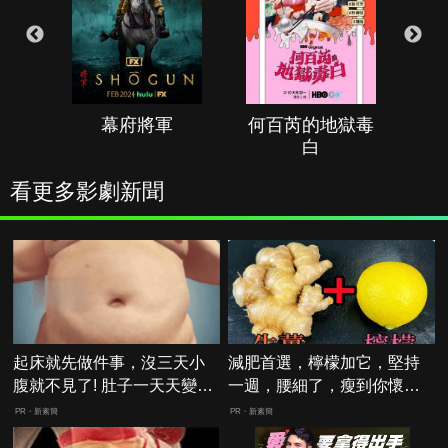
幕府將軍
何百芮的地獄毒
白
看更多影劇新聞
起床就先做件事，沒三天小
減肥首選，檸檬加它，堅持
腹就不見了! 肚子一天天變
一週，腰細了，瘦到你懷疑
小！
人生
PR・新素簡
PR・新素簡