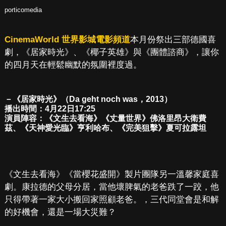
porticomedia
CinemaWorld 世界影城電影頻道
本月份祭出三部德國喜
劇，《居家時光》、《椰子英雄》與《團體諮商》，讓你
的四月天在輕鬆幽默的氛圍裡度過。
－《居家時光》（Da geht noch was，2013）
播出時間：4月22日17:25
演員陣容：《文生去看海》《丈量世界》佛洛里昂大衛費
茲、《天神愛光臨》亨利哈布、《完美狙擊》夏可拉露坦
《文生去看海》《當櫻花盛開》製片團隊另一溫馨家庭喜
劇。康拉德的父母分居，當他壞脾氣的老爸跌了一跤，他
只得帶著一家大小搬回家照顧老爸。，三代同堂會是和解
的好機會，還是一場大災難？