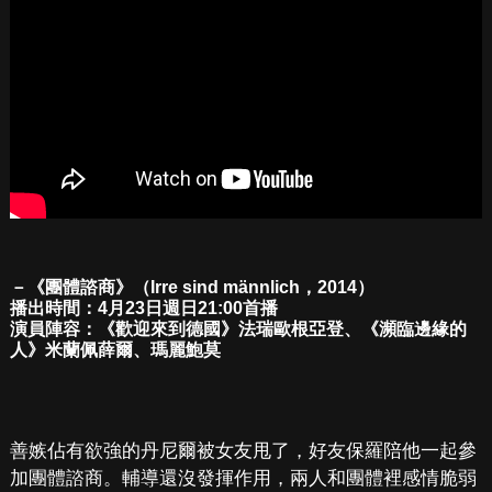
－《團體諮商》（Irre sind männlich，2014）
播出時間：4月23日週日21:00首播
演員陣容：《歡迎來到德國》法瑞歐根亞登、《瀕臨邊緣的
人》米蘭佩薛爾、瑪麗鮑莫
善嫉佔有欲強的丹尼爾被女友甩了，好友保羅陪他一起參
加團體諮商。輔導還沒發揮作用，兩人和團體裡感情脆弱