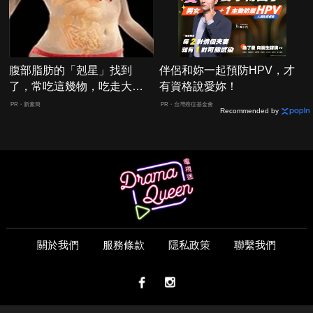
腹部脂肪的「剋星」找到
伴侶和妳一起預防HPV，才
了，常吃這幾物，吃走大肚
有資格說愛妳！
囊，瘦出小蠻腰
PR・新素簡
PR・台灣癌症基金會
Recommended by
關於我們
服務條款
隱私政策
聯繫我們