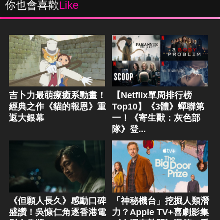
你也會喜歡
Like
吉卜力最萌療癒系動畫！
【Netflix單周排行榜
經典之作《貓的報恩》重
Top10】《3體》蟬聯第
返大銀幕
一！《寄生獸：灰色部
隊》登...
《但願人長久》感動口碑
「神秘機台」挖掘人類潛
盛讚！吳慷仁角逐香港電
力？Apple TV+喜劇影集