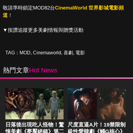
敬請準時鎖定MOD82台
CinemaWorld 世界影城電影頻
道
！
▼按讚追蹤更多美劇情報與贈獎活動
TAG：
MOD
,
Cinemaworld
,
喜劇
,
電影
熱門文章
Hot News
日落後出現吃人怪物！驚
尺度直逼A片！19禁限制
悚美劇《夢魘絕鎮》第二
級性愛韓劇《觸G核心》