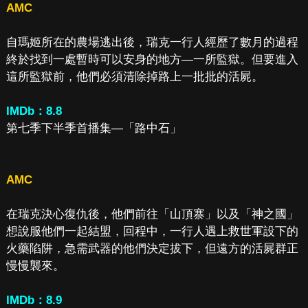
AMC
自瑪姬所在的農場逃出後，瑞克一行人經歷了數月的過程
終於找到一處暫時可以安身的地方—一所監獄。但要進入
這所監獄前，他們必須清除掉路上一批批的活屍。
IMDb：8.8
第七季下半季首播集—「路中石」
AMC
在瑞克決心復仇後，他們前往「山頂寨」以及「神之國」
想說服他們一起結盟，回程中，一行人遇上救世軍設下的
火藥陷阱，急需武器的他們決定拔下，但遠方的活屍群正
慢慢襲來。
IMDb：8.9