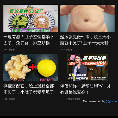
一週有感！肚子整個都消下
起床就先做件事，沒三天小
去了！免節食，排空順暢就
腹就不見了! 肚子一天天變
夠
小！
PR・新素簡
PR・新素簡
檸檬搭配它，臉上斑點全部
伴侶和妳一起預防HPV，才
消失了，小肚子都變平坦了
有資格說愛妳！
PR・新素簡
PR・台灣癌症基金會
Recommended by