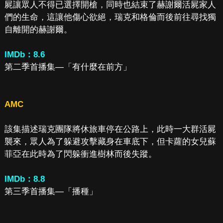
屍讓眾人不得已選擇開槍，同時也結束了赫謝爾活屍家人
們的生命，這讓他傷心欲絕，瑞克和格倫而後前往尋找獨
自離開的赫謝爾。
IMDb：8.6
第二季首播集—「有什麼在前方」
AMC
該集描述瑞克團隊將休旅車停在公路上，此時一大群活屍
襲來，眾人為了躲避攻擊藏身在車底下，但卡蘿的女兒蘇
菲亞在此時為了閃躲衝進樹林而後失蹤。
IMDb：8.8
第三季首播集—「播種」