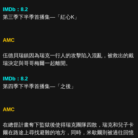
IMDb：8.2
第三季下半季首播集—「紅心K」
AMC
伍德貝瑞鎮因為瑞克一行人的攻擊陷入混亂，被救出的戴
瑞決定與哥哥梅爾一起離開。
IMDb：8.2
第四季下半季首播集—「之後」
AMC
在總督計畫奪下監獄後使得瑞克團隊四散，瑞克和兒子卡
爾在路途上尋找避難的地方，同時，米歇爾則被過往回憶