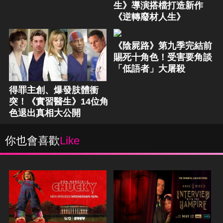
生》導演搭檔打造新作
《逆轉廢材人生》
《陰屍路》第九季完結前
賜死十角色！受害要角談
「低語者」大屠殺
得罪主創、爆發肢體衝
突！《實習醫生》14位角
色退出真相大公開
你也會喜歡
Like