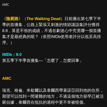
AMC
《
陰屍路
》（
The Walking Dead
）日前播出第七季下半
季的首播集，公路上緊張又刺激的情節讓該集評分獲得
8.8，算是不俗的成績，不過在劇迷心中究竟哪一個首播
集才是最經典的呢？（依照IMDb使用者評分以低至高排
序。）
IMDb：8.0
第五季下半季首播集—「怎麼了，怎麼回事」
AMC
瑞克、格倫、米歇爾以及泰爾西帶著諾亞回到他的住所，
期望可以找到一間避難的地方，不過這個地方卻早已被活
屍佔據，泰爾西在抵抗的過程中更不幸被咬傷。