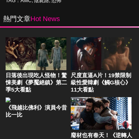
TAG：
AMC
,
陰屍路
,
恐怖
熱門文章
Hot News
日落後出現吃人怪物！驚
尺度直逼A片！19禁限制
悚美劇《夢魘絕鎮》第二
級性愛韓劇《觸G核心》
季5大看點
11大看點
《飛越比佛利》演員今昔
比一比
廢材也有春天！《逆轉人