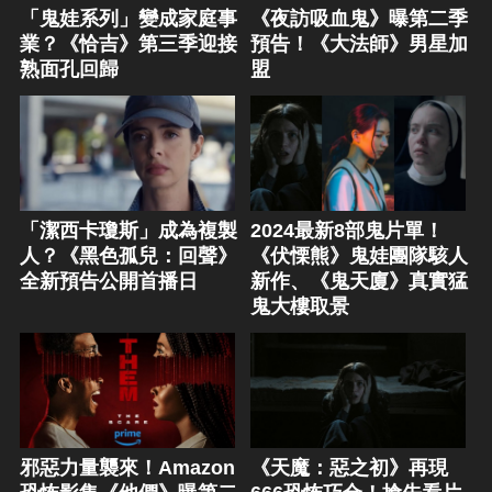
「鬼娃系列」變成家庭事
《夜訪吸血鬼》曝第二季
業？《恰吉》第三季迎接
預告！《大法師》男星加
熟面孔回歸
盟
「潔西卡瓊斯」成為複製
2024最新8部鬼片單！
人？《黑色孤兒：回聲》
《伏慄熊》鬼娃團隊駭人
全新預告公開首播日
新作、《鬼天廈》真實猛
鬼大樓取景
邪惡力量襲來！Amazon
《天魔：惡之初》再現