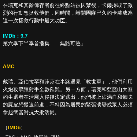
在瑞克和其餘倖存者前往終點站被囚禁後，卡爾採取了激
烈的行動想拯救他們，同時間，離開團隊已久的卡蘿成為
這一次拯救行動中最大功臣。
IMDb：9.7
第六季下半季首播集—「無路可逃」
AMC
戴瑞、亞伯拉罕和莎莎在半路遇見「救世軍」，他們利用
火炮攻擊讓對手全數罹難。另一方面，瑞克和亞歷山大區
的生還者在活屍入侵後決定逃出，他們披上沾滿血和氣味
的屍皮想慢速前進，不料因為居民的緊張演變成眾人必須
拿起武器對抗大批活屍。
（
IMDb
）