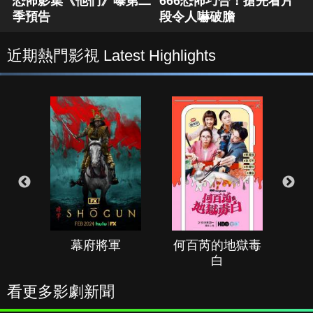
恐怖影集《他們》曝第二
666恐怖巧合！搶先看片
季預告
段令人嚇破膽
近期熱門影視 Latest Highlights
幕府將軍
何百芮的地獄毒
白
看更多影劇新聞