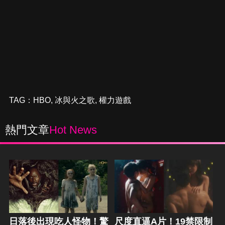
TAG：
HBO
,
冰與火之歌
,
權力遊戲
熱門文章
Hot News
日落後出現吃人怪物！驚
尺度直逼A片！19禁限制