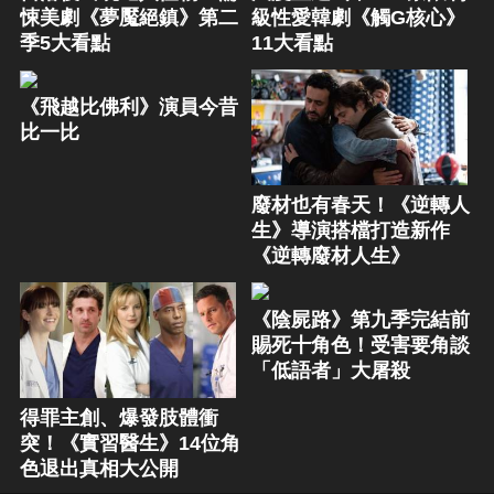
悚美劇《夢魘絕鎮》第二
級性愛韓劇《觸G核心》
季5大看點
11大看點
《飛越比佛利》演員今昔
比一比
廢材也有春天！《逆轉人
生》導演搭檔打造新作
《逆轉廢材人生》
《陰屍路》第九季完結前
賜死十角色！受害要角談
「低語者」大屠殺
得罪主創、爆發肢體衝
突！《實習醫生》14位角
色退出真相大公開