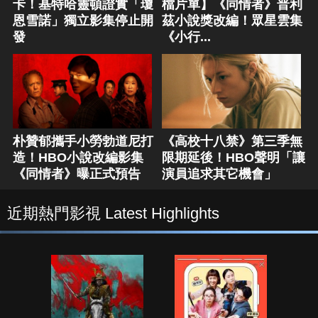
卡！基特哈靈頓證實「瓊
檔片單】《同情者》普利
恩雪諾」獨立影集停止開
茲小說獎改編！眾星雲集
發
《小行...
朴贊郁攜手小勞勃道尼打
《高校十八禁》第三季無
造！HBO小說改編影集
限期延後！HBO聲明「讓
《同情者》曝正式預告
演員追求其它機會」
近期熱門影視 Latest Highlights