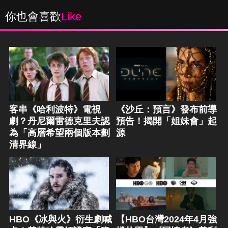
你也會喜歡
Like
客串《哈利波特》電視
《沙丘：預言》發布前導
劇？丹尼爾雷德克里夫認
預告！揭開「姐妹會」起
為「高層希望兩個版本劃
源
清界線」
HBO《冰與火》衍生劇喊
【HBO台灣2024年4月強