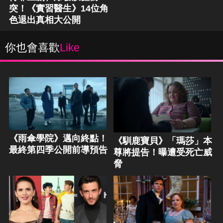
突！《實習醫生》14位角
色退出真相大公開
你也會喜歡
Like
《雨傘學院》邁向終點！
《馴鹿寶貝》「瑪莎」本
最終第四季公開前導預告
尊將提告！曝遭受死亡威
脅