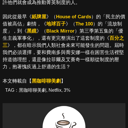
許他們就會成為推動菁英制度的人。
因此從最早《
紙牌屋
》（
House of Cards
）的「民主的價
值被高估」劇情，《
地球百子
》（
The 100
）的「流放制
度」，到《
黑鏡
》（
Black Mirror
）第三季第五集的「優
生主義軍事化」，還有更完整演出了這套制度的《
百分之
三
》，都在暗示我們人類社會未來可能發生的問題。屆時
我們必須選擇，要和費南多與喬安娜一樣在困苦生活裡堅
持道德理想，還是像拉菲爾及艾賽奇一樣順從制度的壓
力，抱著愧疚過上舒適的生活？
本文轉載自【
黑咖啡聊美劇
】
TAG：
黑咖啡聊美劇
,
Netflix
,
3%