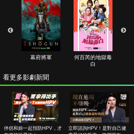
幕府將軍
何百芮的地獄毒
白
看更多影劇新聞
伴侶和妳一起預防HPV，才
立即諮詢HPV！是對自己健