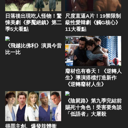
日落後出現吃人怪物！驚
尺度直逼A片！19禁限制
悚美劇《夢魘絕鎮》第二
級性愛韓劇《觸G核心》
季5大看點
11大看點
《飛越比佛利》演員今昔
比一比
廢材也有春天！《逆轉人
生》導演搭檔打造新作
《逆轉廢材人生》
《陰屍路》第九季完結前
賜死十角色！受害要角談
「低語者」大屠殺
得罪主創、爆發肢體衝