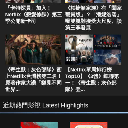
「卡特探員」加入！
《柏捷頓家族》有「闔家
Netflix《戀愛修課》第三
觀賞版」？「潘妮洛碧」
季公開新卡司
曝雙親難接受大尺度、談
第三季發展
《寄生獸：灰色部隊》衝
【Netflix單周排行榜
上Netflix台灣榜第二名！
Top10】《3體》蟬聯第
原著作家大讚「樂見不同
一！《寄生獸：灰色部
世界...
隊》登...
近期熱門影視 Latest Highlights