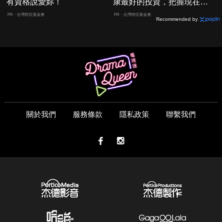
有資格說愛妳！
康最好的投資，把握現在不
嫌晚！
PR・台灣癌症基金會
PR・台灣癌症基金會
Recommended by
關於我們
服務條款
隱私政策
聯繫我們