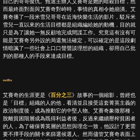
自己的哥哥復仇。甄選主辦人艾賽奇是她的暗殺目標，然
而最終面對面與艾賽奇對峙時，事情的真相令她崩潰。艾
賽奇播了一段米雪兒哥哥在近海快樂生活的影片，駁斥米
雪兒一直以來的生活目標都是組織編給她的動機，目的就
只是為了讓她一無反顧地完成間諜工作。究竟這有沒有可
能是艾賽奇另外設的局還無法確定，可以確定的是這段劇
情暗諷了一些社會上口口聲聲談理想的組織，卻用自己批
判的那種人的手段來達成目標。
netflix
艾賽奇的生涯更是《
百分之三
》故事的一個縮影，曾經也
是「目標」組織的人的他，看清並且接受這套菁英主義的
政治制度後，成為推動它的中堅人物。艾賽奇象徵那種，
脫離貧困階層成為既得利益者後，反過來繼續壓榨貧困者
的人，為了確保菁英層的思想與理念一致，他設計了更需
要不擇手段的關卡來篩選候選人。然而儘管艾賽奇表面上