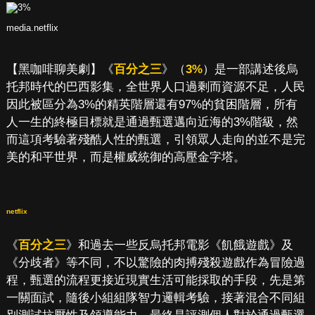
media.netflix
【黑咖啡聊美劇】《
百分之三
》（
3%
）是一部講述後烏
托邦時代的巴西影集，全世界人口過剩而資源不足，人民
因此被區分為3%的精英階層還有97%的貧困階層，所有
人一生的終極目標就是通過甄選邁向近海的3%階級，然
而這項考驗著殘酷人性的甄選，引領眾人走向的並不是完
美的和平世界，而是權威統御的高壓金字塔。
netflix
《
百分之三
》和過去一些反烏托邦電影《飢餓遊戲》及
《分歧者》等不同，不以驚險的肉搏殘殺遊戲作為冒險過
程，甄選的流程更接近現實生活可能採取的手段，先是第
一關面試，隨後小組組隊智力邏輯考驗，接著混合不同組