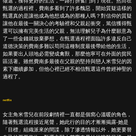
徵選，獲得更好的生活，一路打拼奮鬥到了現在。然而在
甄選的過程裡，費南多看到了許多醜惡，開始質疑這樣的
甄選真的是讓他成為他想成為的那種人嗎？對信仰的質疑
讓他在最後一關決心的考驗裡和父親起衝突，篤信獲得甄
選可以擁有完美生活的父親，無法理解兒子為什麼願意為
了一些金錢就放棄夢想，在甄選過程裡面臨許多違反自己
道德決策的費南多難以苟同這種制度最後帶給他的生活，
如果要出人頭地必需變成禽獸，那麼他寧可在外面的貧民
區活著。雖然費南多最後在父親的堅持與戀人米雪兒的因
素下繼續參加，但他心裡已經不相信甄選這件曾經神聖的
過程了。
netflix
女主角米雪兒在前段劇情裡一直都是個窩心溫暖的角色，
隨著甄選流程接近尾聲，她此行的目的才漸漸揭露-她是
「目標」組織派來的間諜，除了滲透情報以外，她更要替