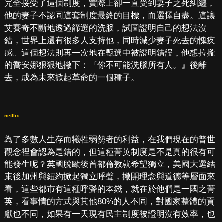
完全接受了這個制度，實際上卻一直受到妻子之死糾纏，
他的妻子不認同這套制度最終的目標，而選擇自盡。這讓
艾賽奇不斷地透過篩選的洗腦，試圖證明自己的想法沒
錯，世界上還有很多人支持他，同時減少妻子死去的愧疚
感。這個想法則再一次地在甄選中被證明錯誤，他想拉攏
的喬安娜狠狠地撇下：『你不可能洗腦所有人。』後離
去，成為未來掀起革命的一個種子。
netflix
為了多數人生存而犧牲弱勢者的利益，在我們現在的普世
觀念裡會認為是錯的，但這種菁英制度是不是真的很有可
能發生呢？英國脫歐後首都倫敦就希望獨立，美國大選結
束後加州與紐約掀起獨立呼聲，撇開理念與道德等層面來
看，這些都市有這種呼聲的本錢，就在於他們是一國之菁
英，看事情的方式與其他80%的人不同，對國家整體的貢
獻也不同，如果有一天現有民主制度被證明沒有效率，也