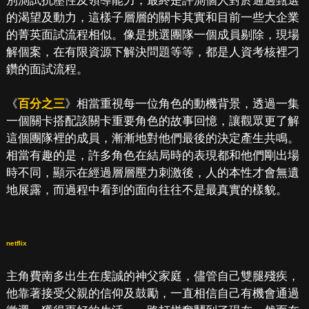
別測試抗壓性及領導能力，最終是評測個人對於通過甄選
的渴望及動力，這樣子層層的關卡其實和目前一些大企業
的菁英面試流程相似。像是挑選團隊一個成員剔除，現場
解個案，在有限資源下解決問題等等，都是人資考核裡刁
鑽的面試流程。
《
百分之三
》相當重視每一位角色的動機背景，透過一集
一個關卡搭配該關卡重要角色的故事回憶，讓觀眾更了解
這個團隊裡的成員，漸漸地對他們最後的決定產生共鳴。
相當有趣的是，許多角色在結局時的表現都和他們剛出場
時不同，顯示在經過層層壓力刺激後，人的本性才會無遺
地展露，而過程中看到的面向往往不是最真實的樣貌。
netflix
主角費南多出生在虔誠的神父家庭，儘管自己雙腿殘疾，
他靠著接受父親的信仰及鼓勵，一直相信自己有機會通過