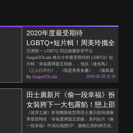
2020年度最受期待
LGBTQ+短片輯！周美玲攜全
亞洲第一 LGBTQ 同志娛樂影音平台
明星陣容打造「幸福選擇題五
GagaOOLala 推出今年最受期待的 LGBTQ+ 短
部曲」
片輯「幸福選擇題五部曲」，包括《迷你鳥》、
《三人行不行》、《我是香香多桑》、《孤鳥還
By
GagaOOLala
2020-02-28 11:15
鄉》以及《偷一段幸福》。
田士廣新片《偷一段幸福》扮
女裝胯下一大包露餡！戀上邵
《彼岸之嫁》影視圈新銳型男田士廣日前與偶像
翔激吻伸舌頭
男星邵翔在「幸福選擇題五部曲」系列短片《偷
一段幸福》中演出熱戀CP，激吻忘我到伸舌頭。