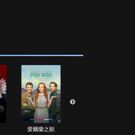
治
愛爾蘭之願
空戰群英