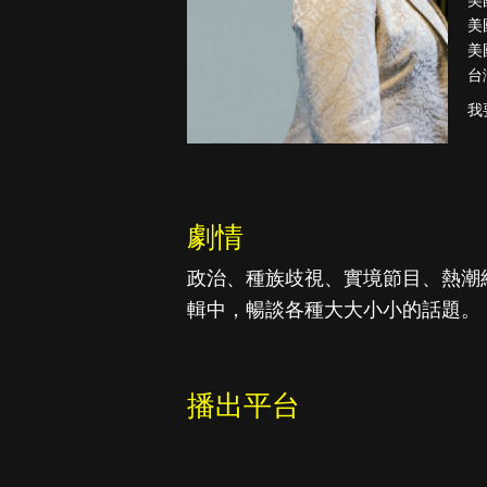
美
美
美
台
真愛挑日子
我
劇情
政治、種族歧視、實境節目、熱潮
輯中，暢談各種大大小小的話題。
播出平台