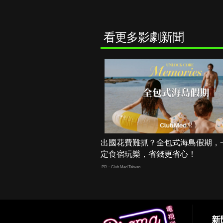
看更多影劇新聞
出國花費難抓？全包式海島假期，
定食宿玩樂，省錢更省心！
PR・Club Med Taiwan
新