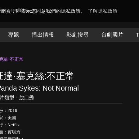
amaQueen電視迷
瀏覽網頁，即表示您同意我們的隱私政策。
了解隱私政策
專題
播出情報
影劇搜尋
台劇國片
T
克絲:不正常
旺達·塞克絲:不正常
anda Sykes: Not Normal
片類型：
脫口秀
份：2019
家：美國
：Netflix
類：實境秀