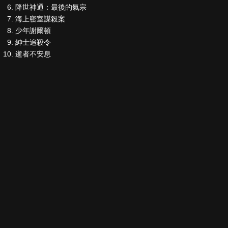
降世神通：最後的氣宗
海上密室謀殺案
少年謝爾頓
紳士追殺令
逝者不安息