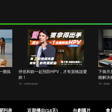
一價搞
伴侶和妳一起預防HPV，才有資格說愛
下個月
妳！
鐘解決
PR・台灣癌症基金會
PR・易借網
聞列表
近期播出(14天)
台劇國片
會