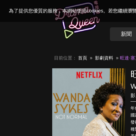
Welcome to
Dr
為了提供您優質的服務，本網站使用cookies。若您繼續
新聞
目前位置：
首頁
影劇資料
旺達·塞
W
影
年
國
發行
種