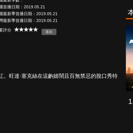
國最新季數：
國首播日期：2019.05.21
國最新季首播日期：2019.05.21
灣最新季首播日期：2019.05.21
古柯鹼教母葛
致命旅途
要評分
蕾斯達
紅。旺達·塞克絲在這齣嬉鬧且百無禁忌的脫口秀特