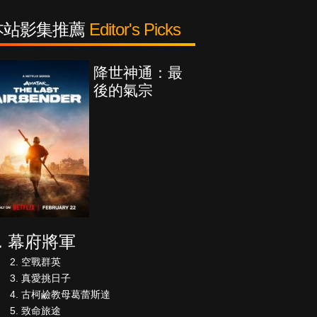
本站影集推薦
Editor's Picks
降世神通：最
後的氣宗
幕府將軍
空戰群英
真愛挑日子
古柯鹼教母葛蕾斯達
致命旅途