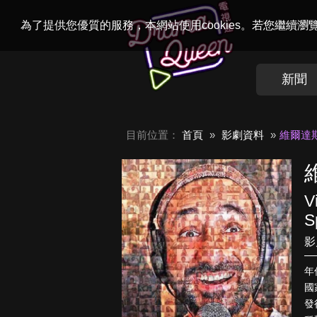
Welcome to
Dr
為了提供您優質的服務，本網站使用cookies。若您繼續
新聞
目前位置：
首頁
影劇資料
維爾達
V
S
影
年
國
發行