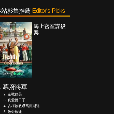
本站影集推薦
Editor's Picks
海上密室謀殺
案
幕府將軍
空戰群英
真愛挑日子
古柯鹼教母葛蕾斯達
致命旅途