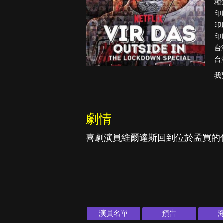
種
印
印
印
台
古柯鹼教母葛
台
蕾斯達
我
劇情
喜劇演員維爾達斯回到位於孟買的
演員名單
預告