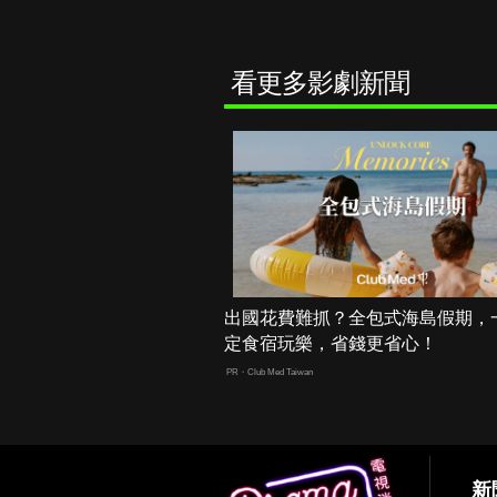
看更多影劇新聞
出國花費難抓？全包式海島假期，
定食宿玩樂，省錢更省心！
PR・Club Med Taiwan
新