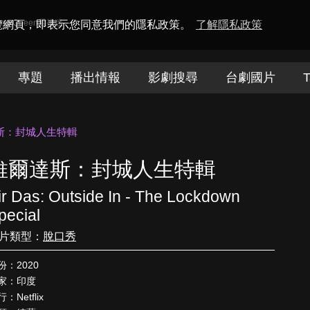
amaQueen電視迷
瀏覽網頁，即表示您同意我們的隱私政策。
了解隱私政策
專題
播出情報
影劇搜尋
台劇國片
T
斯：封城人生特輯
維爾達斯：封城人生特輯
ir Das: Outside In - The Lockdown
pecial
片類型：
脫口秀
份：2020
家：印度
：Netflix