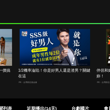
一價搞
1/2機率淪陷！你是好男人還是渣男？關鍵
伴侶和
在這
妳！
PR・台灣癌症基金會
PR・台灣癌症
聞列表
近期播出(14天)
台劇國片
會