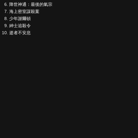
降世神通：最後的氣宗
海上密室謀殺案
少年謝爾頓
紳士追殺令
逝者不安息