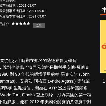
國最新季數：
國首播日期：2021.09.07
國最新季首播日期：2021.09.07
灣最新季首播日期：2021.09.07
空戰群英
真愛挑
要評分
，要從他少年時期在知名的薩德布魯克學院
) 受訓說起，說到他結識了情同兄弟的長期對手安迪·羅迪克
 1980 到 90 年代的網壇明星約翰·馬克安諾 (John
ampras)、安德烈·阿格西 (Andre Agassi) 等前輩一
態調整到生涯最佳，開始在 ATP 巡迴賽嶄露頭角，
orld Tour Finals) 登上巔峰，成為美國的第一種
斷膨脹，他在 2012 年美國公開賽的八強賽中對