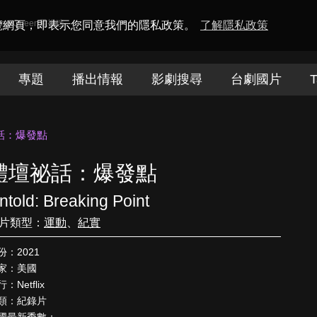
amaQueen電視迷
瀏覽網頁，即表示您同意我們的隱私政策。
了解隱私政策
專題
播出情報
影劇搜尋
台劇國片
T
話：爆發點
體壇祕話：爆發點
ntold: Breaking Point
片類型：
運動
、
紀實
份：2021
家：美國
：Netflix
類：紀錄片