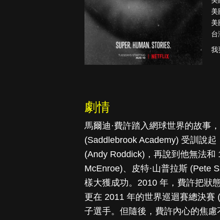
美
美
美
台
安息
幕府將軍
我
劇情
馬爾迪·費許踏入網球世界的故事
(Saddlebrook Academy
(Andy Roddick)，再說到他無法和
McEnroe)、皮特·山普拉斯 (Pete S
樣大獲成功。2010 年，費許把狀
更在 2011 年的世界巡迴賽總決賽 (W
子選手。但隨後，費許內心的焦慮不