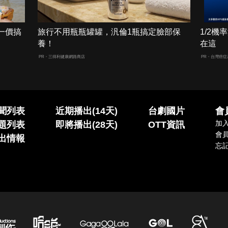
一價搞
旅行不用瓶瓶罐罐，汎倫1瓶搞定臉部保
1/2
養！
在這
PR・三得利健康網路商店
PR・台灣癌症
聞列表
近期播出(14天)
台劇國片
會
加
題列表
即將播出(28天)
OTT資訊
會
出情報
忘