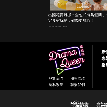
出國花費難抓？全包式海島假期，
定食宿玩樂，省錢更省心！
PR・Club Med Taiwan
新
專
播
關於我們
服務條款
隱私政策
聯繫我們