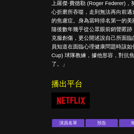
上羅傑·費德勒 (Roger Fede
心折磨所吞噬，走到無法再向前邁
的焦慮症。身為當時排名第一的美
隨後數年幾乎從公眾眼前銷聲匿跡
克服創傷，更公開述說自己所面臨
員知道在面臨心理健康問題時該如何
Cup) 球隊教練，據他形容，對
了。」
播出平台
演員名單
預告