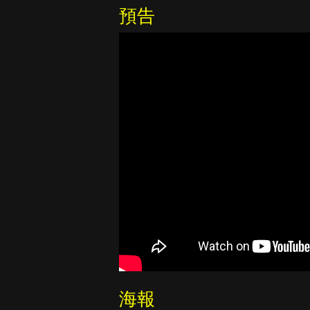
預告
海報