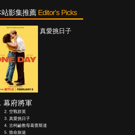
本站影集推薦
Editor's Picks
日子
古柯鹼教母葛
蕾斯達
幕府將軍
空戰群英
真愛挑日子
古柯鹼教母葛蕾斯達
致命旅途