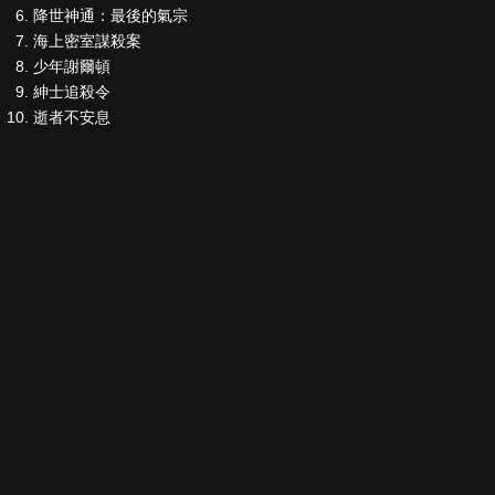
降世神通：最後的氣宗
海上密室謀殺案
少年謝爾頓
紳士追殺令
逝者不安息