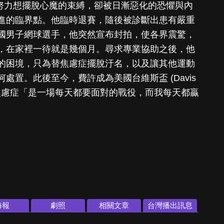
rer)，努力想擺脫心魔的束縛，卻被日漸惡化的恐懼與內
進的臨界點。他臨時退賽，隨後被診斷出患有嚴重
國男子網球選手，他突然宣布封拍，使各界震驚，
，在家裡一待就是幾個月。尋求專業協助之後，他
的困境，只為替焦慮症擺脫汙名，以及讓其他運動
處置。此後至今，費許成為美國台維斯盃 (Davis
抗焦慮症「是一場每天都要面對的戰役，而我每天都贏
海報
劇照
相關文章
台灣播出訊息