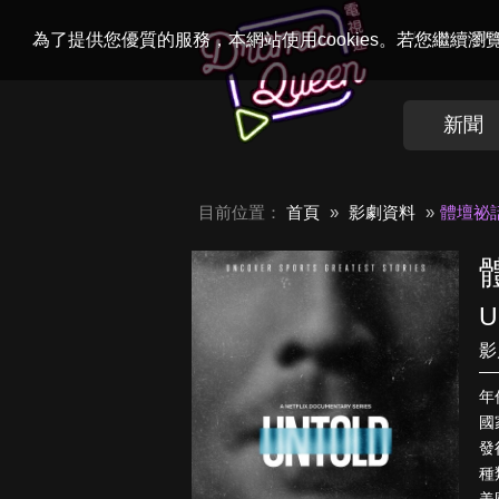
Welcome to
Dr
為了提供您優質的服務，本網站使用cookies。若您繼續
新聞
目前位置：
首頁
影劇資料
體壇祕
U
影
年
國
發行
種