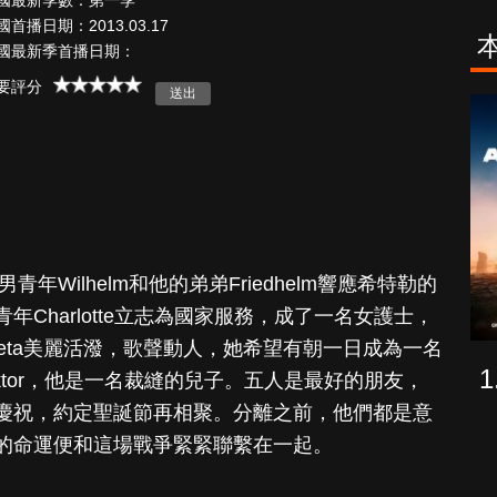
國最新季數：第一季
國首播日期：2013.03.17
國最新季首播日期：
要評分
古柯鹼教母葛
致命旅途
蕾斯達
年Wilhelm和他的弟弟Friedhelm響應希特勒的
Charlotte立志為國家服務，成了一名女護士，
eta美麗活潑，歌聲動人，她希望有朝一日成為一名
ktor，他是一名裁縫的兒子。五人是最好的朋友，
慶祝，約定聖誕節再相聚。分離之前，他們都是意
的命運便和這場戰爭緊緊聯繫在一起。