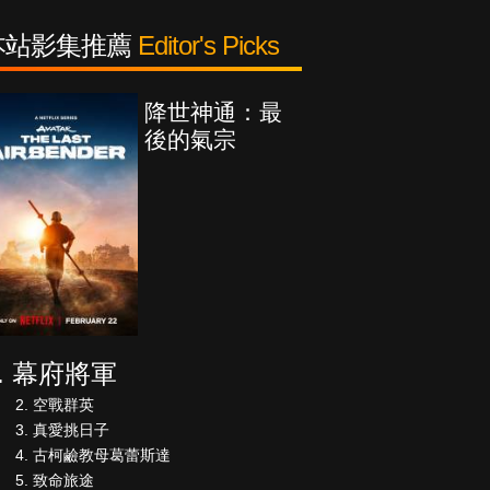
本站影集推薦
Editor's Picks
降世神通：最
後的氣宗
幕府將軍
空戰群英
真愛挑日子
古柯鹼教母葛蕾斯達
致命旅途