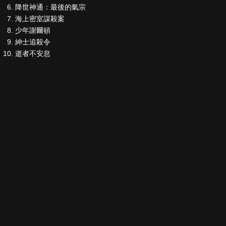
降世神通：最後的氣宗
海上密室謀殺案
少年謝爾頓
紳士追殺令
逝者不安息