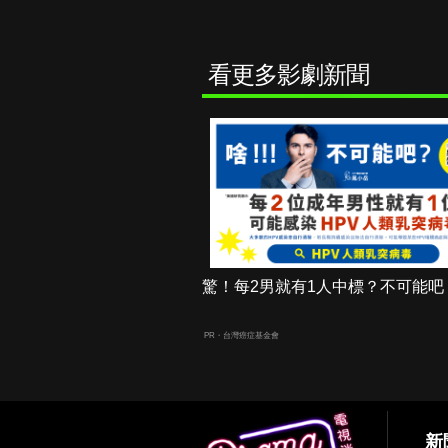
看更多影劇新聞
驚！每2男就有1人中標？不可能吧
PR・台灣癌症基金會
新