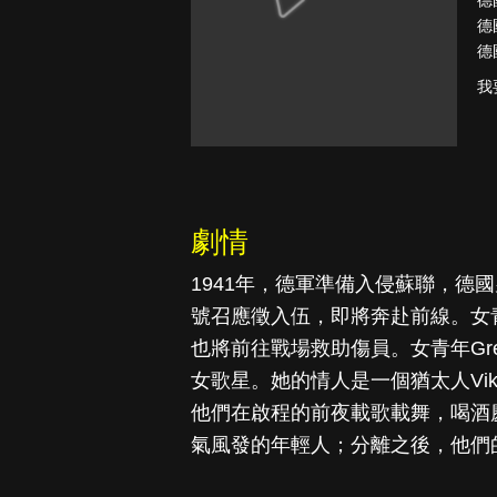
德
德
德
我
真愛挑日子
劇情
1941年，德軍準備入侵蘇聯，德國男青
號召應徵入伍，即將奔赴前線。女青年
也將前往戰場救助傷員。女青年Gr
女歌星。她的情人是一個猶太人Vi
他們在啟程的前夜載歌載舞，喝酒
氣風發的年輕人；分離之後，他們