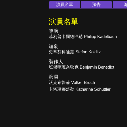
演員名單
預告
演員名單
導演
菲利普卡爾德巴赫 Philipp Kadelbach
編劇
史蒂芬科迪茲 Stefan Kolditz
製作人
班傑明班奈狄克 Benjamin Benedict
演員
沃克布魯赫 Volker Bruch
卡塔琳娜舒勒 Katharina Schüttler