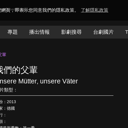
amaQueen電視迷
瀏覽網頁，即表示您同意我們的隱私政策。
了解隱私政策
專題
播出情報
影劇搜尋
台劇國片
T
父輩
我們的父輩
nsere Mütter, unsere Väter
片類型：
份：2013
家：德國
行：
類：