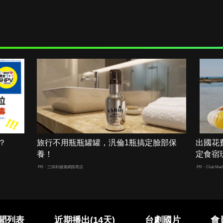
？
旅行不用瓶瓶罐罐，汎倫1瓶搞定臉部保
出國花
養！
定食宿
PR・三得利健康網路商店
PR・Club Med 
聞列表
近期播出(14天)
台劇國片
會