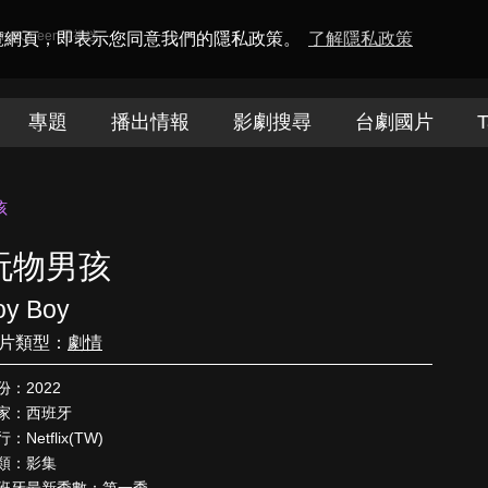
amaQueen電視迷
瀏覽網頁，即表示您同意我們的隱私政策。
了解隱私政策
專題
播出情報
影劇搜尋
台劇國片
T
孩
玩物男孩
oy Boy
片類型：
劇情
份：2022
家：西班牙
：Netflix(TW)
類：影集