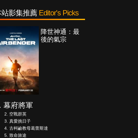
本站影集推薦
Editor's Picks
降世神通：最
後的氣宗
幕府將軍
空戰群英
真愛挑日子
古柯鹼教母葛蕾斯達
致命旅途