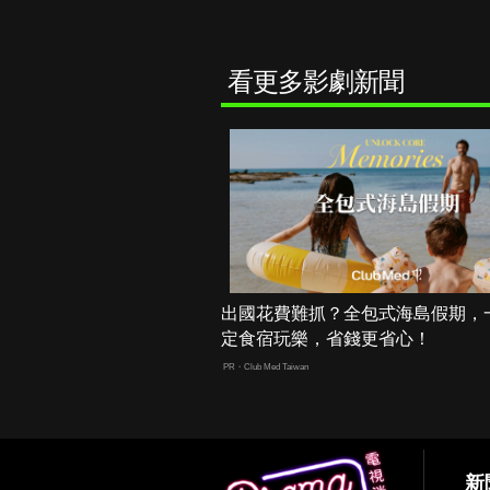
看更多影劇新聞
出國花費難抓？全包式海島假期，
定食宿玩樂，省錢更省心！
PR・Club Med Taiwan
新