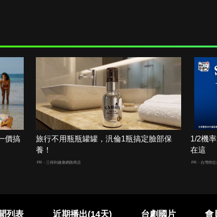
一價搞
旅行不用瓶瓶罐罐，汎倫1瓶搞定臉部保
1/2
養！
在這
PR・三得利健康網路商店
PR・台灣癌症
聞列表
近期播出(14天)
台劇國片
會