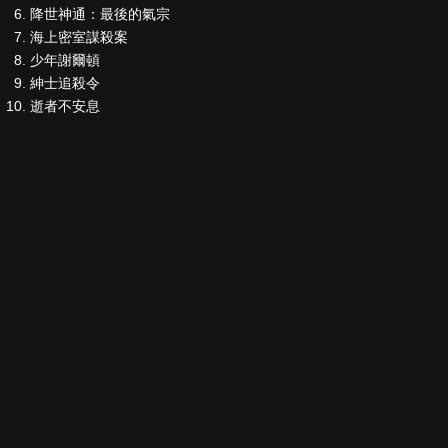
降世神通：最後的氣宗
海上密室謀殺案
少年謝爾頓
紳士追殺令
逝者不安息