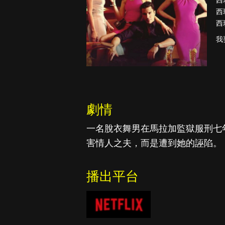
西
西
西
我
真愛挑日子
劇情
一名脫衣舞男在馬拉加監獄服刑七
害情人之夫，而是遭到她的誣陷。
播出平台