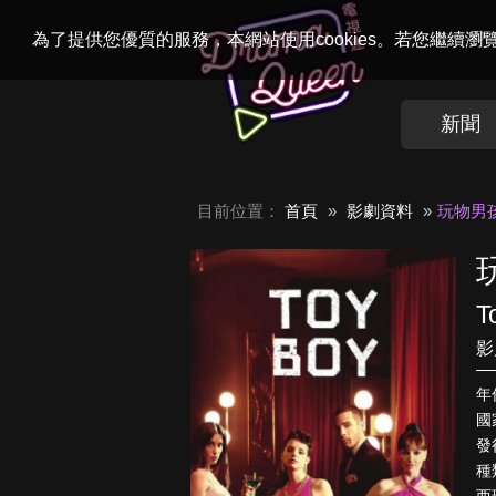
Welcome to
Dr
為了提供您優質的服務，本網站使用cookies。若您繼續
新聞
目前位置：
首頁
影劇資料
玩物男
T
影
年
國
發行
種