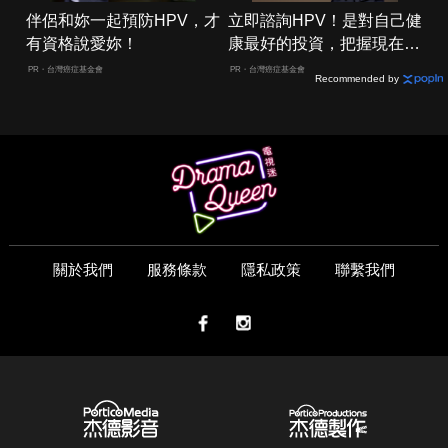
伴侶和妳一起預防HPV，才
立即諮詢HPV！是對自己健
有資格說愛妳！
康最好的投資，把握現在不
嫌晚！
PR・台灣癌症基金會
PR・台灣癌症基金會
Recommended by
關於我們
服務條款
隱私政策
聯繫我們