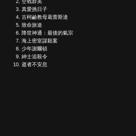
空戰群英
真愛挑日子
古柯鹼教母葛蕾斯達
致命旅途
降世神通：最後的氣宗
海上密室謀殺案
少年謝爾頓
紳士追殺令
逝者不安息