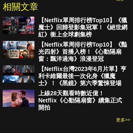
相關文章
【Netflix單周排行榜Top10】《獵
魔士》回歸登影集冠軍！《絕世網
紅》衝上全球劇集榜
【Netflix單周排行榜Top10】《豔
光四射》首播入榜！《心動隔扇
窗：飄洋過海》浪漫登冠
【Netflix台灣2023年6月片單】亨
利卡維爾最後一次化身《獵魔
士》！《黑鏡》第六季驚悚登場
上線28天觀看時數近億！
Netflix《心動隔扇窗》續集正式
開拍
更多>>