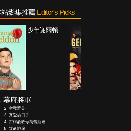
本站影集推薦
Editor's Picks
紳士追殺令
幕府將軍
空戰群英
真愛挑日子
古柯鹼教母葛蕾斯達
致命旅途