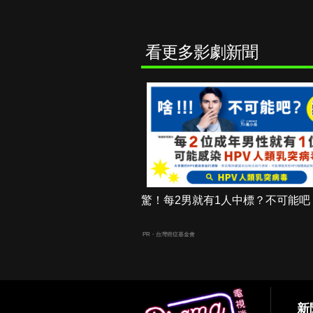
看更多影劇新聞
驚！每2男就有1人中標？不可能吧
PR・台灣癌症基金會
新