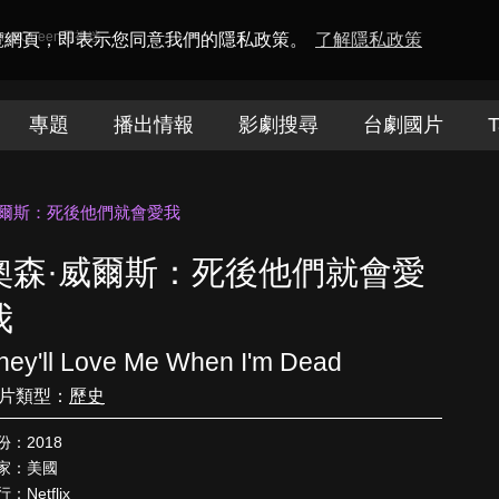
amaQueen電視迷
瀏覽網頁，即表示您同意我們的隱私政策。
了解隱私政策
專題
播出情報
影劇搜尋
台劇國片
T
威爾斯：死後他們就會愛我
奧森·威爾斯：死後他們就會愛
我
hey'll Love Me When I'm Dead
片類型：
歷史
份：2018
家：美國
：Netflix