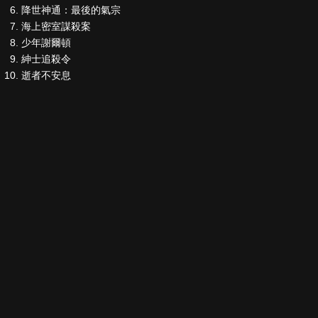
降世神通：最後的氣宗
海上密室謀殺案
少年謝爾頓
紳士追殺令
逝者不安息