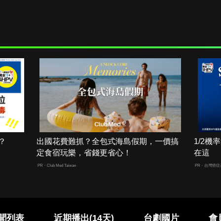
？
出國花費難抓？全包式海島假期，一價搞
1/2
定食宿玩樂，省錢更省心！
在這
PR・Club Med Taiwan
PR・台灣癌症
聞列表
近期播出(14天)
台劇國片
會