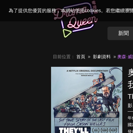
Welcome to
Dr
為了提供您優質的服務，本網站使用cookies。若您繼續
新聞
目前位置：
首頁
影劇資料
奧森·
T
影
年
國
發行