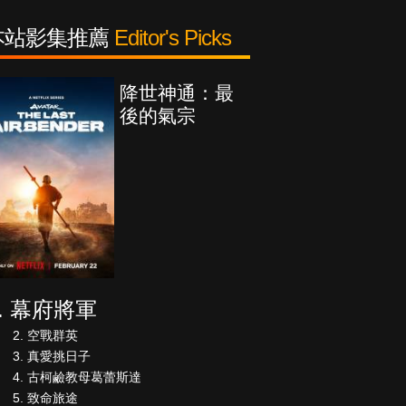
本站影集推薦
Editor's Picks
降世神通：最
後的氣宗
幕府將軍
空戰群英
真愛挑日子
古柯鹼教母葛蕾斯達
致命旅途