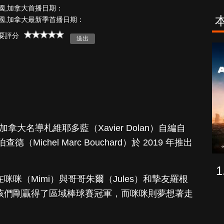
國,加拿大首播日期：
國,加拿大最新季首播日期：
要評分
古柯鹼教母葛
致命旅途
蕾斯達
Up》由加拿大名導札維耶多藍（Xavier Dolan）自編自
ichel Marc Bouchard）於 2019 年推出
在咪咪（Mimi）與哥哥朱爾（Jules）和摯友羅根
男孩們剛贏得了區域棒球賽冠軍，而咪咪則夢想著走