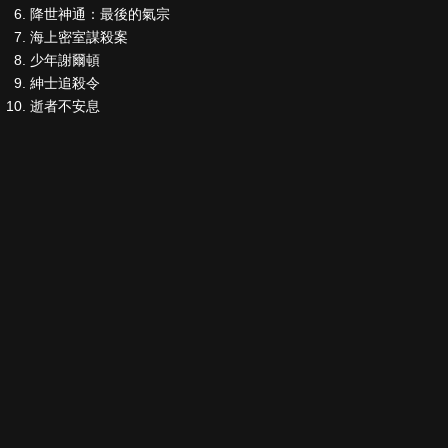
降世神通：最後的氣宗
海上密室謀殺案
少年謝爾頓
紳士追殺令
逝者不安息