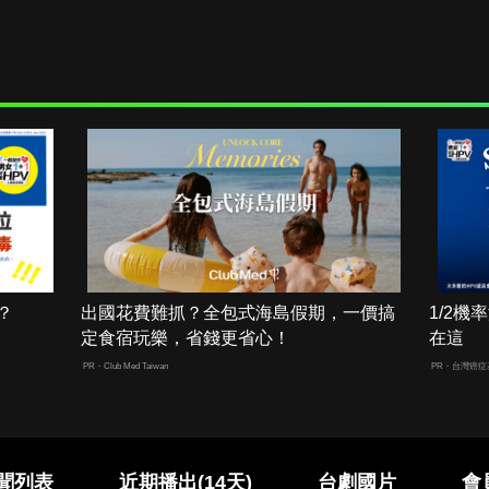
？
出國花費難抓？全包式海島假期，一價搞
1/2
定食宿玩樂，省錢更省心！
在這
PR・Club Med Taiwan
PR・台灣癌症
聞列表
近期播出(14天)
台劇國片
會