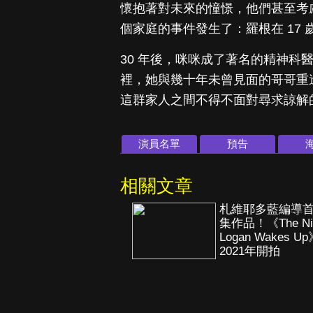
懷抱著對未來的憧憬，他們甚至考慮過
個家庭的事件發生了：羅根在 17 
30 年後，咪咪成了著名的精神科
裡，她與幾十年未曾見面的哥哥重
這群家人之間不得不面對尋求諒解
演員名單
預告
相關文章
札維耶多藍編導
集作品！《The Ni
Logan Wakes U
2021年開拍