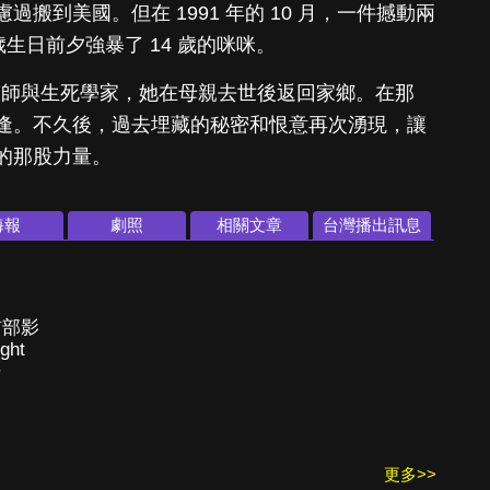
搬到美國。但在 1991 年的 10 月，一件撼動兩
歲生日前夕強暴了 14 歲的咪咪。
醫師與生死學家，她在母親去世後返回家鄉。在那
逢。不久後，過去埋藏的秘密和恨意再次湧現，讓
的那股力量。
海報
劇照
相關文章
台灣播出訊息
首部影
ght
p》
更多>>