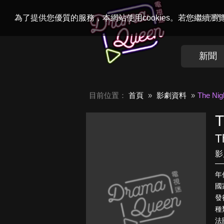
Welcome to
Dr
為了提供您優質的服務，本網站使用cookies。若您繼續
新聞
目前位置：
首頁
影劇資料
The Nig
T
T
影
年
國
發行
種
法