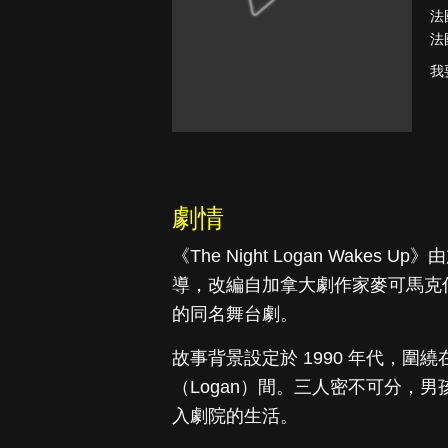
法
法
我
真愛挑日子
劇情
《The Night Logan Wakes 
導，改編自加拿大劇作家麥可馬克伯查德（M
的同名舞台劇。
故事背景設定於 1990 年代，圍繞
（Logan）間。三人密不可分，
入劇院的生活。