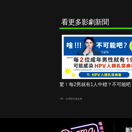
看更多影劇新聞
驚！每2男就有1人中標？不可能吧
PR・台灣癌症基金會
新