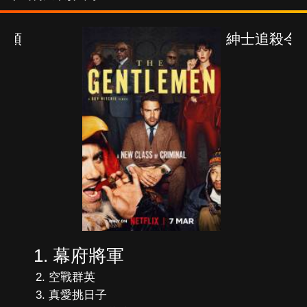
紳士追殺令
幕府將軍
空戰群英
真愛挑日子