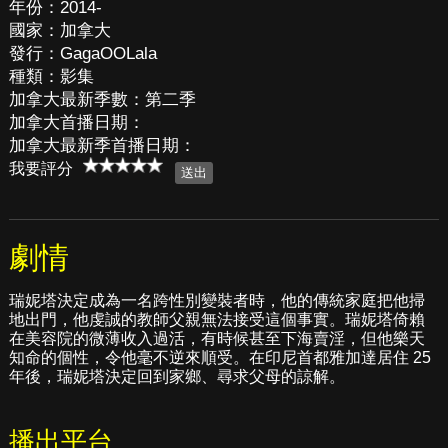
年份：2014-
國家：加拿大
發行：GagaOOLala
種類：影集
加拿大最新季數：第二季
加拿大首播日期：
加拿大最新季首播日期：
我要評分
劇情
瑞妮塔決定成為一名跨性別變裝者時，他的傳統家庭把他掃
地出門，他虔誠的教師父親無法接受這個事實。瑞妮塔倚賴
在美容院的微薄收入過活，有時候甚至下海賣淫，但他樂天
知命的個性，令他毫不逆來順受。在印尼首都雅加達居住 25
年後，瑞妮塔決定回到家鄉、尋求父母的諒解。
播出平台