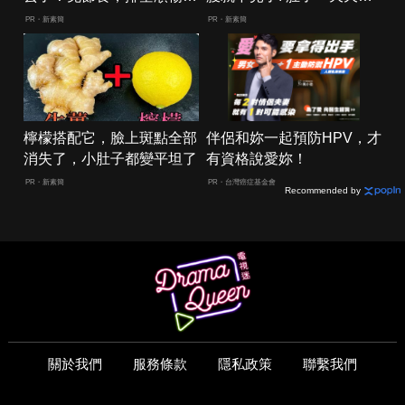
夠
小！
PR・新素簡
PR・新素簡
檸檬搭配它，臉上斑點全部
伴侶和妳一起預防HPV，才
消失了，小肚子都變平坦了
有資格說愛妳！
PR・新素簡
PR・台灣癌症基金會
Recommended by
關於我們
服務條款
隱私政策
聯繫我們