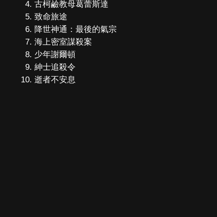
古柯鹼教母葛蕾斯達
致命旅途
降世神通：最後的氣宗
海上密室謀殺案
少年謝爾頓
紳士追殺令
逝者不安息