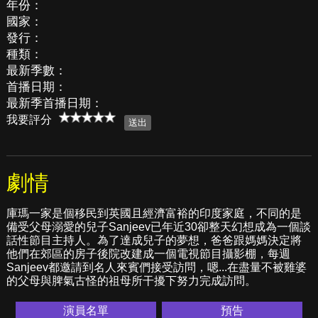
年份：
國家：
發行：
種類：
最新季數：
首播日期：
最新季首播日期：
我要評分
劇情
庫瑪一家是個移民到英國且經濟富裕的印度家庭，不同的是
備受父母溺愛的兒子Sanjeev已年近30卻整天幻想成為一個談
話性節目主持人。為了達成兒子的夢想，爸爸跟媽媽決定將
他們在郊區的房子後院改建成一個電視節目攝影棚，每週
Sanjeev都邀請到名人來賓們接受訪問，嗯...在盡量不被雞婆
的父母與脾氣古怪的祖母所干擾下努力完成訪問。
演員名單
預告