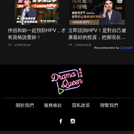
伴侶和妳一起預防HPV，才
立即諮詢HPV！是對自己健
有資格說愛妳！
康最好的投資，把握現在不
嫌晚！
PR・台灣癌症基金會
PR・台灣癌症基金會
Recommended by
關於我們
服務條款
隱私政策
聯繫我們