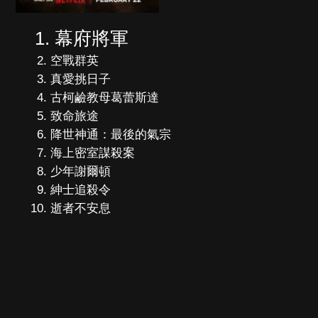
幕府將軍
空戰群英
真愛挑日子
古柯鹼教母葛蕾斯達
致命旅途
降世神通：最後的氣宗
海上密室謀殺案
少年謝爾頓
紳士追殺令
逝者不安息