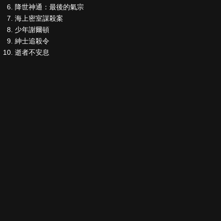
降世神通：最後的氣宗
海上密室謀殺案
少年謝爾頓
紳士追殺令
逝者不安息