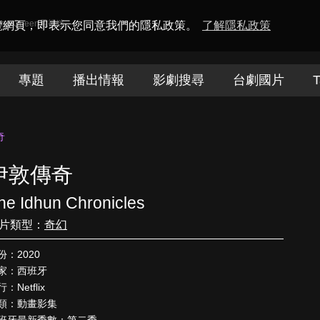
amaQueen電視迷
瀏覽網頁，即表示您同意我們的隱私政策。
了解隱私政策
專題
播出情報
影劇搜尋
台劇國片
T
奇
伊敦傳奇
he Idhun Chronicles
片類型：
奇幻
份：2020
家：西班牙
：Netflix
類：動畫影集