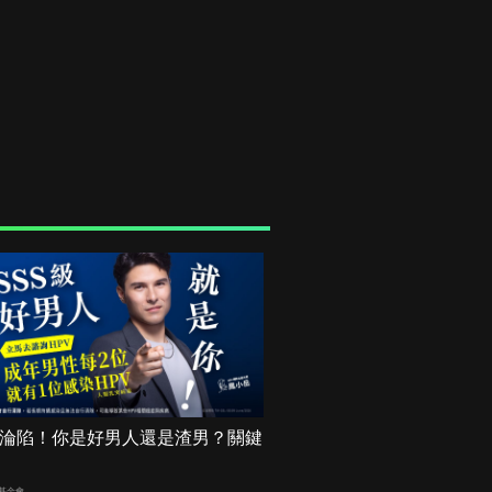
機率淪陷！你是好男人還是渣男？關鍵
基金會