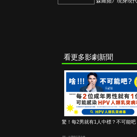
森羅蘋》現身現
看更多影劇新聞
驚！每2男就有1人中標？不可能吧
PR・台灣癌症基金會