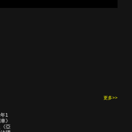
更多>>
1年1
列車》
盜《亞