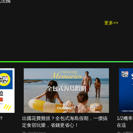
代法國
更多>>
？
出國花費難抓？全包式海島假期，一價搞
1/2
定食宿玩樂，省錢更省心！
在這
PR・Club Med Taiwan
PR・台灣癌症