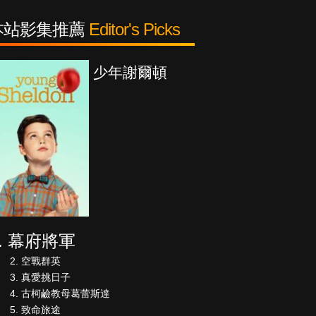
本站影集推薦
Editor's Picks
少年謝爾頓
紳士追殺
幕府將軍
空戰群英
真愛挑日子
古柯鹼教母葛蕾斯達
致命旅途