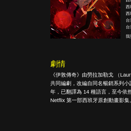
西
西
西
台
台
致命旅途
降世神通
後的氣宗
我
劇情
《伊敦傳奇》由勞拉加勒戈 （Laura Ga
共同編劇，改編自同名暢銷系列小說的第
年，已翻譯為 14 種語言，至今依然
Netflix 第一部西班牙原創動畫影集