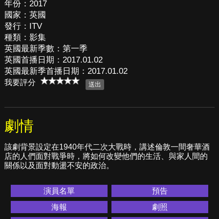
年份：2017
國家：英國
發行：ITV
種類：影集
英國最新季數：第一季
英國首播日期：2017.01.02
英國最新季首播日期：2017.01.02
我要評分
劇情
該劇背景設定在1940年代二次大戰時，講述倫敦一間奢華酒
店的人們面對戰爭時，將如何改變他們的生活、與家人間的
關係以及面對動盪不安的政治。
演員名單
預告
海報
劇照