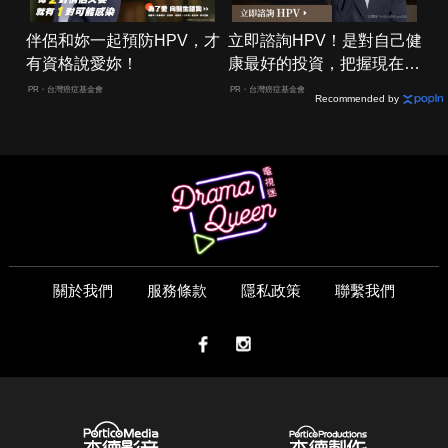
伴侶和妳一起預防HPV，才
立即諮詢HPV！是對自己健
有資格說愛妳！
康最好的投資，把握現在不
嫌晚！
PR・台灣癌症基金會
PR・台灣癌症基金會
Recommended by
關於我們
服務條款
隱私政策
聯繫我們