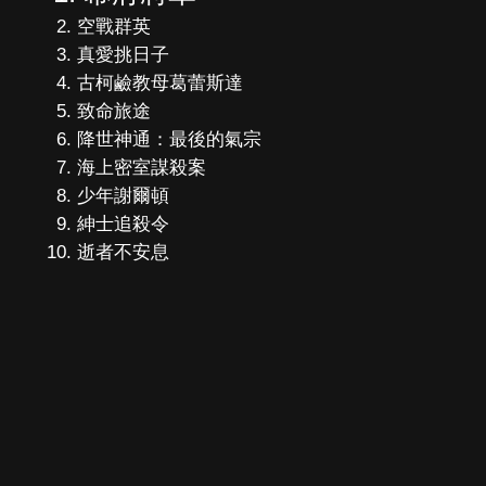
空戰群英
真愛挑日子
古柯鹼教母葛蕾斯達
致命旅途
降世神通：最後的氣宗
海上密室謀殺案
少年謝爾頓
紳士追殺令
逝者不安息