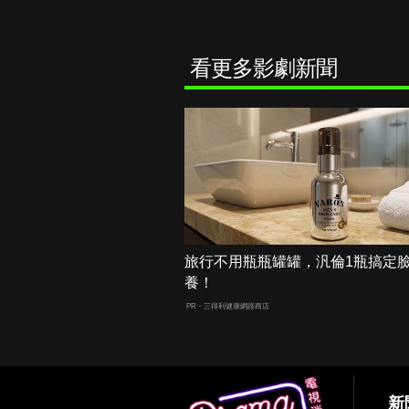
看更多影劇新聞
旅行不用瓶瓶罐罐，汎倫1瓶搞定
養！
PR・三得利健康網路商店
新