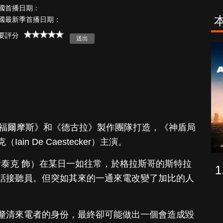
國首播日期：
國最新季首播日期：
要評分
古柯鹼教母葛
致命旅途
蕾斯達
由《新世紀福爾摩斯》和《德古拉》製作團隊打造，《神盾局
n De Caestecker）主演。
斯泰克 飾）在某日一如往常，於格拉斯哥的斯特拉
話接聽員。但突如其來的一通來電改變了加比的人
釐清來電者的身份，最終卻可能做出一個會造成毀