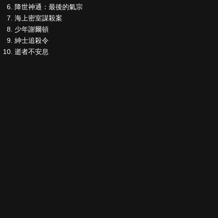
降世神通：最後的氣宗
海上密室謀殺案
少年謝爾頓
紳士追殺令
逝者不安息