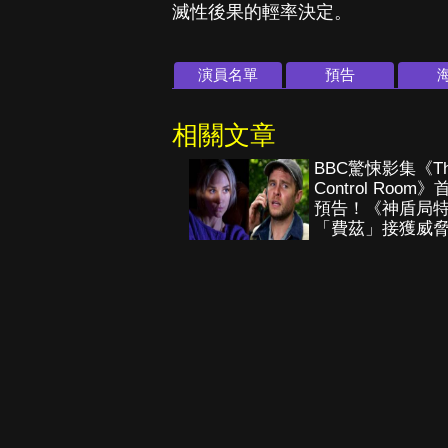
滅性後果的輕率決定。
演員名單
預告
相關文章
BBC驚悚影集《Th
Control Room》
預告！《神盾局
「費茲」接獲威