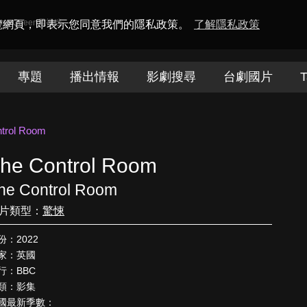
amaQueen電視迷
瀏覽網頁，即表示您同意我們的隱私政策。
了解隱私政策
專題
播出情報
影劇搜尋
台劇國片
T
trol Room
he Control Room
he Control Room
片類型：
驚悚
份：2022
家：英國
行：BBC
類：影集
國最新季數：