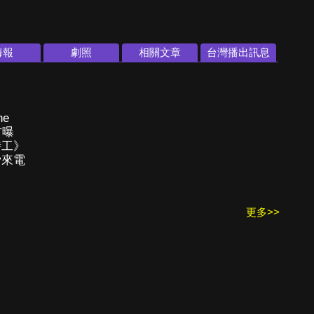
海報
劇照
相關文章
台灣播出訊息
e
首曝
特工》
脅來電
更多>>