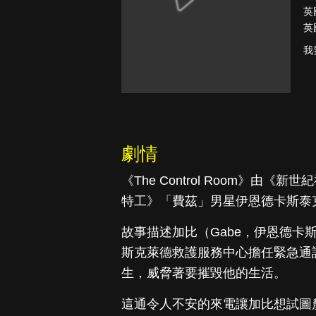
英
英
我
真愛挑日子
劇情
《The Control Room》
特工》「費茲」男星伊恩德卡斯泰克（Iai
故事描述加比（Gabe，伊恩德卡
斯克萊德救護服務中心擔任緊急通
生，威脅著要摧毀他的生活。
這通令人不安的來電讓加比想試圖