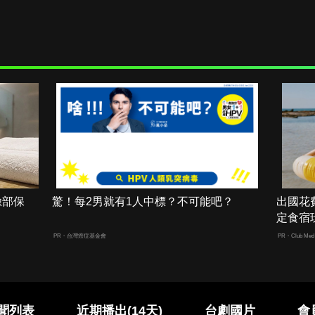
臉部保
驚！每2男就有1人中標？不可能吧？
出國花
定食宿
PR・台灣癌症基金會
PR・Club Med 
聞列表
近期播出(14天)
台劇國片
會