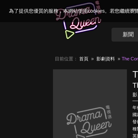
Welcome to
Dr
為了提供您優質的服務，本網站使用cookies。若您繼續
新聞
目前位置：
首頁
影劇資料
The Con
T
T
影
年
國
發
種
英