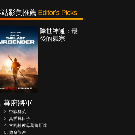
本站影集推薦
Editor's Picks
降世神通：最
後的氣宗
幕府將軍
空戰群英
真愛挑日子
古柯鹼教母葛蕾斯達
致命旅途