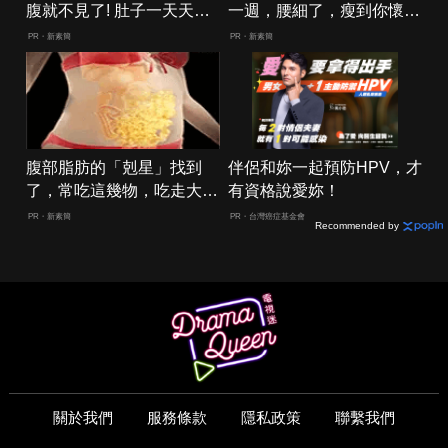
腹就不見了! 肚子一天天變
一週，腰細了，瘦到你懷疑
小！
人生
PR・新素簡
PR・新素簡
腹部脂肪的「剋星」找到
伴侶和妳一起預防HPV，才
了，常吃這幾物，吃走大肚
有資格說愛妳！
囊，瘦出小蠻腰
PR・新素簡
PR・台灣癌症基金會
Recommended by
關於我們
服務條款
隱私政策
聯繫我們