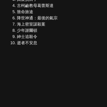
古柯鹼教母葛蕾斯達
致命旅途
降世神通：最後的氣宗
海上密室謀殺案
少年謝爾頓
紳士追殺令
逝者不安息