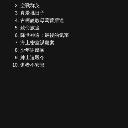
空戰群英
真愛挑日子
古柯鹼教母葛蕾斯達
致命旅途
降世神通：最後的氣宗
海上密室謀殺案
少年謝爾頓
紳士追殺令
逝者不安息