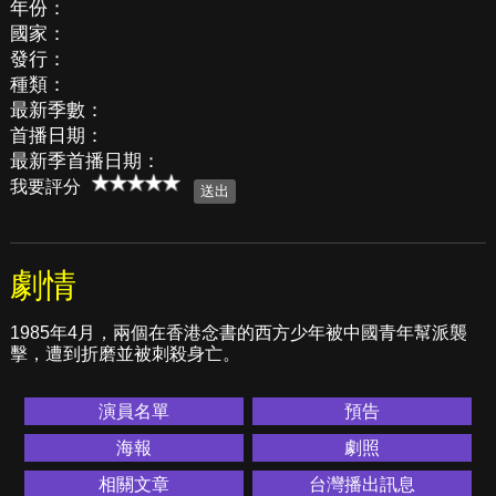
年份：
國家：
發行：
種類：
最新季數：
首播日期：
最新季首播日期：
我要評分
劇情
1985年4月，兩個在香港念書的西方少年被中國青年幫派襲
擊，遭到折磨並被刺殺身亡。
演員名單
預告
海報
劇照
相關文章
台灣播出訊息