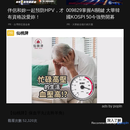
伴侶和妳一起預防HPV，才
009829掌握AI關鍵 大華韓
有資格說愛妳！
國KOSPI 50今強勢開募
PR・台灣癌症基金會
PR・大華銀全能行銷方案
仙桃牌
PR
ads by popIn
【仙桃牌】保血平丸(去羚羊角)
深入了解
觀看次數 52,320次
Recommended by