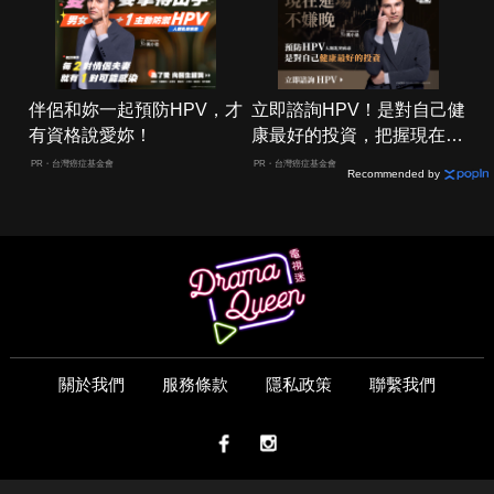
伴侶和妳一起預防HPV，才
立即諮詢HPV！是對自己健
有資格說愛妳！
康最好的投資，把握現在不
嫌晚！
PR・台灣癌症基金會
PR・台灣癌症基金會
Recommended by
關於我們
服務條款
隱私政策
聯繫我們