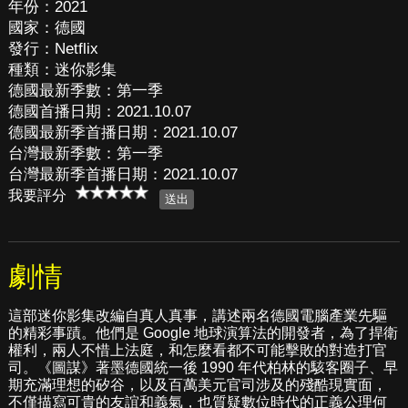
年份：2021
國家：德國
發行：Netflix
種類：迷你影集
德國最新季數：第一季
德國首播日期：2021.10.07
德國最新季首播日期：2021.10.07
台灣最新季數：第一季
台灣最新季首播日期：2021.10.07
我要評分
劇情
這部迷你影集改編自真人真事，講述兩名德國電腦產業先驅
的精彩事蹟。他們是 Google 地球演算法的開發者，為了捍衛
權利，兩人不惜上法庭，和怎麼看都不可能擊敗的對造打官
司。《圖謀》著墨德國統一後 1990 年代柏林的駭客圈子、早
期充滿理想的矽谷，以及百萬美元官司涉及的殘酷現實面，
不僅描寫可貴的友誼和義氣，也質疑數位時代的正義公理何