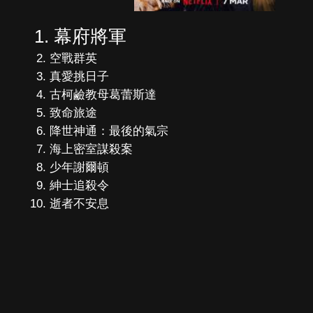
幕府將軍
空戰群英
真愛挑日子
古柯鹼教母葛蕾斯達
致命旅途
降世神通：最後的氣宗
海上密室謀殺案
少年謝爾頓
紳士追殺令
逝者不安息