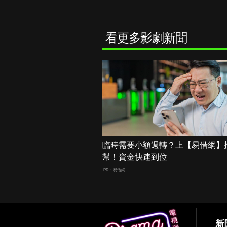
看更多影劇新聞
臨時需要小額週轉？上【易借網】
幫！資金快速到位
PR・易借網
新