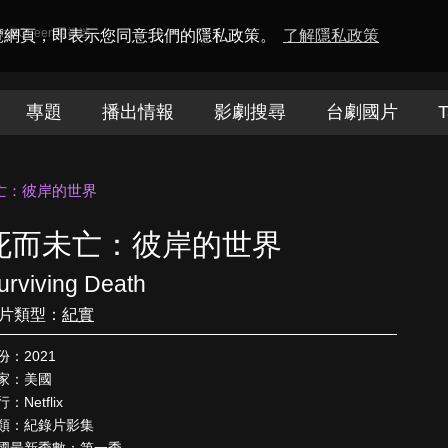
amaQueen電視迷
瀏覽網頁，即表示您同意我們的隱私政策。
了解隱私政策
專題
播出情報
影劇搜尋
台劇國片
T
亡：彼岸的世界
死而未亡：彼岸的世界
urviving Death
片類型：
紀實
份：2021
家：美國
：Netflix
類：紀錄片影集