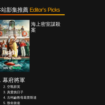
本站影集推薦
Editor's Picks
海上密室謀殺
案
幕府將軍
空戰群英
真愛挑日子
古柯鹼教母葛蕾斯達
致命旅途