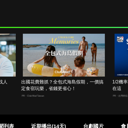
找人
出國花費難抓？全包式海島假期，一價搞
1/2
定食宿玩樂，省錢更省心！
在這
PR・Club Med Taiwan
PR・台灣癌症
聞列表
近期播出(14天)
台劇國片
會