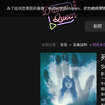
Welcome to
Dr
為了提供您優質的服務，本網站使用cookies。若您繼續
新聞
目前位置：
首頁
影劇資料
死而未
S
影
年
國
發行
種