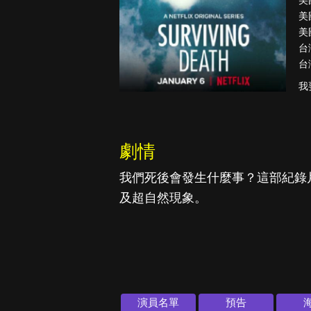
美
美
美
台
台
古柯鹼教母葛
蕾斯達
我
劇情
我們死後會發生什麼事？這部紀錄
及超自然現象。
演員名單
預告