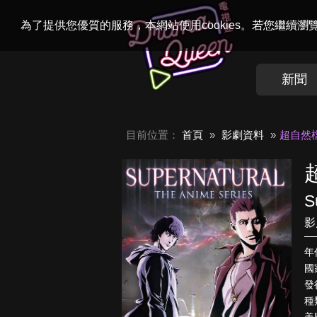
Welcome to
Dr
為了提供您優質的服務，本網站使用cookies。若您繼續
新聞
目前位置：
首頁
影劇資料
超自然
S
影
年
國
發
種