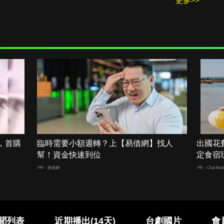
更多>>
，首購
臨時需要小額週轉？上【易借網】找人
出國花
幫！資金快速到位
定食宿
PR・易借網
PR・Club Med 
聞列表
近期播出(14天)
台劇國片
會