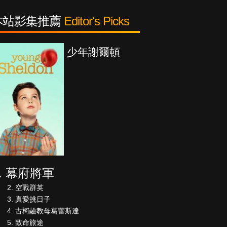
本站影集推薦
Editor's Picks
頓
紳士追殺令
幕府將軍
空戰群英
真愛挑日子
古柯鹼教母葛蕾斯達
致命旅途