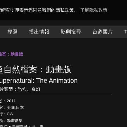
amaQueen電視迷
瀏覽網頁，即表示您同意我們的隱私政策。
了解隱私政策
專題
播出情報
影劇搜尋
台劇國片
T
檔案：動畫版
超自然檔案：動畫版
upernatural: The Animation
片類型：
恐怖
、
奇幻
份：2011
家：美國,日本
行：CW
類：動畫影集