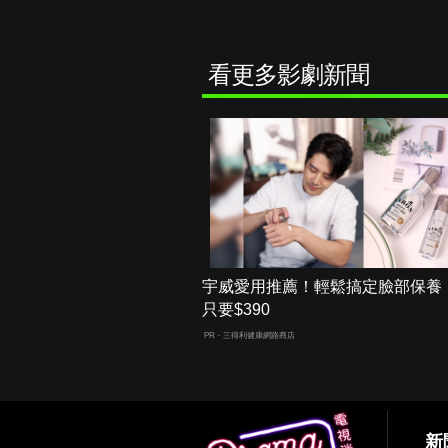
看更多影劇新聞
宇威愛用推薦！輕鬆搞定臉部保養
只要$390
PR・三得利健康網路商店
新