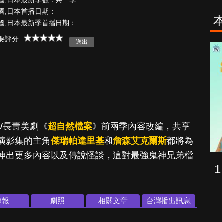
國,日本最新季數：共一季
國,日本首播日期：
國,日本最新季首播日期：
要評分
海上密室謀殺
少年謝爾
案
W長壽美劇《
超自然檔案
》前兩季內容改編，共享
演影集的主角
傑瑞帕達里基
和
詹森艾克爾斯
都將為
伸出更多內容以及傳說怪談，這對最強鬼神兄弟檔
海報
劇照
相關文章
台灣播出訊息