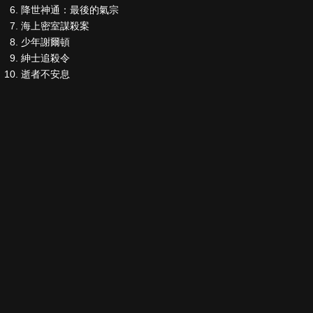
降世神通：最後的氣宗
海上密室謀殺案
少年謝爾頓
紳士追殺令
逝者不安息