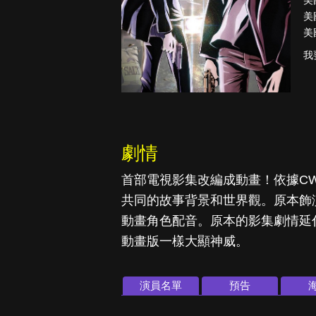
美
美
美
我
降世神通：最
後的氣宗
劇情
首部電視影集改編成動畫！依據C
共同的故事背景和世界觀。原本飾
動畫角色配音。原本的影集劇情延
動畫版一樣大顯神威。
演員名單
預告