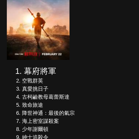
幕府將軍
空戰群英
真愛挑日子
古柯鹼教母葛蕾斯達
致命旅途
降世神通：最後的氣宗
海上密室謀殺案
少年謝爾頓
紳士追殺令