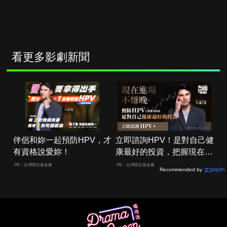
看更多影劇新聞
伴侶和妳一起預防HPV，才
立即諮詢HPV！是對自己健
有資格說愛妳！
康最好的投資，把握現在不
嫌晚！
PR・台灣癌症基金會
PR・台灣癌症基金會
Recommended by