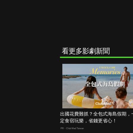
看更多影劇新聞
出國花費難抓？全包式海島假期，
定食宿玩樂，省錢更省心！
PR・Club Med Taiwan