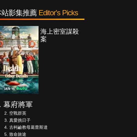
本站影集推薦
Editor's Picks
海上密室謀殺
少年謝
案
幕府將軍
空戰群英
真愛挑日子
古柯鹼教母葛蕾斯達
致命旅途