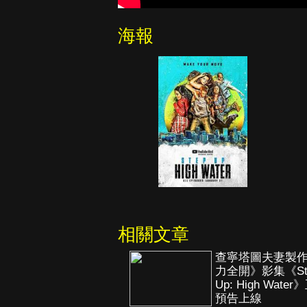
海報
相關文章
查寧塔圖夫妻製
力全開》影集《St
Up: High Wate
預告上線