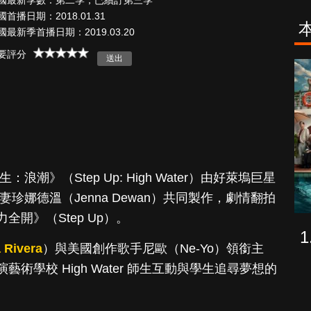
國最新季數：第二季，已續訂第三季
國首播日期：2018.01.31
國最新季首播日期：2019.03.20
要評分
途
降世神通：最
後的氣宗
生：浪潮》（Step Up: High Water）由好萊塢巨星
與前妻珍娜德溫（Jenna Dewan）共同製作，劇情翻拍
開》（Step Up）。
 Rivera
）與美國創作歌手尼歐（Ne-Yo）領銜主
術學校 High Water 師生互動與學生追尋夢想的