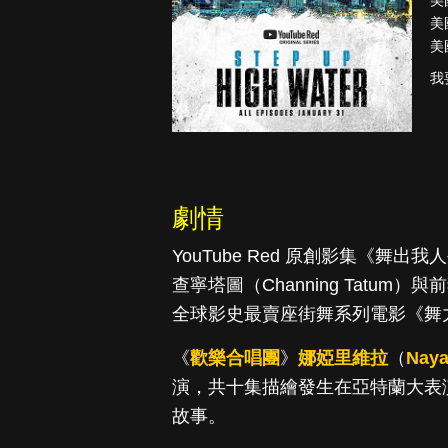
美
美
美
我
古柯鹼教母葛
致命旅
蕾斯達
劇情
YouTube Red 原創影集《舞出我人
查寧塔圖（Channing Tatum）
全球影史最賣座街舞系列電影《舞力全
《
歡樂合唱團
》
娜婭里維拉
（
Naya
演，共十集描繪發生在亞特蘭大表演藝
故事。