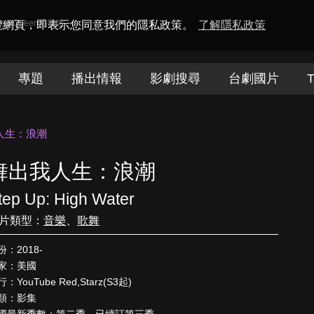
amaQueen電視迷
瀏覽網頁，即表示您同意我們的隱私政策。
了解隱私政策
專題
播出情報
影劇搜尋
台劇國片
T
人生：浪潮
舞出我人生：浪潮
tep Up: High Water
片類型：
音樂
、
歌舞
份：2018-
家：美國
：YouTube Red,Starz(S3起)
類：影集