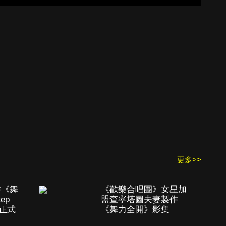
更多>>
作《舞
《歡樂合唱團》女星加
ep
盟查寧塔圖夫妻製作
r》正式
《舞力全開》影集