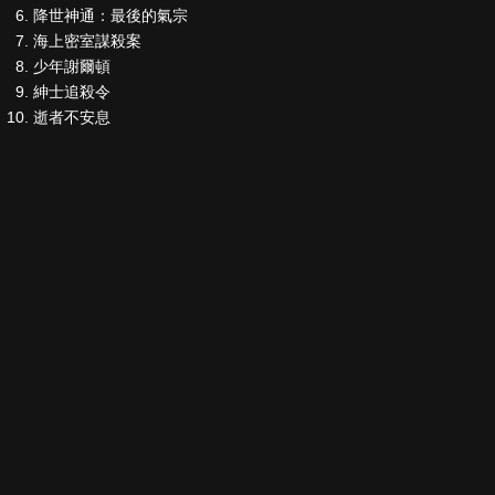
降世神通：最後的氣宗
海上密室謀殺案
少年謝爾頓
紳士追殺令
逝者不安息