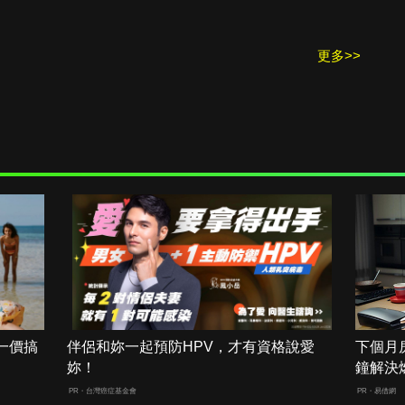
更多>>
一價搞
伴侶和妳一起預防HPV，才有資格說愛
下個月
妳！
鐘解決
PR・台灣癌症基金會
PR・易借網