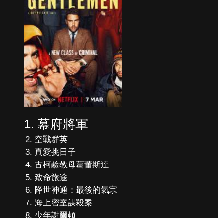
幕府將軍
空戰群英
真愛挑日子
古柯鹼教母葛蕾斯達
致命旅途
降世神通：最後的氣宗
海上密室謀殺案
少年謝爾頓