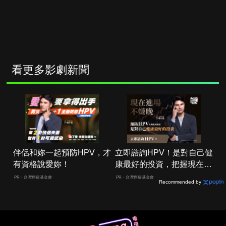
看更多影劇新聞
伴侶和妳一起預防HPV，才
立即諮詢HPV！是對自己健
有資格說愛妳！
康最好的投資，把握現在不
嫌晚！
PR・台灣癌症基金會
PR・台灣癌症基金會
Recommended by