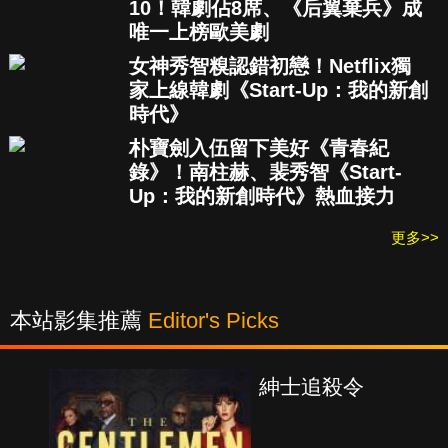
10！韓劇佔8席、《后翼棄兵》成
唯一上榜歐美劇
女神秀智糗認錯初戀！Netflix獨
家上線韓劇《Start-Up：我的新創
時代》
朴寶劍入伍留下美好《青春紀
錄》！南柱赫、裴秀智《Start-
Up：我的新創時代》熱血接力
更多>>
本站影集推薦
Editor's Picks
紳士追殺令