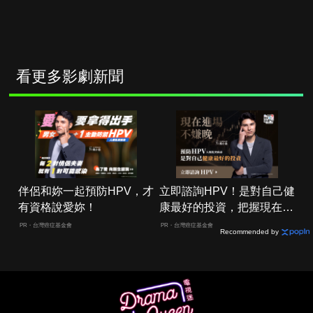
看更多影劇新聞
伴侶和妳一起預防HPV，才
立即諮詢HPV！是對自己健
有資格說愛妳！
康最好的投資，把握現在不
嫌晚！
PR・台灣癌症基金會
PR・台灣癌症基金會
Recommended by