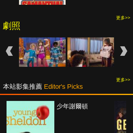
更多>>
劇照
更多>>
本站影集推薦
Editor's Picks
爾頓
紳士追殺令