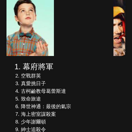
幕府將軍
空戰群英
真愛挑日子
古柯鹼教母葛蕾斯達
致命旅途
降世神通：最後的氣宗
海上密室謀殺案
少年謝爾頓
紳士追殺令