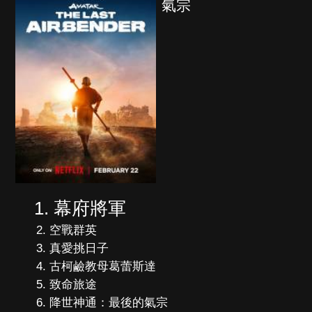
氣宗
幕府將軍
空戰群英
真愛挑日子
古柯鹼教母葛蕾斯達
致命旅途
降世神通：最後的氣宗