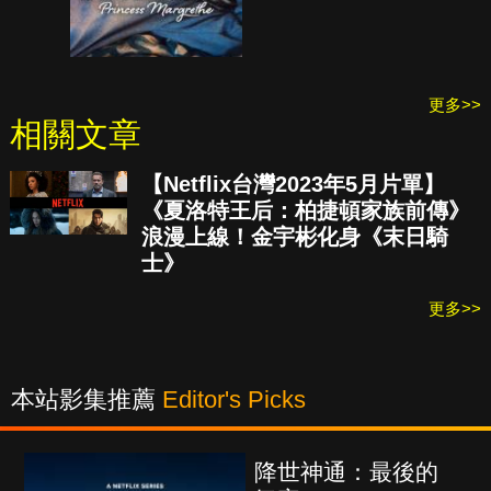
更多>>
相關文章
【Netflix台灣2023年5月片單】
《夏洛特王后：柏捷頓家族前傳》
浪漫上線！金宇彬化身《末日騎
士》
更多>>
本站影集推薦
Editor's Picks
降世神通：最後的