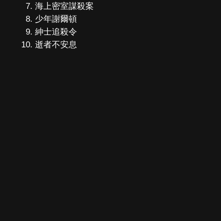
海上密室謀殺案
少年謝爾頓
紳士追殺令
逝者不安息