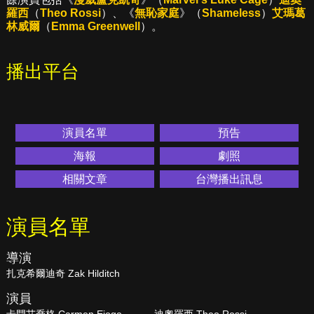
羅西
（
Theo Rossi
）、《
無恥家庭
》（
Shameless
）
艾瑪葛
林威爾
（
Emma Greenwell
）。
播出平台
演員名單
預告
海報
劇照
相關文章
台灣播出訊息
演員名單
導演
扎克希爾迪奇 Zak Hilditch
演員