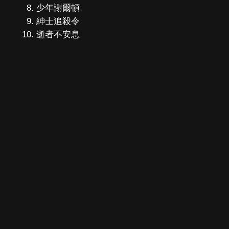
少年謝爾頓
紳士追殺令
逝者不安息