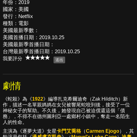
年份：2019
國家：美國
發行：Netflix
種類：電影
美國最新季數：
美國首播日期：2019.10.25
美國最新季首播日期：
台灣最新季首播日期：2019.10.25
我要評分
劇情
《蛇殺》為《
1922
》編導扎克希爾迪奇（Zak Hilditch）新
作，描述一名單親媽媽在女兒被響尾蛇咬到後，接受了一位
神秘女子的幫助。不久後，她發現自己被迫償還這個「債
務」，不得不在德州圖利亞一處鄉村小鎮中，奪走一名陌生
人的性命。
主演為《逐夢大道》女星
卡門艾喬格
（
Carmen Ejogo
），其
餘演員包括《
漫威盧克凱奇
》（
Marvel's Luke Cage
）
迪奧