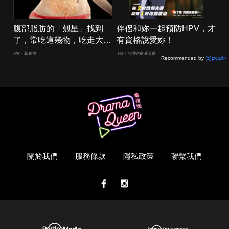
腹部脂肪的「剋星」找到
伴侶和妳一起預防HPV，才
了，常吃這幾物，吃走大肚
有資格說愛妳！
囊，瘦出小蠻腰
PR・新素簡
PR・台灣癌症基金會
Recommended by
關於我們
服務條款
隱私政策
聯繫我們