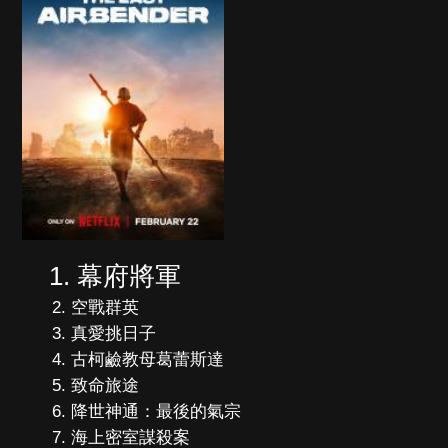
幕府將軍
空戰群英
真愛挑日子
古柯鹼教母葛蕾斯達
致命旅途
降世神通：最後的氣宗
海上密室謀殺案