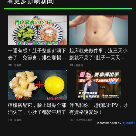
看更多影劇新聞
一週有感！肚子整個都消下
起床就先做件事，沒三天小
去了！免節食，排空順暢就
腹就不見了! 肚子一天天變
夠
小！
PR・新素簡
PR・新素簡
檸檬搭配它，臉上斑點全部
伴侶和妳一起預防HPV，才
消失了，小肚子都變平坦了
有資格說愛妳！
PR・新素簡
PR・台灣癌症基金會
Recommended by