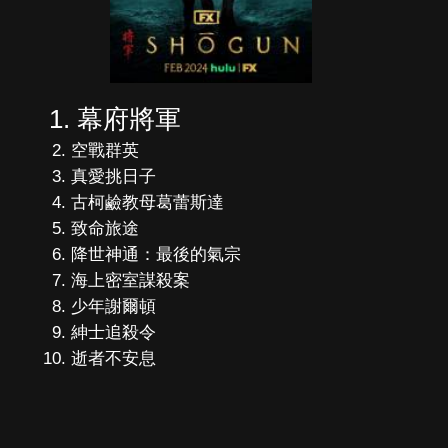
幕府將軍
空戰群英
真愛挑日子
古柯鹼教母葛蕾斯達
致命旅途
降世神通：最後的氣宗
海上密室謀殺案
少年謝爾頓
紳士追殺令
逝者不安息