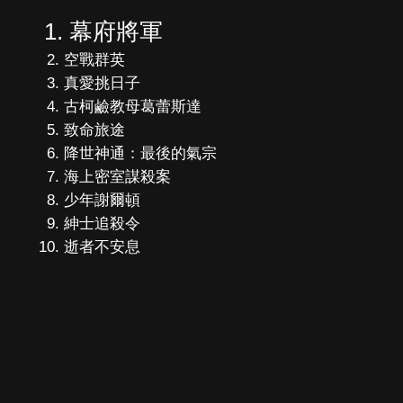
幕府將軍
空戰群英
真愛挑日子
古柯鹼教母葛蕾斯達
致命旅途
降世神通：最後的氣宗
海上密室謀殺案
少年謝爾頓
紳士追殺令
逝者不安息