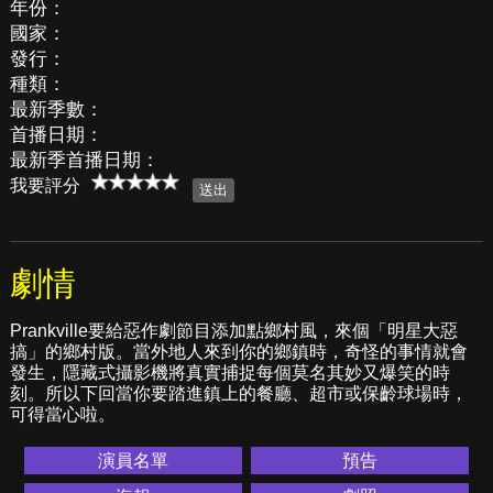
年份：
國家：
發行：
種類：
最新季數：
首播日期：
最新季首播日期：
我要評分
劇情
Prankville要給惡作劇節目添加點鄉村風，來個「明星大惡
搞」的鄉村版。當外地人來到你的鄉鎮時，奇怪的事情就會
發生，隱藏式攝影機將真實捕捉每個莫名其妙又爆笑的時
刻。所以下回當你要踏進鎮上的餐廳、超市或保齡球場時，
可得當心啦。
演員名單
預告