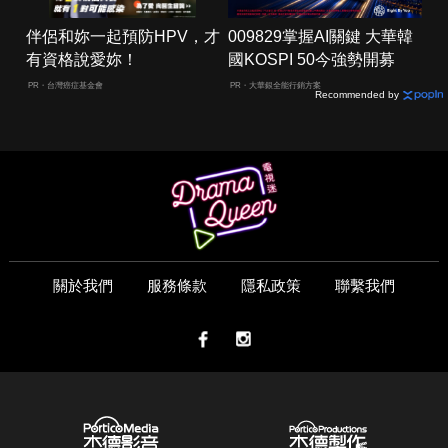
伴侶和妳一起預防HPV，才
009829掌握AI關鍵 大華韓
有資格說愛妳！
國KOSPI 50今強勢開募
PR・台灣癌症基金會
PR・大華銀全能行銷方案
Recommended by
關於我們
服務條款
隱私政策
聯繫我們