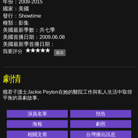
年份：2009-2015
國家：美國
發行：Showtime
種類：影集
美國最新季數：共七季
美國首播日期：2009.06.08
美國最新季首播日期：
我要評分
劇情
癮君子護士Jackie Peyton在她的醫院工作與私人生活中取得
平衡的喜劇故事。
演員名單
預告
海報
劇照
相關文章
台灣播出訊息