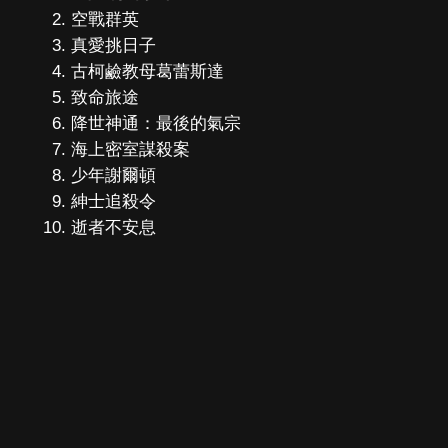
空戰群英
真愛挑日子
古柯鹼教母葛蕾斯達
致命旅途
降世神通：最後的氣宗
海上密室謀殺案
少年謝爾頓
紳士追殺令
逝者不安息