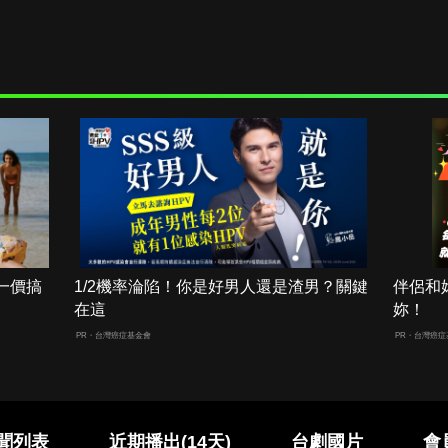
一價搞
1/2機率淪陷！你是好男人還是渣男？關鍵
伴侶和
在這
妳！
PR・台灣癌症基金會
PR・台灣癌症
聞列表
近期播出(14天)
台劇國片
會