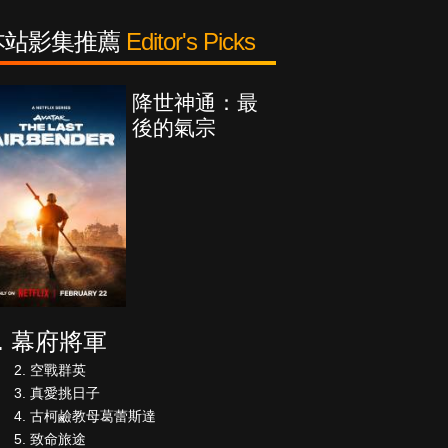
本站影集推薦
Editor's Picks
降世神通：最
後的氣宗
幕府將軍
空戰群英
真愛挑日子
古柯鹼教母葛蕾斯達
致命旅途