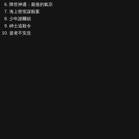
降世神通：最後的氣宗
海上密室謀殺案
少年謝爾頓
紳士追殺令
逝者不安息