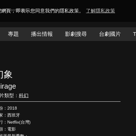
amaQueen電視迷
瀏覽網頁，即表示您同意我們的隱私政策。
了解隱私政策
專題
播出情報
影劇搜尋
台劇國片
T
幻象
irage
片類型：
科幻
份：2018
家：西班牙
：Netflix(台灣)
類：電影