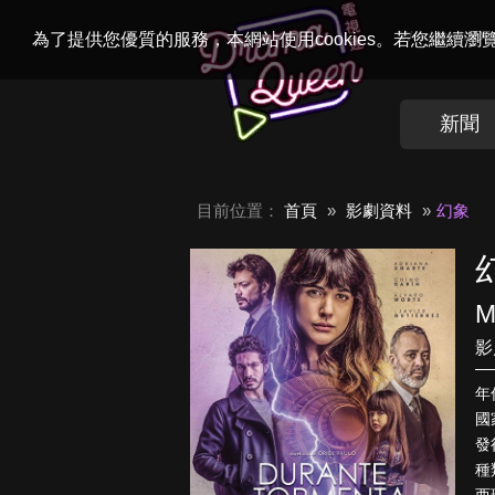
Welcome to
Dr
為了提供您優質的服務，本網站使用cookies。若您繼續
新聞
目前位置：
首頁
影劇資料
幻象
M
影
年
國
發行
種