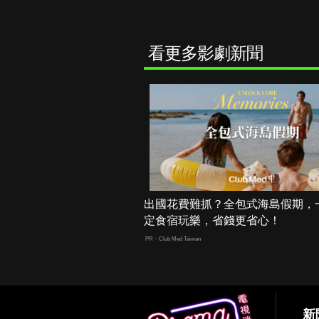
看更多影劇新聞
出國花費難抓？全包式海島假期，
定食宿玩樂，省錢更省心！
PR・Club Med Taiwan
新