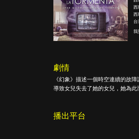
西
西
西
台
真愛挑日子
我
劇情
《幻象》描述一個時空連續的故障讓 
導致女兒失去了她的女兒，她為此
播出平台