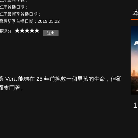
班牙最新季數：
班牙首播日期：
班牙最新季首播日期：
灣最新季首播日期：2019.03.22
古柯鹼教母葛
致命旅途
要評分
蕾斯達
Vera 能夠在 25 年前挽救一個男孩的生命，但卻
而奮鬥著。