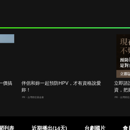
一價搞
伴侶和妳一起預防HPV，才有資格說愛
立即諮
妳！
資，把
PR・台灣癌症基金會
PR・台灣癌症
聞列表
近期播出(14天)
台劇國片
會