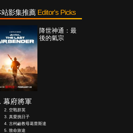
本站影集推薦
Editor's Picks
降世神通：最
後的氣宗
幕府將軍
空戰群英
真愛挑日子
古柯鹼教母葛蕾斯達
致命旅途