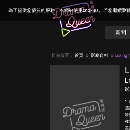
Welcome to
Dr
為了提供您優質的服務，本網站使用cookies。若您繼續
新聞
目前位置：
首頁
影劇資料
Losing I
L
L
影
年
國
發
種
美