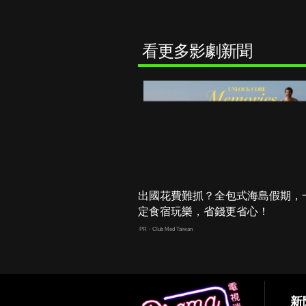
看更多影劇新聞
出國花費難抓？全包式海島假期，
定食宿玩樂，省錢更省心！
PR・Club Med Taiwan
新