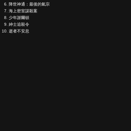
降世神通：最後的氣宗
海上密室謀殺案
少年謝爾頓
紳士追殺令
逝者不安息