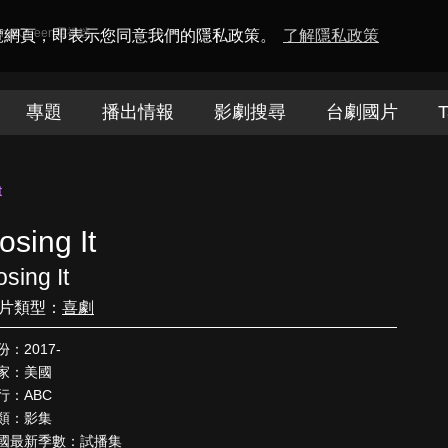
amaQueen電視迷
瀏覽網頁，即表示您同意我們的隱私政策。
了解隱私政策
專題
播出情報
影劇搜尋
台劇國片
T
t
osing It
osing It
片類型：
喜劇
份：2017-
家：美國
行：ABC
類：影集
國最新季數：試播集