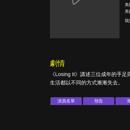
美
美
我
真愛挑日子
劇情
《Losing It》講述三位成年
生活都以不同的方式漸漸失去。
演員名單
預告